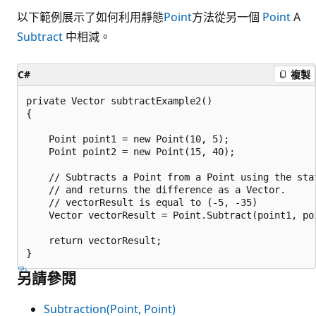
以下範例展示了如何利用靜態
Point
方法從另一個
Point
A
Subtract
中相減。
C#
複製
private Vector subtractExample2()

{

    Point point1 = new Point(10, 5);

    Point point2 = new Point(15, 40);

    // Subtracts a Point from a Point using the stat
    // and returns the difference as a Vector.

    // vectorResult is equal to (-5, -35)

    Vector vectorResult = Point.Subtract(point1, poi
    return vectorResult;

另請參閱
Subtraction(Point, Point)