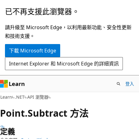
跳
跳
已不再支援此瀏覽器。
到
至
主
頁
請升級至 Microsoft Edge，以利用最新功能、安全性更新
要
面
和技術支援。
內
內
下載 Microsoft Edge
容
導
覽
Internet Explorer 和 Microsoft Edge 的詳細資訊
Learn
登入
C#
Learn
.NET
API 瀏覽器
Point.
Subtract 方法
定義