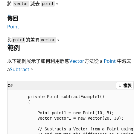
將
減去
。
vector
point
傳回
Point
與
的差異
。
point
vector
範例
以下範例展示了如何利用靜態
Vector
方法從 a
Point
中減去
a
Subtract
。
C#
複製
       private Point subtractExample1()

       {

           Point point1 = new Point(10, 5);

           Vector vector1 = new Vector(20, 30);

           // Subtracts a Vector from a Point using 