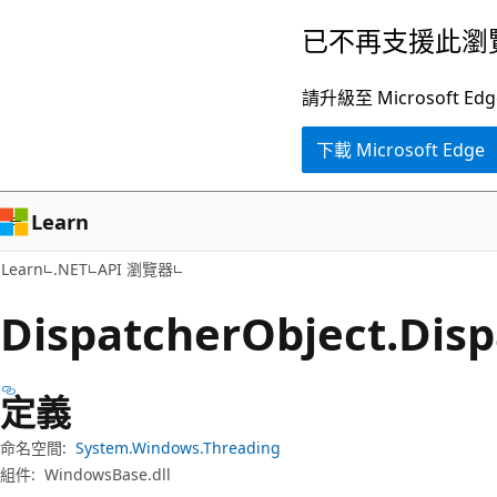
跳
跳
已不再支援此瀏
到
至
主
頁
請升級至 Microsof
要
面
下載 Microsoft Edge
內
內
容
導
覽
Learn
Learn
.NET
API 瀏覽器
Dispatcher
Object.
Dis
定義
命名空間:
System.Windows.Threading
組件:
WindowsBase.dll