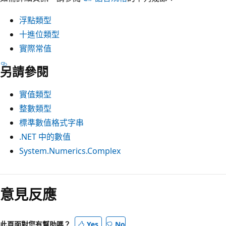
浮點類型
十進位類型
實際常值
另請參閱
實值類型
整數類型
標準數值格式字串
.NET 中的數值
System.Numerics.Complex
閱
讀
意見反應
模
式
此頁面對您有幫助嗎？
Yes
No