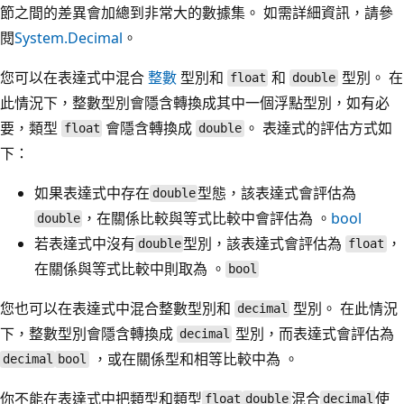
節之間的差異會加總到非常大的數據集。 如需詳細資訊，請參
閱
System.Decimal
。
您可以在表達式中混合
整數
型別和
和
型別。 在
float
double
此情況下，整數型別會隱含轉換成其中一個浮點型別，如有必
要，類型
會隱含轉換成
。 表達式的評估方式如
float
double
下：
如果表達式中存在
型態，該表達式會評估為
double
，在關係比較與等式比較中會評估為 。
bool
double
若表達式中沒有
型別，該表達式會評估為
，
double
float
在關係與等式比較中則取為 。
bool
您也可以在表達式中混合整數型別和
型別。 在此情況
decimal
下，整數型別會隱含轉換成
型別，而表達式會評估為
decimal
，或在關係型和相等比較中為 。
decimal
bool
你不能在表達式中把類型和類型
混合
使
float
double
decimal