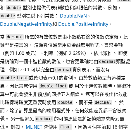
和
型別也提供代表非數位和無限值的常數。 例如，
double
型別提供下列常數：
Double.NaN
、
double
Double.NegativeInfinity
和
Double.PositiveInfinity
。
當
所需的有效位數是由小數點右邊的位數決定時，此
decimal
類型是適當的。 這類數位通常用於金融應用程式、貨幣金額
（例如 1.00 美元）、利率（例如 2.625%），依此類推。 即使
是精確到一個十進位數的數位，也會更準確地由
類型處
decimal
理：例如，0.1 可以完全由
實例表示，而沒有
decimal
或確切表示0.1的實例。 由於數值類型有這種差
double
float
異，因此當您使用
或 用於十進位數據時，算術計
double
float
算中可能會發生非預期的四捨五入錯誤。 您可以在最佳化效能
比確保精確度更重要時使用
，而不是
。 然
double
decimal
而，除了計算量最高的應用程式外，任何效能差異都不會被察
覺。 另一個避免
的可能原因是將記憶體需求降到最
decimal
低。 例如，
ML.NET
會使用
，因為 4 個字節和 16 個字
float