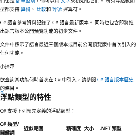
們也是
簡單型別
，你可以用
文字
來初始化它們。 所有浮點數類
型都支持
算術
、
比較
和
等號
運算符。
C# 語言參考資料記錄了 C# 語言最新版本。 同時也包含即將推
出語言版本公開預覽功能的初步文件。
文件中標示了語言最近三個版本或目前公開預覽版中首次引入的
任何功能。
小提示
欲查詢某功能何時首次在 C# 中引入，請參閱
C# 語言版本歷史
的條目。
浮點類型的特性
C# 支援下列預先定義的浮點類型：
C# 類型/
近似範圍
精確度
大小
.NET 類型
關鍵詞