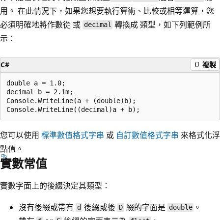
用。 在此情況下，如果您想要執行算術、比較或相等運算，您
必須明確地將作數從 或
轉換成 類型，如下列範例所
decimal
示：
C#
複製
double a = 1.0;

decimal b = 2.1m;

Console.WriteLine(a + (double)b);

您可以使用
標準數值格式字串
或
自訂數值格式字串
來格式化浮
點值。
實數常值
實數字面上的後綴決定其類型：
沒有後綴或帶有
後綴或後
綴的字面是
。
d
D
double