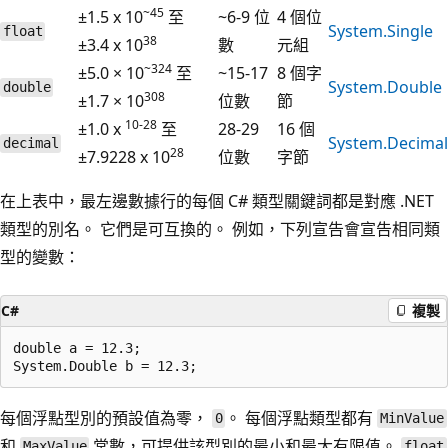
~45
±1.5 x 10
至
~6-9 位
4 個位
System.Single
float
38
±3.4 x 10
數
元組
~324
±5.0 × 10
至
~15-17
8 個字
System.Double
double
308
±1.7 × 10
位數
節
10-28
±1.0 x
至
28-29
16 個
System.Decimal
decimal
28
±7.9228 x 10
位數
字節
在上表中，最左邊數據行的每個 C# 類型關鍵詞都是對應 .NET
類型的別名。 它們是可互換的。 例如，下列宣告會宣告相同類
型的變數：
C#
複製
double a = 12.3;

每個浮點型別的預設值為零，
。 每個浮點類型都有
0
MinValue
和
常數，可提供該型別的最小和最大有限值。
MaxValue
float