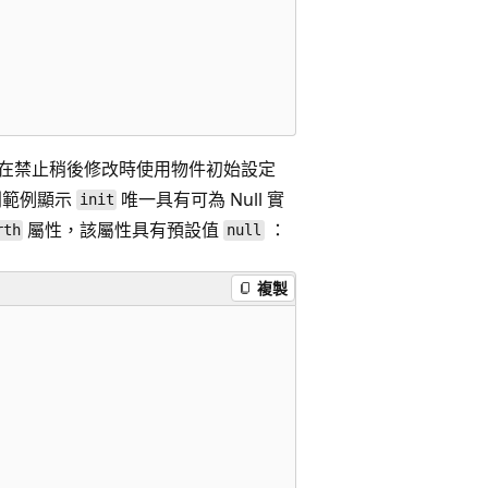
端在禁止稍後修改時使用物件初始設定
列範例顯示
唯一具有可為 Null 實
init
屬性，該屬性具有預設值
：
rth
null
複製