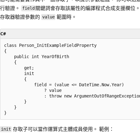
行驗證。
關鍵詞會存取該屬性的編譯程式合成支援欄位。
field
存取器驗證參數的
範圍時。
value
C#
class Person_InitExampleFieldProperty

{

    public int YearOfBirth

    {

        get;

        init

        {

            field = (value <= DateTime.Now.Year)

                ? value

                : throw new ArgumentOutOfRangeExceptio
        }

    }

存取子可以當作運算式主體成員使用。 範例：
init