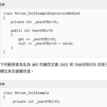
C#
class Person_InitExampleExpressionBodied

{

    private int _yearOfBirth;

    public int YearOfBirth

    {

        get => _yearOfBirth;

        init => _yearOfBirth = value;

    }

下列範例會為名為
的屬性定義
和
存取
get
init
YearOfBirth
欄位來支援屬性值。
C#
class Person_InitExample

{

     private int _yearOfBirth;
