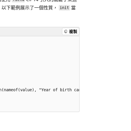
 以下範例展示了一個性質，
當
init
複製
n(nameof(value), "Year of birth can't be in the future");