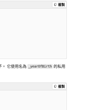
複製
子。 它使用名為
的私用
_yearOfBirth
複製