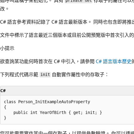
過呼叫建構子來初始化。 具有
存取子的屬性可以
private set
改。
C# 語言參考資料記錄了 C# 語言最新版本。 同時也包含即
文件中標示了語言最近三個版本或目前公開預覽版中首次引入的
小提示
欲查詢某功能何時首次在 C# 中引入，請參閱
C# 語言版本歷史
下列程式代碼示範
自動實作屬性中的存取子：
init
C#
class Person_InitExampleAutoProperty

{

    public int YearOfBirth { get; init; }

您可能需要實作其中一個存取子，以提供參數驗證。 你可以透