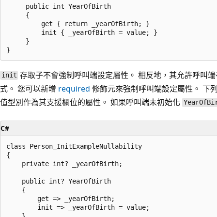
     public int YearOfBirth

     {

         get { return _yearOfBirth; }

         init { _yearOfBirth = value; }

     }

存取子不會強制呼叫端設定屬性。 相反地，其允許呼叫
init
式。 您可以新增
required
修飾元來強制呼叫端設定屬性。 下
值型別作為其支援欄位的屬性。 如果呼叫端未初始化
YearOfBi
C#
class Person_InitExampleNullability

{

    private int? _yearOfBirth;

    public int? YearOfBirth

    {

        get => _yearOfBirth;

        init => _yearOfBirth = value;

    }
