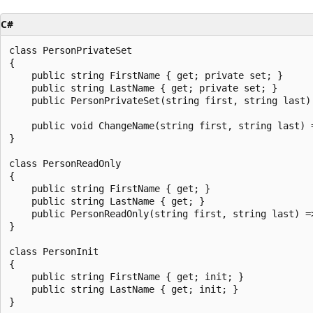
C#
class PersonPrivateSet

{

    public string FirstName { get; private set; }

    public string LastName { get; private set; }

    public PersonPrivateSet(string first, string last)
    public void ChangeName(string first, string last) 
}

class PersonReadOnly

{

    public string FirstName { get; }

    public string LastName { get; }

    public PersonReadOnly(string first, string last) =
}

class PersonInit

{

    public string FirstName { get; init; }

    public string LastName { get; init; }
