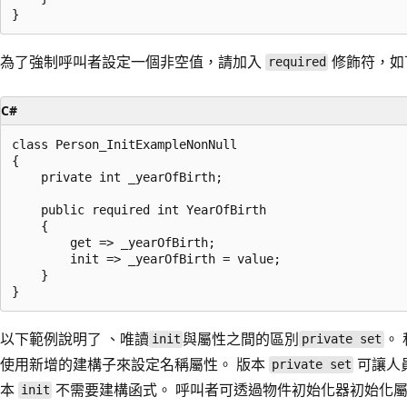
為了強制呼叫者設定一個非空值，請加入
修飾符，如
required
C#
class Person_InitExampleNonNull

{

    private int _yearOfBirth;

    public required int YearOfBirth

    {

        get => _yearOfBirth;

        init => _yearOfBirth = value;

    }

以下範例說明了 、唯讀
與屬性之間的區別
。
init
private set
使用新增的建構子來設定名稱屬性。 版本
可讓人
private set
本
不需要建構函式。 呼叫者可透過物件初始化器初始化
init