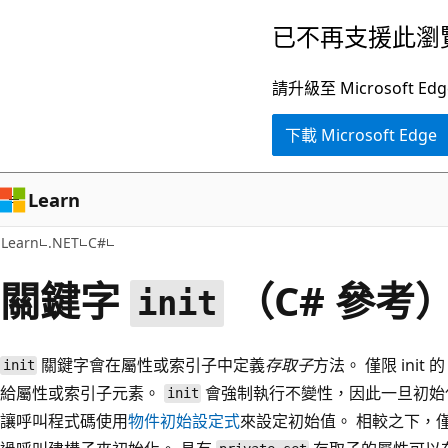
跳
已不再支援此瀏
到
主
請升級至 Microsof
要
下載 Microsoft Edge
內
容
Learn
Learn
.NET
C#
關鍵字
（C# 參考
init
關鍵字會在屬性或索引子中定義
存取子
方法。 僅限 init 的 
init
給屬性或索引子元素。
會強制執行不變性，因此一旦初始
init
讓呼叫程式碼使用
物件初始設定式
來設定初始值。 相較之下，