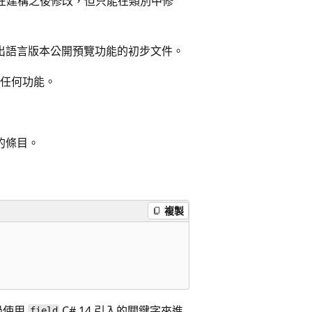
在建構之後修改，但只能在類別中修
將推出語言版本公開預覽功能的初步文件。
任何功能。
的條目。
複製
過使用
C# 14 引入的關鍵字來進
field