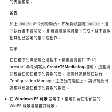
的支援檔案。
警告
加上
命令列的開頭。 如果你沒指定
，指
cmd /c
cmd /c
令執行後不會關閉。 部署會繼續等待指令完成，且不會啟
動其他已設定的指令或動作。
提示
在任務序列媒體建立過程中，精靈會將套件 ID 和
prestart 命令列寫入
CreateTSMedia.log
檔案。 這些資
訊包含任何任務序列變數的值。 這份日誌存放在執行
Configuration Manager 主控台的電腦上。 請檢視此日
誌檔以驗證任務序列變數的數值。
在
Windows PE 背景
設定中，指定你要使用預設的
WinPE 背景還是自訂背景。