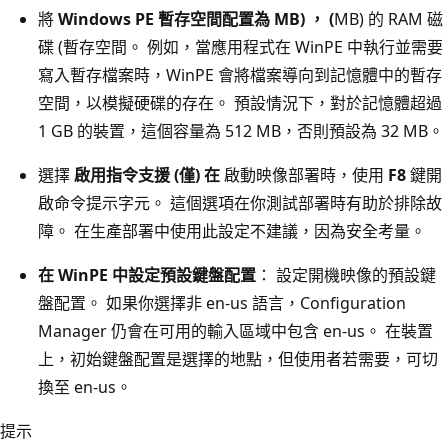
將
Windows PE 暫存空間配置為 MB) ， (
MB) 的 RAM 磁
碟 (暫存空間。 例如，當應用程式在 WinPE 中執行並需要
寫入暫存檔案時，WinPE 會將檔案導向到記憶體中的暫存
空間，以模擬硬碟的存在。 預設情況下，對於記憶體超過
1 GB 的裝置，這個容量為 512 MB，否則預設為 32 MB。
選擇
啟用指令支援 (僅) 在
啟動映像部署時，使用
F8
鍵開
啟命令提示字元。 這個選項在你測試部署時有助於排除故
障。 在生產部署中使用此設定不建議，因為安全考量。
在 WinPE 中設定預設鍵盤配置
：
設定開機映像的預設鍵
盤配置。 如果你選擇非 en-us 語言，Configuration
Manager 仍會在可用的輸入區域中包含 en-us。 在裝置
上，初始鍵盤配置是選擇的地點，但使用者若需要，可切
換至 en-us。
提示