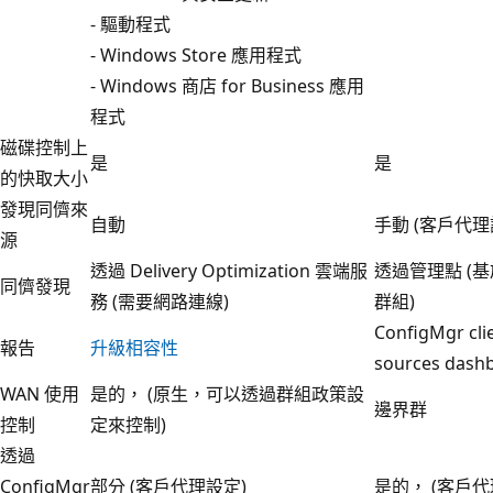
- 驅動程式
- Windows Store 應用程式
- Windows 商店 for Business 應用
程式
磁碟控制上
是
是
的快取大小
發現同儕來
自動
手動 (客戶代理
源
透過 Delivery Optimization 雲端服
透過管理點 (
同儕發現
務 (需要網路連線)
群組)
ConfigMgr cli
報告
升級相容性
sources dash
WAN 使用
是的， (原生，可以透過群組政策設
邊界群
控制
定來控制)
透過
ConfigMgr
部分 (客戶代理設定)
是的， (客戶代