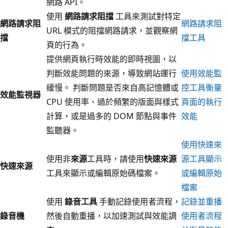
網路 API。
使用
網路請求阻擋
工具來測試對特定
網路請求阻
網路請求阻
URL 模式的阻擋網路請求，並觀察網
擋
擋工具
頁的行為。
提供網頁執行時效能的即時視圖，以
判斷效能問題的來源，導致網站運行
使用效能監
緩慢。 判斷問題是否來自高記憶體或
控工具衡量
效能監視器
CPU 使用率、過於頻繁的版面與樣式
頁面的執行
計算，或是過多的 DOM 節點與事件
效能
監聽器。
使用快速來
使用非
來源
工具時，請使用
快速來源
源工具顯示
快速來源
工具來顯示或編輯原始碼檔案。
或編輯原始
檔案
使用
錄音工具
手動記錄使用者流程，
記錄並重播
錄音機
然後自動重播，以加速測試與效能調
使用者流程