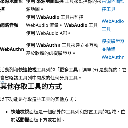
來源地圖監
使用
來源地圖監控
工具來監控你的來
來源地圖監
控
源地圖。
控工具
使用
WebAudio
工具來監控
WebAudio
網路音頻
WebAudio 流量。
WebAudio
工具
工具
使用 WebAudio API。
模擬驗證器
使用
WebAuthn
工具來建立並互動
WebAuthn
並除錯
基於軟體的虛擬驗證器。
WebAuthn
活動
列
和
快速檢視
工具列的
「更多工具
」選單 (
+
) 是動態的：它
會省略該工具列中開啟的任何分頁工具。
其他存取工具的方式
以下功能是存取這些工具的其他方式：
快速檢視
面板是一個額外的工具列和放置工具的區域，位
於
活動欄
面板下方或右側。