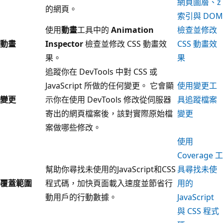
網頁圖層、z
的網頁。
索引與 DOM
使用
動畫
工具中的
Animation
檢查並修改
動畫
Inspector
檢查並修改 CSS 動畫效
CSS 動畫效
果。
果
追蹤你在 DevTools 中對 CSS 或
JavaScript 所做的任何變更。 它會顯
使用變更工
變更
示你在使用 DevTools 修改從伺服器
具追蹤檔案
寄出的網頁檔案後，該對實際原始檔
變更
案做哪些修改。
使用
Coverage 工
幫助你尋找未使用的JavaScript和CSS
具尋找未使
覆蓋範圍
程式碼，加快頁面載入速度並節省行
用的
動用戶的行動數據。
JavaScript
與 CSS 程式