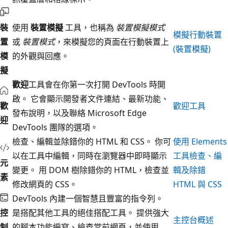
裝
使用
裝置模擬
工具，也稱為
裝置模擬模式
模擬行動裝置
置
或
裝置模式
，來模擬您的頁面在行動裝置上
(裝置模擬)
模
的外觀與回應。
擬
歡迎
工具會在你第一次打開 DevTools 時開
啟。 它會顯示開發者文件連結、最新功能、
歡
歡迎工具
發布說明，以及聯絡 Microsoft Edge
迎
DevTools 團隊的選項。
檢查、編輯並除錯你的 HTML 和 CSS。 你可
使用 Elements
以在工具中編輯，同時在瀏覽器中即時顯示
工具檢查、編
元
變更。 用 DOM 樹除錯你的 HTML，檢查並
輯及除錯
素
修改網頁的 CSS。
HTML 與 CSS
DevTools 內建一個智慧且豐富的指令列。
控
是搭配其他工具的絕佳搭配工具。 提供強大
主控台概述
制
的腳本功能編寫、檢查當前網頁，並使用