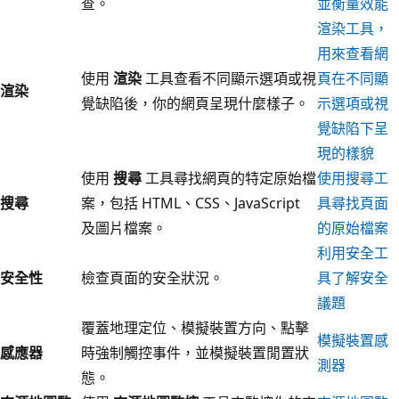
查。
並衡量效能
渲染工具，
用來查看網
使用
渲染
工具查看不同顯示選項或視
頁在不同顯
渲染
覺缺陷後，你的網頁呈現什麼樣子。
示選項或視
覺缺陷下呈
現的樣貌
使用
搜尋
工具尋找網頁的特定原始檔
使用搜尋工
搜尋
案，包括 HTML、CSS、JavaScript
具尋找頁面
及圖片檔案。
的原始檔案
利用安全工
安全性
檢查頁面的安全狀況。
具了解安全
議題
覆蓋地理定位、模擬裝置方向、點擊
模擬裝置感
感應器
時強制觸控事件，並模擬裝置閒置狀
測器
態。