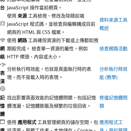
台
JavaScript 操作當前網頁。
使用
來源
工具檢視、修改及除錯前端
資料來源工具
JavaScript 程式碼，並檢查與編輯構成目前
概述
網頁的 HTML 與 CSS 檔案。
使用
網路
工具確保資源的下載或上傳都如預
網
期般完成。 檢查單一資源的屬性，例如
檢查網路活動
絡
HTTP 標頭、內容或大小。
分析執行時效能，也就是頁面執行時的表
分析執行時效
表
現，而不是載入時的表現。
能 (教學)
演
記
找出影響頁面效能的記憶體問題，包括記憶
修復記憶體問
憶
體洩漏、記憶體膨脹及頻繁的垃圾回收。
題
體
使用
應用程式
工具管理網頁的儲存空間，包
應用程式工
應
括清單、服務工作者、本地儲存、Cookie、
具，用於管理