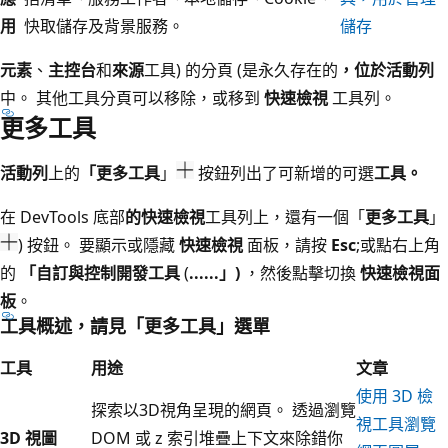
用
快取儲存及背景服務。
儲存
元素
、
主控台
和
來源
工具) 的分頁 (是永久存在的
，位於活動列
中。 其他工具分頁可以移除，或移到
快速檢視
工具列。
更多工具
活動列
上的
「更多工具
」
按鈕列出了可新增的可選
工具。
在 DevTools 底部
的快速檢視
工具列上，還有一個「
更多工具
」
) 按鈕。 要顯示或隱藏
快速檢視
面板，請按
Esc
;或點右上角
的
「自訂與控制開發工具
(
......」)
，然後點擊切換
快速檢視面
板
。
工具概述，請見「更多工具」選單
工具
用途
文章
使用 3D 檢
探索以3D視角呈現的網頁。 透過瀏覽
視工具瀏覽
3D 視圖
DOM 或 z 索引堆疊上下文來除錯你