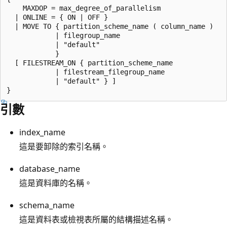
    MAXDOP = max_degree_of_parallelism

  | ONLINE = { ON | OFF }

  | MOVE TO { partition_scheme_name ( column_name ) 

            | filegroup_name

            | "default" 

            }

  [ FILESTREAM_ON { partition_scheme_name 

            | filestream_filegroup_name 

            | "default" } ]

引數
index_name
這是要卸除的索引名稱。
database_name
這是資料庫的名稱。
schema_name
這是資料表或檢視表所屬的結構描述名稱。