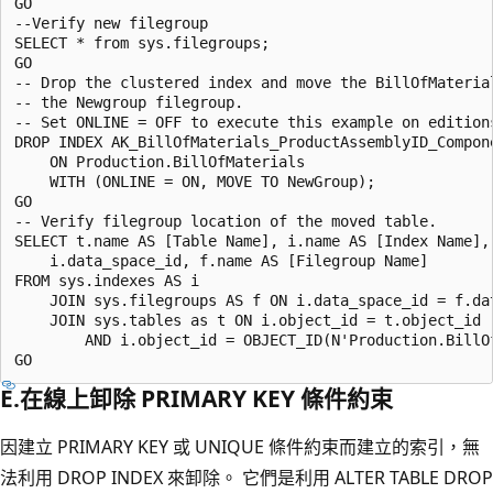
GO

--Verify new filegroup

SELECT * from sys.filegroups;

GO

-- Drop the clustered index and move the BillOfMaterial
-- the Newgroup filegroup.

-- Set ONLINE = OFF to execute this example on editions
DROP INDEX AK_BillOfMaterials_ProductAssemblyID_Compone
    ON Production.BillOfMaterials 

    WITH (ONLINE = ON, MOVE TO NewGroup);

GO

-- Verify filegroup location of the moved table.

SELECT t.name AS [Table Name], i.name AS [Index Name], 
    i.data_space_id, f.name AS [Filegroup Name]

FROM sys.indexes AS i

    JOIN sys.filegroups AS f ON i.data_space_id = f.dat
    JOIN sys.tables as t ON i.object_id = t.object_id

        AND i.object_id = OBJECT_ID(N'Production.BillOf
E.在線上卸除 PRIMARY KEY 條件約束
因建立 PRIMARY KEY 或 UNIQUE 條件約束而建立的索引，無
法利用 DROP INDEX 來卸除。 它們是利用 ALTER TABLE DROP