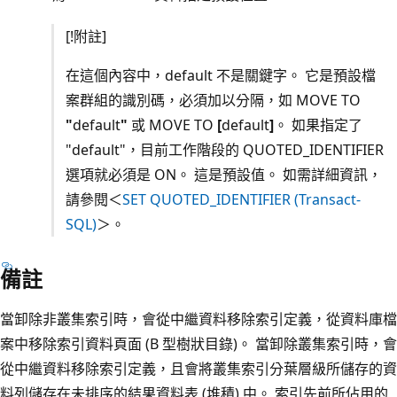
[!附註]
在這個內容中，default 不是關鍵字。 它是預設檔
案群組的識別碼，必須加以分隔，如 MOVE TO
"
default
"
或 MOVE TO
[
default
]
。 如果指定了
"default"，目前工作階段的 QUOTED_IDENTIFIER
選項就必須是 ON。 這是預設值。 如需詳細資訊，
請參閱＜
SET QUOTED_IDENTIFIER (Transact-
SQL)
＞。
備註
當卸除非叢集索引時，會從中繼資料移除索引定義，從資料庫檔
案中移除索引資料頁面 (B 型樹狀目錄)。 當卸除叢集索引時，會
從中繼資料移除索引定義，且會將叢集索引分葉層級所儲存的資
料列儲存在未排序的結果資料表 (堆積) 中。 索引先前所佔用的