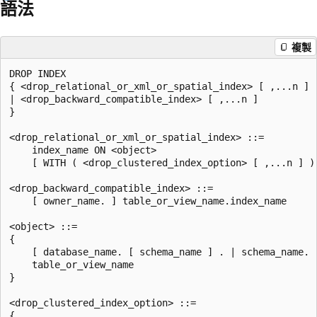
語法
複製
DROP INDEX

{ <drop_relational_or_xml_or_spatial_index> [ ,...n ] 

| <drop_backward_compatible_index> [ ,...n ]

}

<drop_relational_or_xml_or_spatial_index> ::=

    index_name ON <object> 

    [ WITH ( <drop_clustered_index_option> [ ,...n ] ) 
<drop_backward_compatible_index> ::=

    [ owner_name. ] table_or_view_name.index_name 

<object> ::=

{

    [ database_name. [ schema_name ] . | schema_name. ]
    table_or_view_name

}

<drop_clustered_index_option> ::=

{
