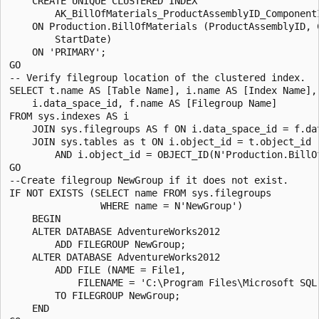
    CREATE UNIQUE CLUSTERED INDEX

        AK_BillOfMaterials_ProductAssemblyID_ComponentI
    ON Production.BillOfMaterials (ProductAssemblyID, C
        StartDate)

    ON 'PRIMARY';

GO

-- Verify filegroup location of the clustered index.

SELECT t.name AS [Table Name], i.name AS [Index Name], 
    i.data_space_id, f.name AS [Filegroup Name]

FROM sys.indexes AS i

    JOIN sys.filegroups AS f ON i.data_space_id = f.dat
    JOIN sys.tables as t ON i.object_id = t.object_id

        AND i.object_id = OBJECT_ID(N'Production.BillOf
GO

--Create filegroup NewGroup if it does not exist.

IF NOT EXISTS (SELECT name FROM sys.filegroups

                WHERE name = N'NewGroup')

    BEGIN

    ALTER DATABASE AdventureWorks2012

        ADD FILEGROUP NewGroup;

    ALTER DATABASE AdventureWorks2012

        ADD FILE (NAME = File1,

            FILENAME = 'C:\Program Files\Microsoft SQL
        TO FILEGROUP NewGroup;

    END
