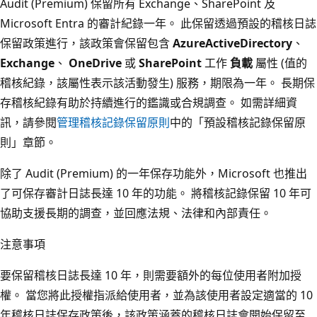
Audit (Premium) 保留所有 Exchange、SharePoint 及
Microsoft Entra 的審計紀錄一年。 此保留透過預設的稽核日誌
保留政策進行，該政策會保留包含
AzureActiveDirectory
、
Exchange
、
OneDrive
或
SharePoint
工作
負載
屬性 (值的
稽核紀錄，該屬性表示該活動發生) 服務，期限為一年。 長期保
存稽核紀錄有助於持續進行的鑑識或合規調查。 如需詳細資
訊，請參閱
管理稽核記錄保留原則
中的「預設稽核記錄保留原
則」章節。
除了 Audit (Premium) 的一年保存功能外，Microsoft 也推出
了可保存審計日誌長達 10 年的功能。 將稽核記錄保留 10 年可
協助支援長期的調查，並回應法規、法律和內部責任。
注意事項
要保留稽核日誌長達 10 年，則需要額外的每位使用者附加授
權。 當您將此授權指派給使用者，並為該使用者設定適當的 10
年稽核日誌保存政策後，該政策涵蓋的稽核日誌會開始保留至