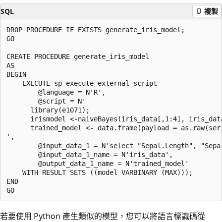
SQL
複製
DROP PROCEDURE IF EXISTS generate_iris_model;

GO

CREATE PROCEDURE generate_iris_model

AS

BEGIN

    EXECUTE sp_execute_external_script

        @language = N'R',

        @script = N'

      library(e1071);

      irismodel <-naiveBayes(iris_data[,1:4], iris_data
      trained_model <- data.frame(payload = as.raw(ser
',

        @input_data_1 = N'select "Sepal.Length", "Sepa
        @input_data_1_name = N'iris_data',

        @output_data_1_name = N'trained_model'

    WITH RESULT SETS ((model VARBINARY (MAX)));

END

若要使用 Python 產生類似的模型，您可以將語言標識碼從