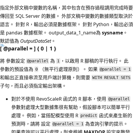
指定外部文稿中變數的名稱，其中包含在預存過程調用完成時要
傳回至 SQL Server 的數據。 外部文稿中變數的數據類型取決於
語言。 針對 R，輸出必須是數據框架。 針對 Python，輸出必須
是 pandas 數據框架。
output_data_1_name為
sysname
。
默認值為
OutputDataSet
。
[ @parallel = ] { 0 | 1 }
將 參數設定
為
，以啟用 R 腳稿的平行執行。 此
@parallel
1
參數的預設值為
（無平行處理原則）。 如果
0
@parallel = 1
和輸出正直接串流至用戶端計算機，則需要
WITH RESULT SETS
子句，而且必須指定輸出架構。
對於不使用 RevoScaleR 函式的 R 腳本，使用
@parallel
參數對處理大型數據集很有幫助，假設腳本可以簡單平行
處理。 例如，當搭配模型使用 R
函式來產生新的
predict
預測時，請將 設定
為查詢引擎的提示。
@parallel = 1
如果查詢可以平行處理，則會根據
MAXDOP
設定來散發