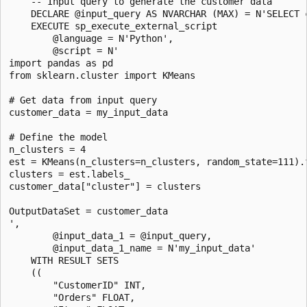
    -- Input query to generate the customer data

    DECLARE @input_query AS NVARCHAR (MAX) = N'SELECT 
    EXECUTE sp_execute_external_script

        @language = N'Python',

        @script = N'

import pandas as pd

from sklearn.cluster import KMeans

# Get data from input query

customer_data = my_input_data

# Define the model

n_clusters = 4

est = KMeans(n_clusters=n_clusters, random_state=111).
clusters = est.labels_

customer_data["cluster"] = clusters

OutputDataSet = customer_data

',

        @input_data_1 = @input_query,

        @input_data_1_name = N'my_input_data'

    WITH RESULT SETS

    ((

        "CustomerID" INT,

        "Orders" FLOAT,
