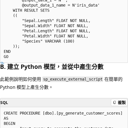
        @output_data_1_name = N'iris_data'

    WITH RESULT SETS

    ((

        "Sepal.Length" FLOAT NOT NULL,

        "Sepal.Width" FLOAT NOT NULL,

        "Petal.Length" FLOAT NOT NULL,

        "Petal.Width" FLOAT NOT NULL,

        "Species" VARCHAR (100)

    ));

END

B. 建立 Python 模型，並從中產生分數
此範例說明如何使用
在簡單的
sp_execute_external_script
Python 模型上產生分數。
SQL
複製
CREATE PROCEDURE [dbo].[py_generate_customer_scores]

AS

BEGIN
