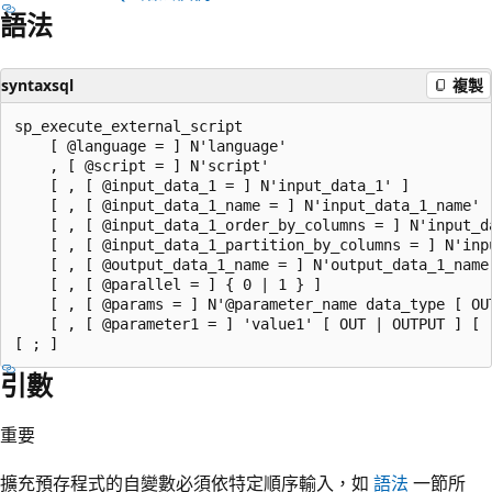
語法
syntaxsql
複製
sp_execute_external_script

    [ @language = ] N'language'

    , [ @script = ] N'script'

    [ , [ @input_data_1 = ] N'input_data_1' ]

    [ , [ @input_data_1_name = ] N'input_data_1_name' ]
    [ , [ @input_data_1_order_by_columns = ] N'input_da
    [ , [ @input_data_1_partition_by_columns = ] N'inpu
    [ , [ @output_data_1_name = ] N'output_data_1_name'
    [ , [ @parallel = ] { 0 | 1 } ]

    [ , [ @params = ] N'@parameter_name data_type [ OUT
    [ , [ @parameter1 = ] 'value1' [ OUT | OUTPUT ] [ ,
引數
重要
擴充預存程式的自變數必須依特定順序輸入，如
語法
一節所