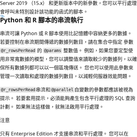
Server 2019 （15.x） 和更新版本中的新參數，您可以平行處理
會呼叫未特別設計該功能的函式的腳本。
Python 和 R 腳本的串流執行
串流可讓 Python 或 R 腳本使用比記憶體中容納更多的數據。
若要控制在串流期間傳遞的數據列數目，請在集合中指定 參數
的
整數值。 例如，如果您要定型使
@r_rowsPerRead
@params
用非常寬數據的模型，您可以調整值來讀取較少的數據列，以確
保所有數據列都可以以一個區塊傳送。 您也可以使用此參數來
管理一次讀取和處理的數據列數目，以減輕伺服器效能問題。
串流和
自變數的參數都應該被視為
@r_rowsPerRead
@parallel
提示。 若要套用提示，必須能夠產生包含平行處理的 SQL 查詢
計劃。 如果無法這樣做，就無法啟用平行處理。
注意
只有 Enterprise Edition 才支援串流和平行處理。 您可以在