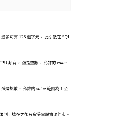
多可有 128 個字元。 此引數在 SQL
PU 頻寬。
值
是整數。 允許的
value
。
值
是整數。 允許的
value
範圍為 1 至
沒有限制，這在之後只會受電腦資源約束。