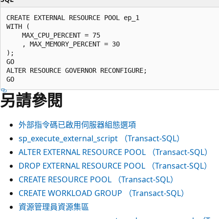
CREATE EXTERNAL RESOURCE POOL ep_1

WITH (  

    MAX_CPU_PERCENT = 75

    , MAX_MEMORY_PERCENT = 30

);

GO

ALTER RESOURCE GOVERNOR RECONFIGURE;

另請參閱
外部指令碼已啟用伺服器組態選項
sp_execute_external_script （Transact-SQL）
ALTER EXTERNAL RESOURCE POOL （Transact-SQL）
DROP EXTERNAL RESOURCE POOL （Transact-SQL）
CREATE RESOURCE POOL （Transact-SQL）
CREATE WORKLOAD GROUP （Transact-SQL）
資源管理員資源集區