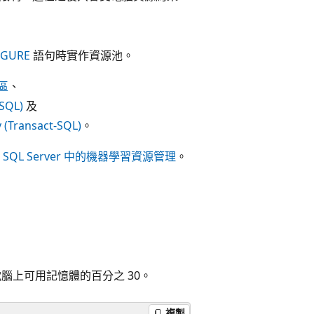
IGURE
語句時實作資源池。
集區
、
-SQL)
及
 (Transact-SQL)
。
閱
SQL Server 中的機器學習資源管理
。
電腦上可用記憶體的百分之 30。
複製