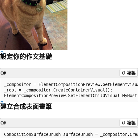
設定你的作文基礎
C#
複製
_compositor = ElementCompositionPreview.GetElementVisua
_root = _compositor.CreateContainerVisual();

建立合成表面畫筆
C#
複製
CompositionSurfaceBrush surfaceBrush = _compositor.Crea