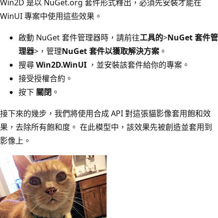
Win2D 是以 NuGet.org 套件形式釋出，必須先安裝才能在
WinUI 專案中使用這些效果。
啟動 NuGet 套件管理器時，請前往
工具的
>
NuGet 套件管
理器
>，管理
NuGet 套件以獲取解決方案
。
搜尋
Win2D.WinUI
，並安裝該套件給你的專案。
接受授權合約。
按下
關閉
。
接下來的幾步，我們將使用合成 API 對這張貓影像套用飽和效
果，去除所有飽和度。 在此模型中，該效果先被創造並套用到
影像上。