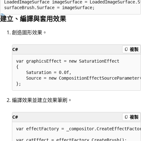
LoadedImageSurface imageSurface = LoadedImageSurface.S
建立、編譯與套用效果
創造圖形效果。
C#
複製
var graphicsEffect = new SaturationEffect

{

    Saturation = 0.0f,

    Source = new CompositionEffectSourceParameter(
編譯效果並建立效果筆刷。
C#
複製
var effectFactory = _compositor.CreateEffectFactor
var catEffect = effectFactory.CreateBrush();
