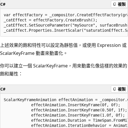
C#
複製
var effectFactory = _compositor.CreateEffectFactory(gr
_catEffect = effectFactory.CreateBrush();

_catEffect.SetSourceParameter("mySource", surfaceBrush)
上述效果的飽和特性可以設定為靜態值，或使用 Expression 或
ScalarKeyFrame 動畫來動畫化。
你可以建立一個 ScalarKeyFrame，用來動畫化像這樣的效果的
飽和屬性：
C#
複製
ScalarKeyFrameAnimation effectAnimation = _compositor.C
            effectAnimation.InsertKeyFrame(0f, 0f);

            effectAnimation.InsertKeyFrame(0.50f, 1f);

            effectAnimation.InsertKeyFrame(1.0f, 0f);

            effectAnimation.Duration = TimeSpan.FromMil