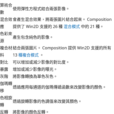
算術合
使用彈性方程式結合兩張影像。
數
混合效
會產生混合效果，將兩張圖片結合起來。 Composition
應
提供了 Win2D 支援的 26 種
混合模式
中的 21 種。
色彩來
產生包含純色的影像。
源
複合材
結合兩張圖片。 Composition 提供 Win2D 支援的所有
料
13
種複合模式
。
對比
可以增加或減少影像的對比度。
暴露
增加或減少影像的曝光。
灰階
將影像轉換為單色灰色。
伽瑪轉
透過應用每通道的伽瑪傳遞函數來改變影像的顏色。
移
色相旋
透過旋轉影像的色調值來改變其顏色。
轉
反轉
將影像的顏色反轉。