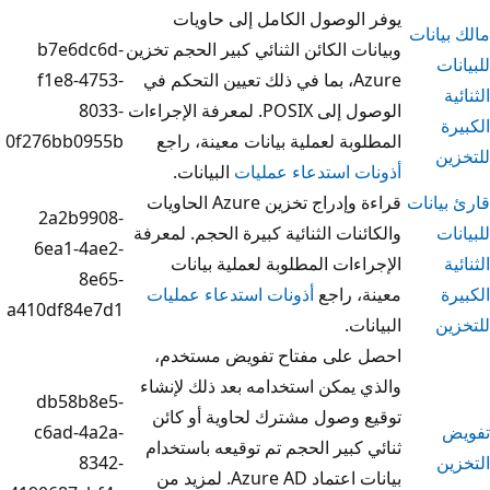
لوصول الكامل إلى حاويات
ت الكائن الثنائي كبير الحجم تخزين
b7e6dc6d-
Azure، بما في ذلك تعيين التحكم في
f1e8-4753-
الوصول إلى POSIX. لمعرفة الإجراءات
8033-
بة لعملية بيانات معينة، راجع
0f276bb0955b
 استدعاء عمليات
البيانات.
قراءة وإدراج تخزين Azure الحاويات
2a2b9908-
نات الثنائية كبيرة الحجم. لمعرفة
6ea1-4ae2-
ءات المطلوبة لعملية بيانات
8e65-
 راجع
أذونات استدعاء عمليات
a410df84e7d1
ت.
على مفتاح تفويض مستخدم،
يمكن استخدامه بعد ذلك لإنشاء
db58b8e5-
وصول مشترك لحاوية أو كائن
c6ad-4a2a-
كبير الحجم تم توقيعه باستخدام
8342-
بيانات اعتماد Azure AD. لمزيد من