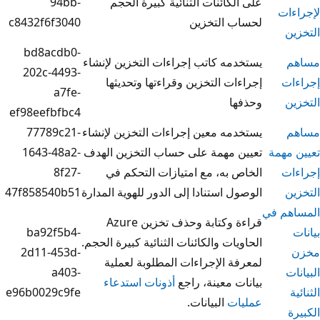
كائنات الثنائية كبيرة الحجم
94bb-
 التخزين
c8432f6f3040
bd8acdb0-
ه كاتب إجراءات التخزين لإنشاء
202c-4493-
ت التخزين وقراءتها وتحديثها
a7fe-
ا
ef98eefbfbc4
ه معين إجراءات التخزين لإنشاء
77789c21-
مهمة على حساب التخزين الهدف
1643-48a2-
به، مع امتيازات التحكم في
8f27-
 استنادا إلى الدور للهوية المدارة
47f858540b51
قراءة وكتابة وحذف تخزين Azure
ba92f5b4-
ت والكائنات الثنائية كبيرة الحجم.
2d11-453d-
 الإجراءات المطلوبة لعملية
a403-
 معينة، راجع
أذونات استدعاء
e96b0029c9fe
ت
البيانات.