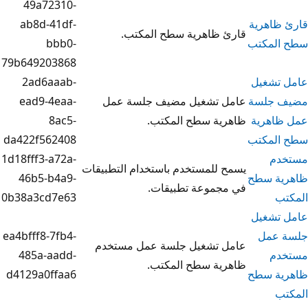
49a72310-
ab8d-41df-
 ظاهرية سطح المكتب.
bbb0-
79b649203868
2ad6aaab-
 تشغيل مضيف جلسة عمل
ead9-4eaa-
ية سطح المكتب.
8ac5-
da422f562408
1d18fff3-a72a-
 للمستخدم باستخدام التطبيقات
46b5-b4a9-
جموعة تطبيقات.
0b38a3cd7e63
ea4bfff8-7fb4-
 تشغيل جلسة عمل مستخدم
485a-aadd-
ية سطح المكتب.
d4129a0ffaa6