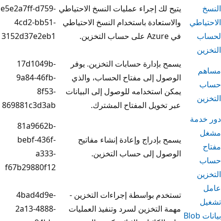
ك إجراء عمليات النسخ الاحتياطي
e5e2a7ff-d759-
عادة باستخدام النسخ الاحتياطي
4cd2-bb51-
3152d37e2eb1
إدارة حسابات التخزين. يوفر
17d1049b-
 إلى مفتاح الحساب، والذي
9a84-46fb-
ستخدامه للوصول إلى البيانات
8f53-
ويل المفتاح المشترك.
869881c3d3ab
81a9662b-
إدراج وإعادة إنشاء مفاتيح
bebf-436f-
 إلى حساب التخزين.
a333-
f67b29880f12
 بواسطة إجراءات التخزين -
4bad4d9e-
لتخزين لسرد وتنفيذ العمليات
2a13-4888-