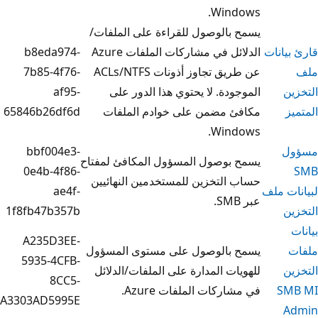
Win
الوصول للقراءة على الملفات/
الدلائل في مشاركات الملفات Azure
b8eda974-
عن طريق تجاوز أذونات ACLs/NTFS
7b85-4f76-
دة. لا يحتوي هذا الدور على
af95-
 مضمن على خوادم الملفات
65846b26df6d
Win
bbf004e3-
بوصول المسؤول المكافئ لمفتاح
0e4b-4f86-
لتخزين للمستخدمين النهائيين
ae4f-
1f8fb47b357b
A235D3EE-
بالوصول على مستوى المسؤول
5935-4CFB-
ت المدارة على الملفات/الدلائل
8CC5-
كات الملفات Azure.
A3303AD5995E