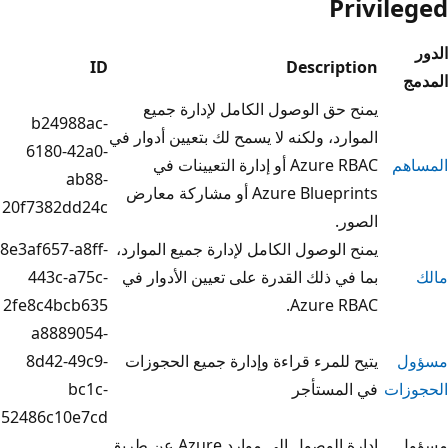
ID
Descr
 الوصول الكامل لإدارة جميع
b24988ac-
 ولكنه لا يسمح لك بتعيين أدوار في
6180-42a0-
Azure RBAC أو إدارة التعيينات في
ab88-
Azure Blueprints أو مشاركة معارض
20f7382dd24c
صول الكامل لإدارة جميع الموارد،
8e3af657-a8ff-
لك القدرة على تعيين الأدوار في
443c-a75c-
2fe8c4bcb635
Azur
a8889054-
رء قراءة وإدارة جميع الحجوزات
8d42-49c9-
تأجر
bc1c-
52486c10e7cd
إدارة الوصول إلى موارد Azure عن طريق