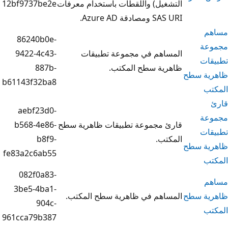
غيل) واللقطات باستخدام معرفات
12bf9737be2e
قة Azure AD.
86240b0e-
اهم في مجموعة تطبيقات
9422-4c43-
ية سطح المكتب.
887b-
b61143f32ba8
aebf23d0-
 مجموعة تطبيقات ظاهرية سطح
b568-4e86-
تب.
b8f9-
fe83a2c6ab55
082f0a83-
3be5-4ba1-
اهم في ظاهرية سطح المكتب.
904c-
961cca79b387