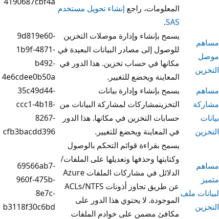
4190687cbf4a
مات، راجع
إنشاء تحويل مستخدم
إنشاء وإدارة موصلات التخزين
9d819e60-
 إلى مصادر البيانات البعيدة في
1b9f-4871-
 في حساب تخزين. هذا الدور في
b492-
نة ويخضع للتغيير.
4e6cdee0b50a
إنشاء وإدارة بيانات
35c49d44-
نمشاركات لمشاركة البيانات من
ccc1-4b18-
 التخزين في مكانها. هذا الدور
8267-
عاينة ويخضع للتغيير.
cfb3bacdd396
قراءة قوائم التحكم بالوصول
ها وحذفها وتعديلها على الملفات/
69566ab7-
الدلائل في مشاركات الملفات Azure
960f-475b-
عن طريق تجاوز أذونات ACLs/NTFS
8e7c-
دة. لا يحتوي هذا الدور على
b3118f30c6bd
 مضمن على خوادم الملفات