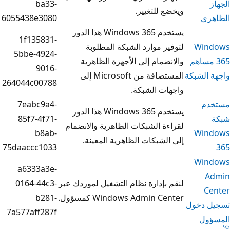
ba33-
 للتغيير.
6055438e3080
يستخدم Windows 365 هذا الدور
1f135831-
ر موارد الشبكة المطلوبة
5bbe-4924-
ضمام إلى الأجهزة الظاهرية
9016-
المستضافة من Microsoft إلى
264044c00788
ات الشبكة.
7eabc9a4-
يستخدم Windows 365 هذا الدور
85f7-4f71-
ة الشبكات الظاهرية والانضمام
b8ab-
لشبكات الظاهرية المعينة.
75daaccc1033
a6333a3e-
بإدارة نظام التشغيل لموردك عبر
0164-44c3-
Windows Admin C كمسؤول.
b281-
7a577aff287f