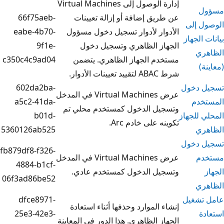
إدارة الوصول إلى Virtual Machines
يق إضافة أو إزالة تعيينات
66f75aeb-
وار لأدوار تسجيل دخول مسؤول
eabe-4b70-
از الظاهري وتسجيل دخول
9f1e-
دم الجهاز الظاهري. يتضمن
c350c4c9ad04
 الأدوار.
602da2ba-
عرض Virtual Machines في المدخل
a5c2-41da-
يل الدخول كمستخدم محلي تم
b01d-
 على خادم Arc.
5360126ab525
fb879df8-f326-
عرض Virtual Machines في المدخل
4884-b1cf-
يل الدخول كمستخدم عادي.
06f3ad86be52
dfce8971-
 الموارد وحذفها أثناء استعادة
25e3-42e3-
ز الظاهري. هذا الدور في المعاينة