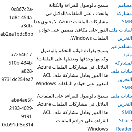
الوصول للقراءة والكتابة
0c867c2a-
 على الملفات/الدلائل في
1d8c-454a-
مشاركات الملفات Azure. لا يحتوي هذا
a3db-
 على مكافئ مضمن على خوادم
ab2ea1bdc8bb
Win.
قراءة قوائم التحكم بالوصول
a7264617-
ها وحذفها وتعديلها على الملفات/
510b-434b-
الدلائل في مشاركات الملفات Azure.
a828-
هذا الدور يعادل مشاركة ملف ACL
9731dc254ea7
على خوادم الملفات Windows.
الوصول للقراءة على الملفات/
aba4ae5f-
الدلائل في مشاركات الملفات Azure.
2193-4029-
هذا الدور يعادل مشاركة ملف ACL
9191-
ة على خوادم الملفات
0cb91df5e314
Win