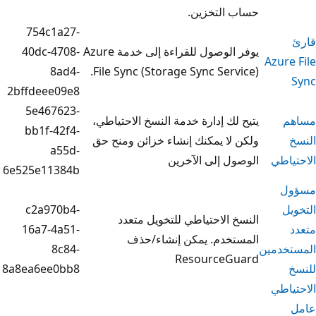
التخزين.
754c1a27-
يوفر الوصول للقراءة إلى خدمة Azure
40dc-4708-
8ad4-
File Sync (Storage Sync Ser
2bffdeee09e8
5e467623-
ك إدارة خدمة النسخ الاحتياطي،
bb1f-42f4-
ا يمكنك إنشاء خزائن ومنح حق
a55d-
 إلى الآخرين
6e525e11384b
c2a970b4-
الاحتياطي للتخويل متعدد
16a7-4a51-
خدم. يمكن إنشاء/حذف
8c84-
Resource
8a8ea6ee0bb8