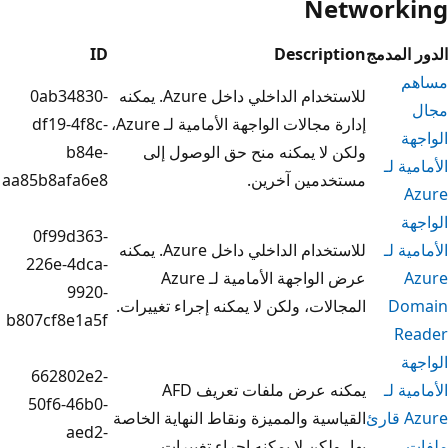
N
ID
Descri
للاستخدام الداخلي داخل Azure. يمكنه
0ab34830-
إدارة مجالات الواجهة الأمامية لـ Azure،
df19-4f8c-
ا يمكنه منح حق الوصول إلى
b84e-
مين آخرين.
aa85b8afa6e8
0f99d363-
للاستخدام الداخلي داخل Azure. يمكنه
226e-4dca-
عرض الواجهة الأمامية لـ Azure
9920-
ات، ولكن لا يمكنه إجراء تغييرات.
b807cf8e1a5f
662802e2-
يمكنه عرض ملفات تعريف AFD
50f6-46b0-
ية والمميزة ونقاط النهاية الخاصة
aed2-
لكن لا يمكنه إجراء تغييرات.