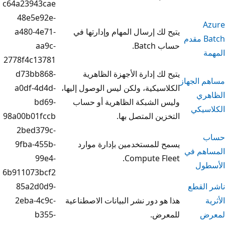
c64a23943cae
48e5e92e-
لك إرسال المهام وإدارتها في
a480-4e71-
Bat.
aa9c-
2778f4c13781
لك إدارة الأجهزة الظاهرية
d73bb868-
سيكية، ولكن ليس الوصول إليها،
a0df-4d4d-
 الشبكة الظاهرية أو حساب
bd69-
ين المتصل بها.
98a00b01fccb
2bed379c-
 للمستخدمين بإدارة موارد
9fba-455b-
99e4-
Compute Fl
6b911073bcf2
85a2d0d9-
و دور نشر البيانات الاصطناعية
2eba-4c9c-
رض.
b355-