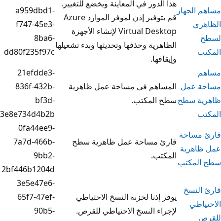
لدور في المعاينة ويخضع للتغيير.
a959dbd1-
قم بتوفير إذن لموفر الموارد Azure
f747-45e3-
Virtual Desktop لإنشاء الأجهزة
8ba6-
رية وحذفها وتحديثها وبدء تشغيلها
dd80f235f97c
فها.
21efdde3-
اهم في مساحة عمل ظاهرية
836f-432b-
المكتب.
bf3d-
3e8e734d4b2b
0fa44ee9-
 مساحة عمل ظاهرية سطح
7a7d-466b-
تب.
9bb2-
2bf446b1204d
3e5e47e6-
إذنا لخزنة النسخ الاحتياطي
65f7-47ef-
ء النسخ الاحتياطي للقرص.
90b5-