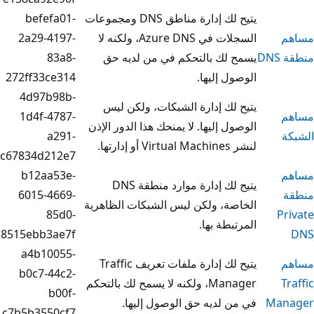
يتيح لك إدارة مناطق DNS ومجموعات
befefa01-
السجلات في Azure DNS، ولكنه لا
2a29-4197-
لك بالتحكم في من لديه حق
83a8-
 إليها.
272ff33ce314
4d97b98b-
ك إدارة الشبكات، ولكن ليس
1d4f-4787-
 إليها. لا يمنحك هذا الدور الإذن
a291-
c67834d212e7
b12aa53e-
يتيح لك إدارة موارد منطقة DNS
6015-4669-
ة، ولكن ليس الشبكات الظاهرية
85d0-
طة بها.
8515ebb3ae7f
a4b10055-
يتيح لك إدارة ملفات تعريف Traffic
b0c7-44c2-
Manager، ولكنه لا يسمح لك بالتحكم
b00f-
لديه حق الوصول إليها.
c7b5b3550cf7