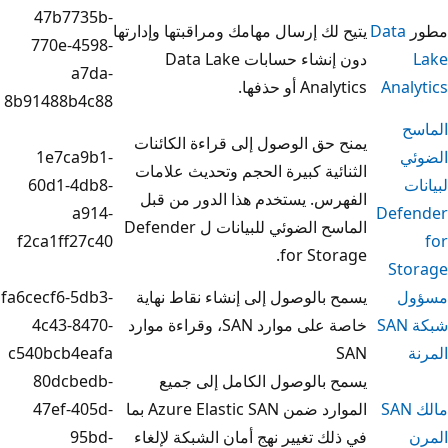
47b7735b-
ك إرسال مهامك ومراقبتها وإدارتها
770e-4598-
دون إنشاء حسابات Data Lake
a7da-
و حذفها.
8b91488b4c88
ق الوصول إلى قراءة الكائنات
1e7ca9b1-
ية كبيرة الحجم وتحديث علامات
60d1-4db8-
. يستخدم هذا الدور من قبل
a914-
الماسح الضوئي للبيانات ل Defender
f2ca1ff27c40
for St
الوصول إلى إنشاء نقاط نهاية
fa6cecf6-5db3-
خاصة على موارد SAN، وقراءة موارد
4c43-8470-
c540bcb4eafa
الوصول الكامل إلى جميع
80dcbedb-
الموارد ضمن Azure Elastic SAN بما
47ef-405d-
 تغيير نهج أمان الشبكة لإلغاء
95bd-