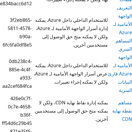
e834bacc6d12
للاستخدام الداخلي داخل Azure. يمكنه
3f2eb865-
إدارة أسرار الواجهة الأمامية لـ Azure،
5811-4578-
ا يمكنه منح حق الوصول إلى
b90a-
مين آخرين.
6fc6fa0df8e5
0db238c4-
للاستخدام الداخلي داخل Azure. يمكنه
885e-4c4f-
عرض أسرار الواجهة الأمامية لـ Azure،
a933-
ا يمكنه إجراء تغييرات.
aa2cef684fca
426e0c7f-
يمكنه إدارة نقاط نهاية CDN، ولكن لا
0c7e-4658-
 منح حق الوصول إلى مستخدمين
b36f-
ff54d6c29b45
871e35f6-