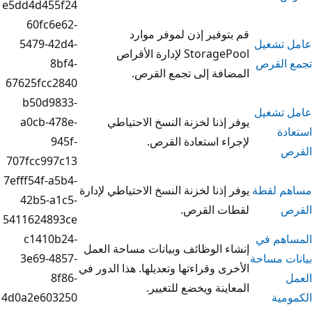
e5dd4d455f24
60fc6e62-
وفير إذن لموفر موارد
5479-42d4-
StoragePool لإدارة الأقراص
8bf4-
افة إلى تجمع القرص.
67625fcc2840
b50d9833-
إذنا لخزنة النسخ الاحتياطي
a0cb-478e-
ء استعادة القرص.
945f-
707fcc997c13
7efff54f-a5b4-
إذنا لخزنة النسخ الاحتياطي لإدارة
42b5-a1c5-
ت القرص.
5411624893ce
c1410b24-
 الوظائف وبيانات مساحة العمل
3e69-4857-
ى وقراءتها وتعديلها. هذا الدور في
8f86-
ينة ويخضع للتغيير.
4d0a2e603250