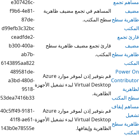
e307426c-
اهم في تجمع مضيف ظاهرية
f9b6-4e81-
المكتب.
87de-
d99efb3c32bc
ceadfde2-
 تجمع مضيف ظاهرية سطح
b300-400a-
تب.
ab7b-
6143895aa822
489581de-
قم بتوفير إذن لموفر موارد Azure
a3bd-480d-
Virtual Desktop لبدء تشغيل الأجهزة
9518-
رية.
53dea7416b33
قم بتوفير إذن لموفر موارد Azure
40c5ff49-9181-
Virtual Desktop لبدء تشغيل الأجهزة
41f8-ae61-
رية وإيقافها.
143b0e78555e