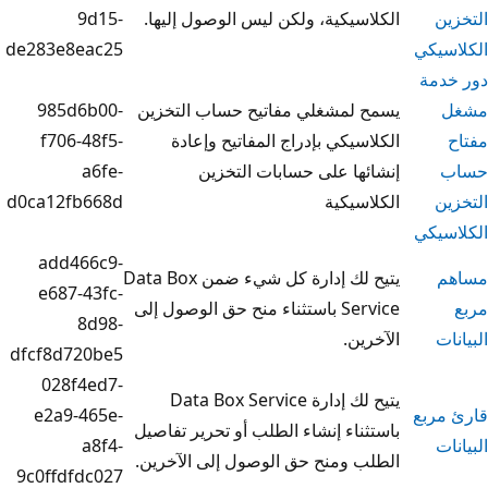
يكية، ولكن ليس الوصول إليها.
9d15-
de283e8eac25
لمشغلي مفاتيح حساب التخزين
985d6b00-
يكي بإدراج المفاتيح وإعادة
f706-48f5-
ا على حسابات التخزين
a6fe-
يكية
d0ca12fb668d
add466c9-
يتيح لك إدارة كل شيء ضمن Data Box
e687-43fc-
Service باستثناء منح حق الوصول إلى
8d98-
ن.
dfcf8d720be5
028f4ed7-
يتيح لك إدارة Data Box Service
e2a9-465e-
اء إنشاء الطلب أو تحرير تفاصيل
a8f4-
ومنح حق الوصول إلى الآخرين.
9c0ffdfdc027