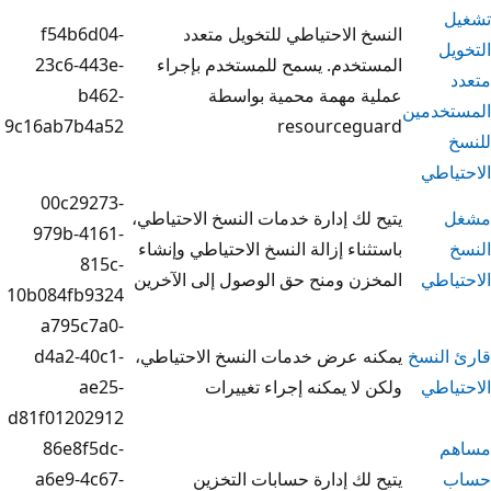
الاحتياطي للتخويل متعدد
f54b6d04-
دم. يسمح للمستخدم بإجراء
23c6-443e-
 مهمة محمية بواسطة
b462-
9c16ab7b4a52
resource
00c29273-
ك إدارة خدمات النسخ الاحتياطي،
979b-4161-
اء إزالة النسخ الاحتياطي وإنشاء
815c-
 ومنح حق الوصول إلى الآخرين
10b084fb9324
a795c7a0-
 عرض خدمات النسخ الاحتياطي،
d4a2-40c1-
ا يمكنه إجراء تغييرات
ae25-
d81f01202912
86e8f5dc-
ك إدارة حسابات التخزين
a6e9-4c67-