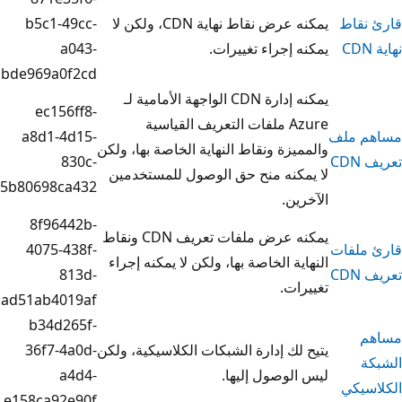
يمكنه عرض نقاط نهاية CDN، ولكن لا
b5c1-49cc-
إجراء تغييرات.
a043-
bde969a0f2cd
يمكنه إدارة CDN الواجهة الأمامية لـ
ec156ff8-
Azure ملفات التعريف القياسية
a8d1-4d15-
زة ونقاط النهاية الخاصة بها، ولكن
830c-
كنه منح حق الوصول للمستخدمين
5b80698ca432
ن.
8f96442b-
يمكنه عرض ملفات تعريف CDN ونقاط
4075-438f-
ة الخاصة بها، ولكن لا يمكنه إجراء
813d-
ت.
ad51ab4019af
b34d265f-
ك إدارة الشبكات الكلاسيكية، ولكن
36f7-4a0d-
وصول إليها.
a4d4-
e158ca92e90f