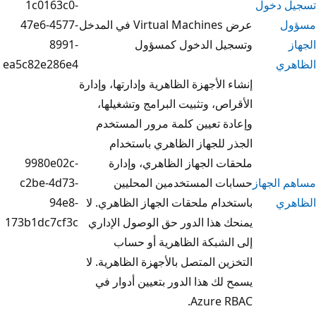
1c0163c0-
عرض Virtual Machines في المدخل
47e6-4577-
يل الدخول كمسؤول
8991-
ea5c82e286e4
 الأجهزة الظاهرية وإدارتها، وإدارة
اص، وتثبيت البرامج وتشغيلها،
ة تعيين كلمة مرور المستخدم
 للجهاز الظاهري باستخدام
ت الجهاز الظاهري، وإدارة
9980e02c-
ات المستخدمين المحليين
c2be-4d73-
دام ملحقات الجهاز الظاهري. لا
94e8-
 هذا الدور حق الوصول الإداري
173b1dc7cf3c
الشبكة الظاهرية أو حساب
ين المتصل بالأجهزة الظاهرية. لا
لك هذا الدور بتعيين أدوار في
Azure R