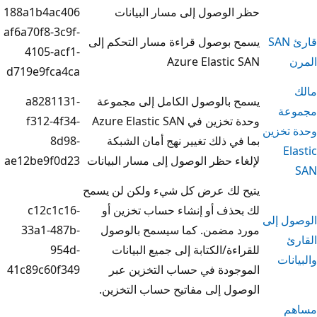
وصول إلى مسار البيانات
188a1b4ac406
af6a70f8-3c9f-
وصول قراءة مسار التحكم إلى
4105-acf1-
Azure Elasti
d719e9fca4ca
بالوصول الكامل إلى مجموعة
a8281131-
وحدة تخزين في Azure Elastic SAN
f312-4f34-
 ذلك تغيير نهج أمان الشبكة
8d98-
 حظر الوصول إلى مسار البيانات
ae12be9f0d23
لك عرض كل شيء ولكن لن يسمح
ف أو إنشاء حساب تخزين أو
c12c1c16-
مضمن. كما سيسمح بالوصول
33a1-487b-
ة/الكتابة إلى جميع البيانات
954d-
ودة في حساب التخزين عبر
41c89c60f349
 إلى مفاتيح حساب التخزين.