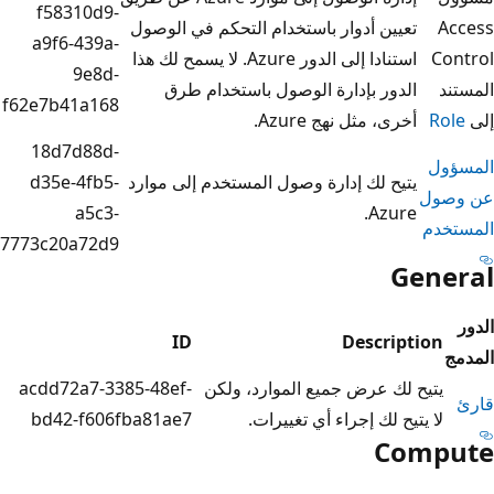
f58310d9-
دوار باستخدام التحكم في الوصول
a9f6-439a-
استنادا إلى الدور Azure. لا يسمح لك هذا
9e8d-
إدارة الوصول باستخدام طرق
f62e7b41a168
نهج Azure.
18d7d88d-
 إدارة وصول المستخدم إلى موارد
d35e-4fb5-
a5c3-
7773c20a72d9
ID
De
 جميع الموارد، ولكن
acdd72a7-3385-48ef-
جراء أي تغييرات.
bd42-f606fba81ae7