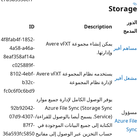
ID
Descri
4f8fab4f-1852-
يمكن إنشاء مجموعة Avere vFXT
4a58-a46a-
ا.
8eaf358af14a
c025889f-
يستخدمه نظام المجموعة Avere vFXT
8102-4ebf-
 نظام المجموعة
b32c-
fc0c6f0c6bd9
لوصول الكامل لإدارة جميع موارد
92b92042-
Azure File Sync (Storag
Service). يسمح أيضا بالوصول للقراءة/
07d9-4307-
ة إلى جميع البيانات الموجودة في
87f7-
لتخزين عبر الوصول إلى مفاتيح
36a593fc5850