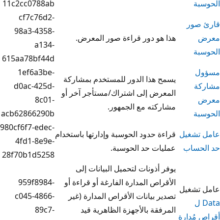
11c2cc0788ab
cf7c76d2-
98a3-4358-
هو دور قراءة صور المعرض.
a134-
615aa78bf44d
1ef6a3be-
 هذا الدور للمستخدم بمشاركة
d0ac-425d-
رض إلى اشتراك/مستأجر آخر أو
8c01-
كته مع الجمهور.
acb62866290b
980cf6f7-edec-
 حدود الحوسبة وإدارتها باستخدام
4fd1-8e9e-
ات حد الحوسبة.
28f70b1d5258
أذونات لتحميل البيانات إلى
اص المدارة الفارغة أو قراءة أو
959f8984-
 بيانات الأقراص المدارة (غير
c045-4866-
قة بالأجهزة الظاهرية قيد
89c7-