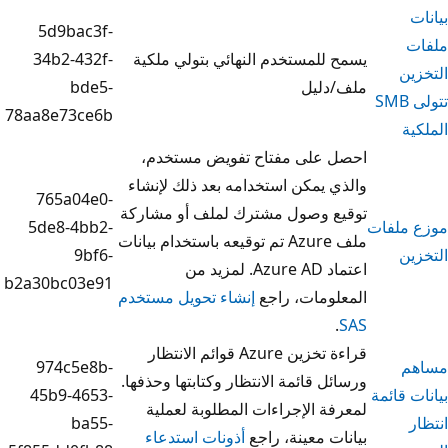
5d9bac3f-
لمستخدم النهائي بتولي ملكية
34b2-432f-
ليل
bde5-
78aa8e73ce6b
على مفتاح تفويض مستخدم،
يمكن استخدامه بعد ذلك لإنشاء
765a04e0-
 وصول مشترك لملف أو مشاركة
5de8-4bb2-
ملف Azure تم توقيعه باستخدام بيانات
9bf6-
اعتماد Azure AD. لمزيد من
b2a30bc03e91
مات، راجع
إنشاء تحويل مستخدم
قراءة تخزين Azure قوائم الانتظار
974c5e8b-
 قائمة الانتظار وكتابتها وحذفها.
45b9-4653-
 الإجراءات المطلوبة لعملية
ba55-
 معينة، راجع
أذونات استدعاء