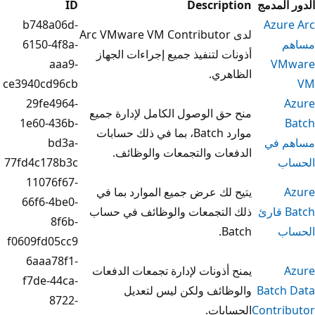
ID
Descrip
b748a06d-
لدى Arc VMware VM Contributor
6150-4f8a-
ت لتنفيذ جميع إجراءات الجهاز
aaa9-
هري.
ce3940cd96cb
29fe4964-
ق الوصول الكامل لإدارة جميع
1e60-436b-
موارد Batch، بما في ذلك حسابات
bd3a-
عات والتجمعات والوظائف.
77fd4c178b3c
11076f67-
لك عرض جميع الموارد بما في
66f6-4be0-
التجمعات والوظائف في حساب
8f6b-
B
f0609fd05cc9
6aaa78f1-
أذونات لإدارة تجمعات الدفعات
f7de-44ca-
ظائف ولكن ليس لتعديل
8722-
ابات.