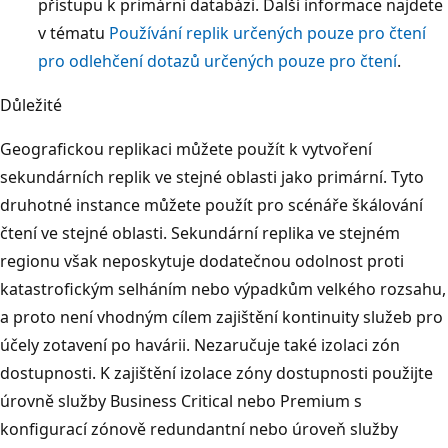
přístupu k primární databázi. Další informace najdete
v tématu
Používání replik určených pouze pro čtení
pro odlehčení dotazů určených pouze pro čtení
.
Důležité
Geografickou replikaci můžete použít k vytvoření
sekundárních replik ve stejné oblasti jako primární. Tyto
druhotné instance můžete použít pro scénáře škálování
čtení ve stejné oblasti. Sekundární replika ve stejném
regionu však neposkytuje dodatečnou odolnost proti
katastrofickým selháním nebo výpadkům velkého rozsahu,
a proto není vhodným cílem zajištění kontinuity služeb pro
účely zotavení po havárii. Nezaručuje také izolaci zón
dostupnosti. K zajištění izolace zóny dostupnosti použijte
úrovně služby Business Critical nebo Premium s
konfigurací zónově redundantní
nebo úroveň služby