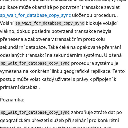
aplikace může okamžitě po potvrzení transakce zavolat
sp_wait_for_database_copy_sync
uloženou proceduru.
Volání
blokuje volající
sp_wait_for_database_copy_sync
vlákno, dokud poslední potvrzená transakce nebyla
přenesena a zakotvena v transakčním protokolu
sekundární databáze. Také čeká na opakované přehrání
odeslaných transakcí na sekundárním systému. Uložená
procedura systému je
sp_wait_for_database_copy_sync
vymezena na konkrétní linku geografické replikace. Tento
postup může volat každý uživatel s právy k připojení k
primární databázi.
Poznámka:
zabraňuje ztrátě dat po
sp_wait_for_database_copy_sync
geografickém převzetí služeb při selhání pro konkrétní