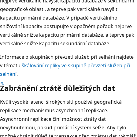
nejprve vertikálně navýšit kapacitu databáze v sekundární
geografické oblasti, a teprve pak vertikálně navýšit
kapacitu primární databáze. V případě vertikálního
snižování kapacity postupujte v opačném pořadí: nejprve
vertikálně snižte kapacitu primární databáze, a teprve pak
vertikálně snižte kapacitu sekundární databáze.
Informace o skupinách převzetí služeb při selhání najdete
v tématu
škálování repliky ve skupině převzetí služeb při
selhání
.
Zabránění ztrátě důležitých dat
Kvůli vysoké latenci širokých sítí používá geografická
replikace mechanismus asynchronní replikace.
Asynchronní replikace činí možnost ztráty dat
nevyhnutelnou, pokud primární systém selže. Aby bylo
možné chránit důležité transakce před ztrátou dat, vývojář