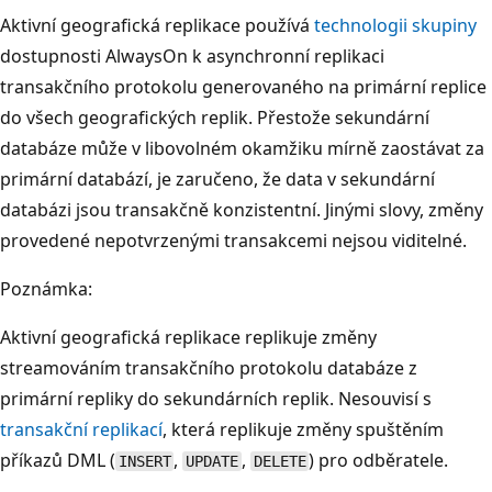
Aktivní geografická replikace používá
technologii skupiny
dostupnosti AlwaysOn k asynchronní replikaci
transakčního protokolu generovaného na primární replice
do všech geografických replik. Přestože sekundární
databáze může v libovolném okamžiku mírně zaostávat za
primární databází, je zaručeno, že data v sekundární
databázi jsou transakčně konzistentní. Jinými slovy, změny
provedené nepotvrzenými transakcemi nejsou viditelné.
Poznámka:
Aktivní geografická replikace replikuje změny
streamováním transakčního protokolu databáze z
primární repliky do sekundárních replik. Nesouvisí s
transakční replikací
, která replikuje změny spuštěním
příkazů DML (
,
,
) pro odběratele.
INSERT
UPDATE
DELETE