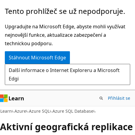
Přeskočit
Tento prohlížeč se už nepodporuje.
na
hlavní
Upgradujte na Microsoft Edge, abyste mohli využívat
obsah
nejnovější funkce, aktualizace zabezpečení a
technickou podporu.
Stáhnout Microsoft Edge
Další informace o Internet Exploreru a Microsoft
Edgi
Learn
Přihlásit se
Learn
Azure
Azure SQL
Azure SQL Database
Aktivní geografická replikace