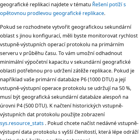
geografické replikaci najdete v tématu
Řešení potíží s
opětovnou prodlevou geografické replikace
.
Pokud se rozhodnete vytvořit geografickou sekundární
oblast s jinou konfigurací, měli byste monitorovat rychlost
vstupně-výstupních operací protokolu na primárním
serveru v průběhu času. To vám umožní odhadnout
minimální výpočetní kapacitu v sekundární geografické
oblasti potřebnou pro udržení zátěže replikace. Pokud je
například vaše primární databáze P6 (1000 DTU) a její
vstupně-výstupní operace protokolu se udržují na 50 %,
musí být geografická sekundární databáze alespoň na
úrovni P4 (500 DTU). K načtení historických vstupně-
výstupních dat protokolu použijte zobrazení
sys.resource_stats
. Pokud chcete načíst nedávné vstupně-
výstupní data protokolu s vyšší členitostí, která lépe odráží