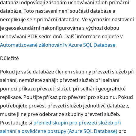
databázi odpovídají zásadám uchovávání záloh primární
databáze. Toto nastavení není součástí databáze a
nereplikuje se z primární databáze. Ve výchozím nastavení
je geosekundární nakonfigurována s výchozí dobou
uchovávání PITR sedm dnů. Další informace najdete v
Automatizované zálohování v Azure SQL Database
.
Důležité
Pokud je vaše databáze členem skupiny převzetí služeb při
selhání, nemůžete zahájit převzetí služeb při selhání
pomocí příkazu převzetí služeb při selhání geografické
replikace. Použijte příkaz pro převzetí pro skupinu. Pokud
potřebujete provést převzetí služeb jednotlivé databáze,
musíte ji nejprve odebrat ze skupiny převzetí služeb.
Prostudujte si
přehled skupin pro převzetí služeb při
selhání a osvědčené postupy (Azure SQL Database)
pro