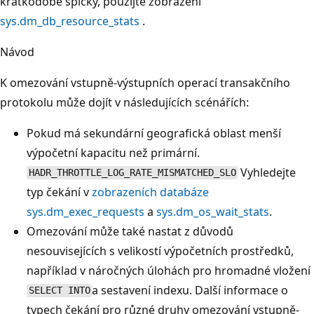
krátkodobé špičky, použijte zobrazení
sys.dm_db_resource_stats
.
Návod
K omezování vstupně-výstupních operací transakčního
protokolu může dojít v následujících scénářích:
Pokud má sekundární geografická oblast menší
výpočetní kapacitu než primární.
Vyhledejte
HADR_THROTTLE_LOG_RATE_MISMATCHED_SLO
typ čekání v
zobrazeních databáze
sys.dm_exec_requests
a
sys.dm_os_wait_stats
.
Omezování může také nastat z důvodů
nesouvisejících s velikostí výpočetních prostředků,
například v náročných úlohách pro hromadné vložení
a sestavení indexu. Další informace o
SELECT INTO
typech čekání pro různé druhy omezování vstupně-