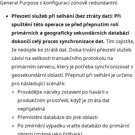
General Purpose s konfigurací zónově redundantní
.
Převzetí služeb při selhání (bez ztráty dat): Při
spuštění této operace se před přepnutím rolí
primárních a geograficky sekundárních databází
dokončí celý proces synchronizace dat.
Tím zajistíte,
že nedojde ke ztrátě dat. Doba trvání převzetí služeb
závisí na velikosti transakčního protokolu na
primárním serveru, který je potřeba synchronizovat s
geosekundární oblastí. Přepnutí při selhání je určeno
pro následující scénáře:
Provádějte nácviky zotavení po havárii v
produkčním prostředí, když je ztráta dat
nepřijatelná
Přemístění databáze do jiné oblasti
Po zmírnění výpadku vraťte databázi do primární
oblasti (známé jako failback).