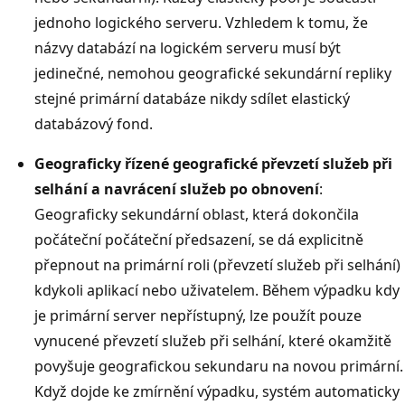
jednoho logického serveru. Vzhledem k tomu, že
názvy databází na logickém serveru musí být
jedinečné, nemohou geografické sekundární repliky
stejné primární databáze nikdy sdílet elastický
databázový fond.
Geograficky řízené geografické převzetí služeb při
selhání a navrácení služeb po obnovení
:
Geograficky sekundární oblast, která dokončila
počáteční počáteční předsazení, se dá explicitně
přepnout na primární roli (převzetí služeb při selhání)
kdykoli aplikací nebo uživatelem. Během výpadku kdy
je primární server nepřístupný, lze použít pouze
vynucené převzetí služeb při selhání, které okamžitě
povyšuje geografickou sekundaru na novou primární.
Když dojde ke zmírnění výpadku, systém automaticky