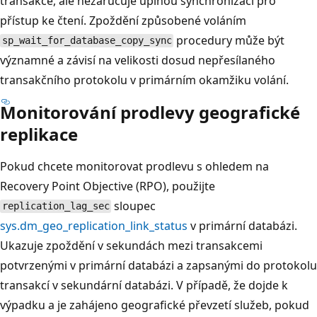
transakce, ale nezaručuje úplnou synchronizaci pro
přístup ke čtení. Zpoždění způsobené voláním
procedury může být
sp_wait_for_database_copy_sync
významné a závisí na velikosti dosud nepřesílaného
transakčního protokolu v primárním okamžiku volání.
Monitorování prodlevy geografické
replikace
Pokud chcete monitorovat prodlevu s ohledem na
Recovery Point Objective (RPO), použijte
sloupec
replication_lag_sec
sys.dm_geo_replication_link_status
v primární databázi.
Ukazuje zpoždění v sekundách mezi transakcemi
potvrzenými v primární databázi a zapsanými do protokolu
transakcí v sekundární databázi. V případě, že dojde k
výpadku a je zahájeno geografické převzetí služeb, pokud