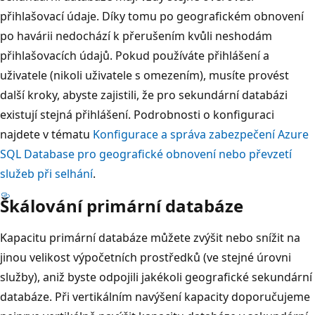
přihlašovací údaje. Díky tomu po geografickém obnovení
po havárii nedochází k přerušením kvůli neshodám
přihlašovacích údajů. Pokud používáte přihlášení a
uživatele (nikoli uživatele s omezením), musíte provést
další kroky, abyste zajistili, že pro sekundární databázi
existují stejná přihlášení. Podrobnosti o konfiguraci
najdete v tématu
Konfigurace a správa zabezpečení Azure
SQL Database pro geografické obnovení nebo převzetí
služeb při selhání
.
Škálování primární databáze
Kapacitu primární databáze můžete zvýšit nebo snížit na
jinou velikost výpočetních prostředků (ve stejné úrovni
služby), aniž byste odpojili jakékoli geografické sekundární
databáze. Při vertikálním navýšení kapacity doporučujeme