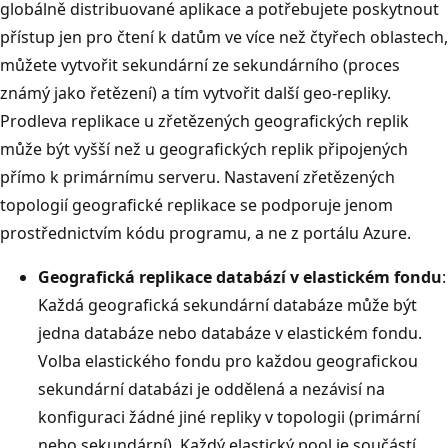
globálně distribuované aplikace a potřebujete poskytnout
přístup jen pro čtení k datům ve více než čtyřech oblastech,
můžete vytvořit sekundární ze sekundárního (proces
známý jako řetězení) a tím vytvořit další geo-repliky.
Prodleva replikace u zřetězených geografických replik
může být vyšší než u geografických replik připojených
přímo k primárnímu serveru. Nastavení zřetězených
topologií geografické replikace se podporuje jenom
prostřednictvím kódu programu, a ne z portálu Azure.
Geografická replikace databází v elastickém fondu
:
Každá geografická sekundární databáze může být
jedna databáze nebo databáze v elastickém fondu.
Volba elastického fondu pro každou geografickou
sekundární databázi je oddělená a nezávisí na
konfiguraci žádné jiné repliky v topologii (primární
nebo sekundární). Každý elastický pool je součástí