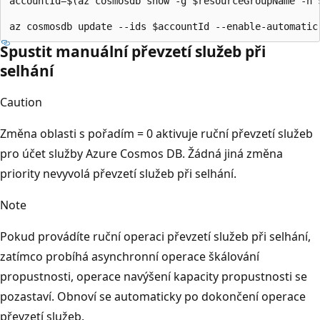
accountId=$(az cosmosdb show -g $resourceGroupName -n $
Spustit manuální převzetí služeb při
selhání
Caution
Změna oblasti s pořadím = 0 aktivuje ruční převzetí služeb
pro účet služby Azure Cosmos DB. Žádná jiná změna
priority nevyvolá převzetí služeb při selhání.
Note
Pokud provádíte ruční operaci převzetí služeb při selhání,
zatímco probíhá asynchronní operace škálování
propustnosti, operace navýšení kapacity propustnosti se
pozastaví. Obnoví se automaticky po dokončení operace
převzetí služeb.