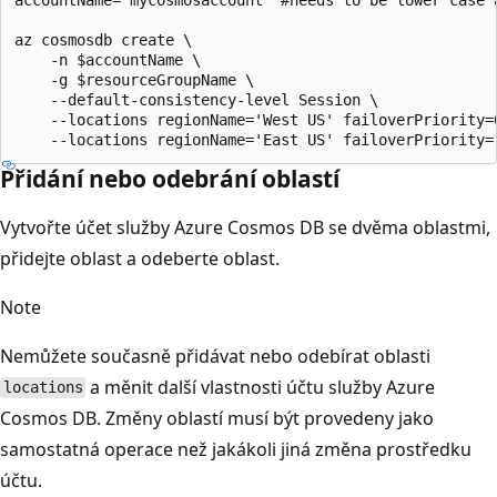
az cosmosdb create \

    -n $accountName \

    -g $resourceGroupName \

    --default-consistency-level Session \

    --locations regionName='West US' failoverPriority=0
Přidání nebo odebrání oblastí
Vytvořte účet služby Azure Cosmos DB se dvěma oblastmi,
přidejte oblast a odeberte oblast.
Note
Nemůžete současně přidávat nebo odebírat oblasti
a měnit další vlastnosti účtu služby Azure
locations
Cosmos DB. Změny oblastí musí být provedeny jako
samostatná operace než jakákoli jiná změna prostředku
účtu.