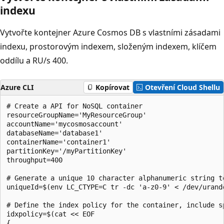
indexu
Vytvořte kontejner Azure Cosmos DB s vlastními zásadami
indexu, prostorovým indexem, složeným indexem, klíčem
oddílu a RU/s 400.
Azure CLI
Kopírovat
Otevření Cloud Shellu
# Create a API for NoSQL container

resourceGroupName='MyResourceGroup'

accountName='mycosmosaccount'

databaseName='database1'

containerName='container1'

partitionKey='/myPartitionKey'

throughput=400

# Generate a unique 10 character alphanumeric string to
uniqueId=$(env LC_CTYPE=C tr -dc 'a-z0-9' < /dev/urando
# Define the index policy for the container, include sp
idxpolicy=$(cat << EOF

{
