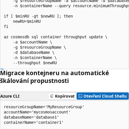
    -g $resourceGroupName -a $accountName -d $databaseN
    -n $containerName --query resource.minimumThroughpu
if [ $minRU -gt $newRU ]; then

    newRU=$minRU

fi

az cosmosdb sql container throughput update \

    -a $accountName \

    -g $resourceGroupName \

    -d $databaseName \

    -n $containerName \

Migrace kontejneru na automatické
škálování propustnosti
Azure CLI
Kopírovat
Otevření Cloud Shellu
resourceGroupName='MyResourceGroup'

accountName='mycosmosaccount'

databaseName='database1'

containerName='container1'
