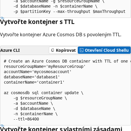
    -a $accountName -g $resourceGroupName \

    -d $databaseName -n $containerName \

Vytvořte kontejner s TTL
Vytvořte kontejner Azure Cosmos DB s povoleným TTL.
Azure CLI
Kopírovat
Otevření Cloud Shellu
# Create an Azure Cosmos DB container with TTL of one d
resourceGroupName='myResourceGroup'

accountName='mycosmosaccount'

databaseName='database1'

containerName='container1'

az cosmosdb sql container update \

    -g $resourceGroupName \

    -a $accountName \

    -d $databaseName \

    -n $containerName \

Vytvořte kontejner s vlastními zásadami