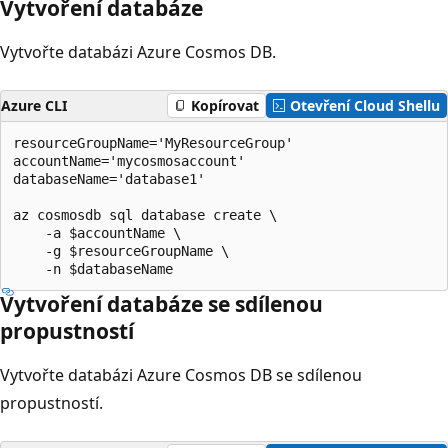
Vytvoření databáze
Vytvořte databázi Azure Cosmos DB.
Azure CLI
Kopírovat
Otevření Cloud Shellu
resourceGroupName='MyResourceGroup'

accountName='mycosmosaccount'

databaseName='database1'

az cosmosdb sql database create \

    -a $accountName \

    -g $resourceGroupName \

Vytvoření databáze se sdílenou
propustností
Vytvořte databázi Azure Cosmos DB se sdílenou
propustností.