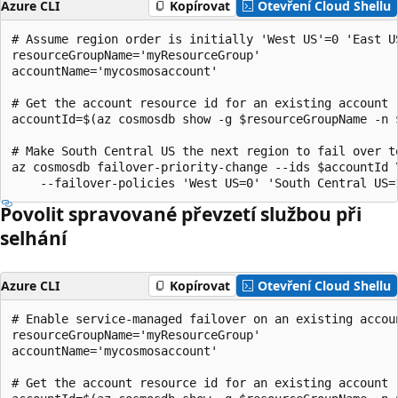
Azure CLI
Kopírovat
Otevření Cloud Shellu
# Assume region order is initially 'West US'=0 'East U
resourceGroupName='myResourceGroup'

accountName='mycosmosaccount'

# Get the account resource id for an existing account

accountId=$(az cosmosdb show -g $resourceGroupName -n $
# Make South Central US the next region to fail over to
az cosmosdb failover-priority-change --ids $accountId \
Povolit spravované převzetí službou při
selhání
Azure CLI
Kopírovat
Otevření Cloud Shellu
# Enable service-managed failover on an existing accoun
resourceGroupName='myResourceGroup'

accountName='mycosmosaccount'

# Get the account resource id for an existing account
