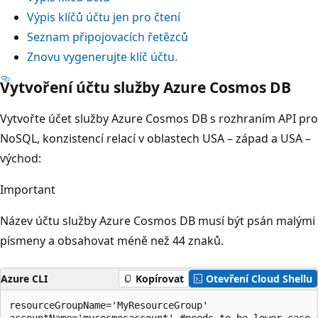
Výpis klíčů účtu jen pro čtení
Seznam připojovacích řetězců
Znovu vygenerujte klíč účtu.
Vytvoření účtu služby Azure Cosmos DB
Vytvořte účet služby Azure Cosmos DB s rozhraním API pro
NoSQL, konzistencí relací v oblastech USA – západ a USA –
východ:
Important
Název účtu služby Azure Cosmos DB musí být psán malými
písmeny a obsahovat méně než 44 znaků.
Azure CLI
Kopírovat
Otevření Cloud Shellu
resourceGroupName='MyResourceGroup'

accountName='mycosmosaccount' #needs to be lower case a