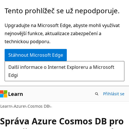
Přeskočit
Tento prohlížeč se už nepodporuje.
na
hlavní
Upgradujte na Microsoft Edge, abyste mohli využívat
obsah
nejnovější funkce, aktualizace zabezpečení a
technickou podporu.
Stáhnout Microsoft Edge
Další informace o Internet Exploreru a Microsoft
Edgi
Learn
Přihlásit se
Learn
Azure
Cosmos DB
Správa Azure Cosmos DB pro