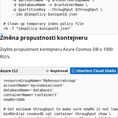
    -d $databaseName -n $containerName \

    -p $partitionKey --throughput $throughput \

    --idx @idxpolicy-$uniqueId.json

# Clean up temporary index policy file

Změna propustnosti kontejneru
Zvyšte propustnost kontejneru Azure Cosmos DB o 1000
RU/s.
Azure CLI
Kopírovat
Otevření Cloud Shellu
resourceGroupName='MyResourceGroup'

accountName='mycosmosaccount'

databaseName='database1'

containerName='container1'

newRU=1000

# Get minimum throughput to make sure newRU is not lowe
minRU=$(az cosmosdb sql container throughput show \
