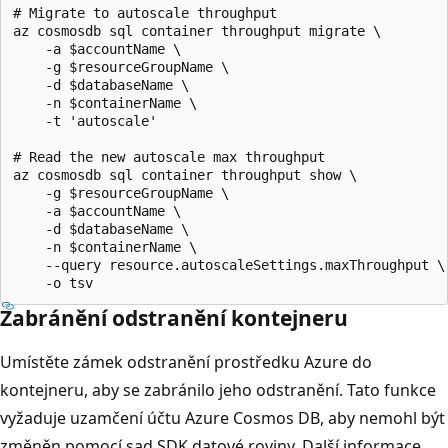
# Migrate to autoscale throughput

az cosmosdb sql container throughput migrate \

    -a $accountName \

    -g $resourceGroupName \

    -d $databaseName \

    -n $containerName \

    -t 'autoscale'

# Read the new autoscale max throughput

az cosmosdb sql container throughput show \

    -g $resourceGroupName \

    -a $accountName \

    -d $databaseName \

    -n $containerName \

    --query resource.autoscaleSettings.maxThroughput \

Zabránění odstranění kontejneru
Umístěte zámek odstranění prostředku Azure do
kontejneru, aby se zabránilo jeho odstranění. Tato funkce
vyžaduje uzamčení účtu Azure Cosmos DB, aby nemohl být
změněn pomocí sad SDK datové roviny. Další informace