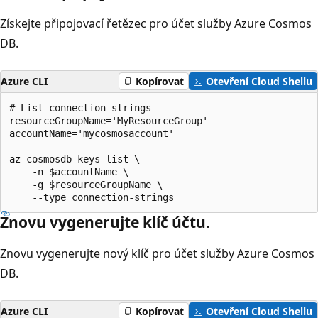
Získejte připojovací řetězec pro účet služby Azure Cosmos
DB.
Azure CLI
Kopírovat
Otevření Cloud Shellu
# List connection strings

resourceGroupName='MyResourceGroup'

accountName='mycosmosaccount'

az cosmosdb keys list \

    -n $accountName \

    -g $resourceGroupName \

Znovu vygenerujte klíč účtu.
Znovu vygenerujte nový klíč pro účet služby Azure Cosmos
DB.
Azure CLI
Kopírovat
Otevření Cloud Shellu