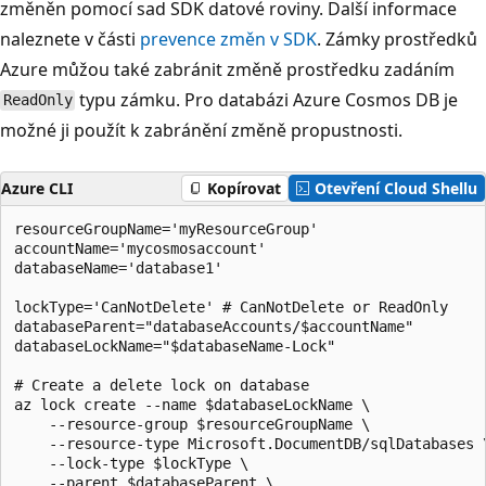
změněn pomocí sad SDK datové roviny. Další informace
naleznete v části
prevence změn v SDK
. Zámky prostředků
Azure můžou také zabránit změně prostředku zadáním
typu zámku. Pro databázi Azure Cosmos DB je
ReadOnly
možné ji použít k zabránění změně propustnosti.
Azure CLI
Kopírovat
Otevření Cloud Shellu
resourceGroupName='myResourceGroup'

accountName='mycosmosaccount'

databaseName='database1'

lockType='CanNotDelete' # CanNotDelete or ReadOnly

databaseParent="databaseAccounts/$accountName"

databaseLockName="$databaseName-Lock"

# Create a delete lock on database

az lock create --name $databaseLockName \

    --resource-group $resourceGroupName \

    --resource-type Microsoft.DocumentDB/sqlDatabases \
    --lock-type $lockType \

    --parent $databaseParent \
