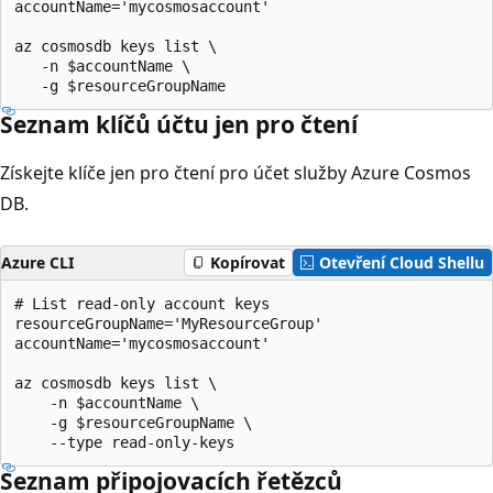
accountName='mycosmosaccount'

az cosmosdb keys list \

   -n $accountName \

Seznam klíčů účtu jen pro čtení
Získejte klíče jen pro čtení pro účet služby Azure Cosmos
DB.
Azure CLI
Kopírovat
Otevření Cloud Shellu
# List read-only account keys

resourceGroupName='MyResourceGroup'

accountName='mycosmosaccount'

az cosmosdb keys list \

    -n $accountName \

    -g $resourceGroupName \

Seznam připojovacích řetězců