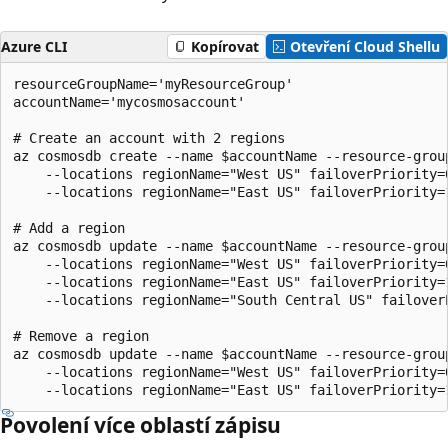
Azure CLI
Kopírovat
Otevření Cloud Shellu
resourceGroupName='myResourceGroup'

accountName='mycosmosaccount'

# Create an account with 2 regions

az cosmosdb create --name $accountName --resource-group
    --locations regionName="West US" failoverPriority=0
    --locations regionName="East US" failoverPriority=1
# Add a region

az cosmosdb update --name $accountName --resource-group
    --locations regionName="West US" failoverPriority=0
    --locations regionName="East US" failoverPriority=1
    --locations regionName="South Central US" failoverP
# Remove a region

az cosmosdb update --name $accountName --resource-group
    --locations regionName="West US" failoverPriority=0
Povolení více oblastí zápisu