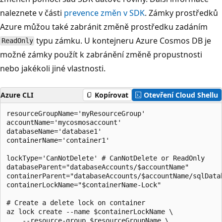
naleznete v části
prevence změn v SDK
. Zámky prostředků
Azure můžou také zabránit změně prostředku zadáním
typu zámku. U kontejneru Azure Cosmos DB je
ReadOnly
možné zámky použít k zabránění změně propustnosti
nebo jakékoli jiné vlastnosti.
Azure CLI
Kopírovat
Otevření Cloud Shellu
resourceGroupName='myResourceGroup'

accountName='mycosmosaccount'

databaseName='database1'

containerName='container1'

lockType='CanNotDelete' # CanNotDelete or ReadOnly

databaseParent="databaseAccounts/$accountName"

containerParent="databaseAccounts/$accountName/sqlDatab
containerLockName="$containerName-Lock"

# Create a delete lock on container

az lock create --name $containerLockName \

    --resource-group $resourceGroupName \
