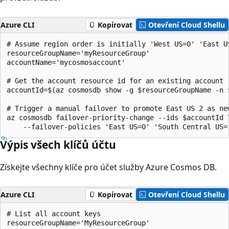
Azure CLI
Kopírovat
Otevření Cloud Shellu
# Assume region order is initially 'West US=0' 'East U
resourceGroupName='myResourceGroup'

accountName='mycosmosaccount'

# Get the account resource id for an existing account

accountId=$(az cosmosdb show -g $resourceGroupName -n $
# Trigger a manual failover to promote East US 2 as new
az cosmosdb failover-priority-change --ids $accountId \
Výpis všech klíčů účtu
Získejte všechny klíče pro účet služby Azure Cosmos DB.
Azure CLI
Kopírovat
Otevření Cloud Shellu
# List all account keys

resourceGroupName='MyResourceGroup'
