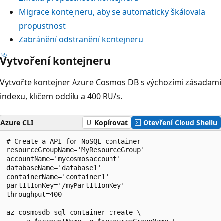
Migrace kontejneru, aby se automaticky škálovala
propustnost
Zabránění odstranění kontejneru
Vytvoření kontejneru
Vytvořte kontejner Azure Cosmos DB s výchozími zásadami
indexu, klíčem oddílu a 400 RU/s.
Azure CLI
Kopírovat
Otevření Cloud Shellu
# Create a API for NoSQL container

resourceGroupName='MyResourceGroup'

accountName='mycosmosaccount'

databaseName='database1'

containerName='container1'

partitionKey='/myPartitionKey'

throughput=400

az cosmosdb sql container create \

    -a $accountName -g $resourceGroupName \
