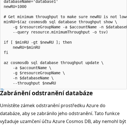
databaseName='database1'

newRU=1000

# Get minimum throughput to make sure newRU is not lowe
minRU=$(az cosmosdb sql database throughput show \

    -g $resourceGroupName -a $accountName -n $databaseN
    --query resource.minimumThroughput -o tsv)

if [ $minRU -gt $newRU ]; then

    newRU=$minRU

fi

az cosmosdb sql database throughput update \

    -a $accountName \

    -g $resourceGroupName \

    -n $databaseName \

Zabránění odstranění databáze
Umístěte zámek odstranění prostředku Azure do
databáze, aby se zabránilo jeho odstranění. Tato funkce
vyžaduje uzamčení účtu Azure Cosmos DB, aby nemohl být