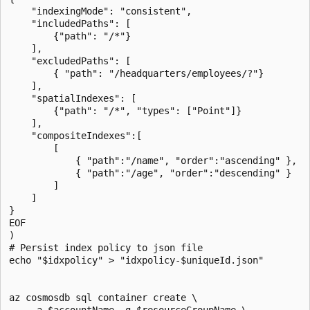
    "indexingMode": "consistent",

    "includedPaths": [

        {"path": "/*"}

    ],

    "excludedPaths": [

        { "path": "/headquarters/employees/?"}

    ],

    "spatialIndexes": [

        {"path": "/*", "types": ["Point"]}

    ],

    "compositeIndexes":[

        [

            { "path":"/name", "order":"ascending" },

            { "path":"/age", "order":"descending" }

        ]

    ]

}

EOF

)

# Persist index policy to json file

echo "$idxpolicy" > "idxpolicy-$uniqueId.json"

az cosmosdb sql container create \

    -a $accountName -g $resourceGroupName \
