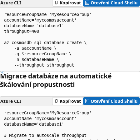
Azure CLI
Kopírovat
Otevření Cloud Shellu
resourceGroupName='MyResourceGroup'

accountName='mycosmosaccount'

databaseName='database1'

throughput=400

az cosmosdb sql database create \

    -a $accountName \

    -g $resourceGroupName \

    -n $databaseName \

Migrace databáze na automatické
škálování propustnosti
Azure CLI
Kopírovat
Otevření Cloud Shellu
resourceGroupName='MyResourceGroup'

accountName='mycosmosaccount'

databaseName='database1'

# Migrate to autoscale throughput
