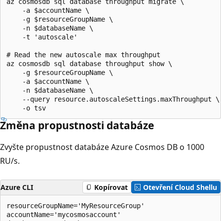
az cosmosdb sql database throughput migrate \

    -a $accountName \

    -g $resourceGroupName \

    -n $databaseName \

    -t 'autoscale'

# Read the new autoscale max throughput

az cosmosdb sql database throughput show \

    -g $resourceGroupName \

    -a $accountName \

    -n $databaseName \

    --query resource.autoscaleSettings.maxThroughput \

Změna propustnosti databáze
Zvyšte propustnost databáze Azure Cosmos DB o 1000
RU/s.
Azure CLI
Kopírovat
Otevření Cloud Shellu
resourceGroupName='MyResourceGroup'

accountName='mycosmosaccount'
