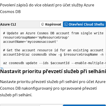
Povolení zápisů do více oblastí pro účet služby Azure
Cosmos DB
Azure CLI
Kopírovat
Otevření Cloud Shellu
# Update an Azure Cosmos DB account from single write r
resourceGroupName='myResourceGroup'

accountName='mycosmosaccount'

# Get the account resource id for an existing account

accountId=$(az cosmosdb show -g $resourceGroupName -n $
Nastavit prioritu převzetí služeb při selhání
Nastavte prioritu převzetí služeb při selhání pro účet Azure
Cosmos DB nakonfigurovaný pro spravované převzetí
služeb při selhání.