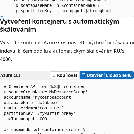
    -d $databaseName -n $containerName \

Vytvoření kontejneru s automatickým
škálováním
Vytvořte kontejner Azure Cosmos DB s výchozími zásadami
indexu, klíčem oddílu a automatickým škálováním RU/s
4000.
Azure CLI
Kopírovat
Otevření Cloud Shellu
# Create a API for NoSQL container

resourceGroupName='MyResourceGroup'

accountName='mycosmosaccount'

databaseName='database1'

containerName='container1'

partitionKey='/myPartitionKey'

maxThroughput=4000

az cosmosdb sql container create \
