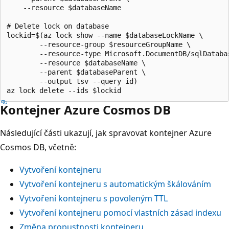
    --resource $databaseName

# Delete lock on database

lockid=$(az lock show --name $databaseLockName \

        --resource-group $resourceGroupName \

        --resource-type Microsoft.DocumentDB/sqlDatabas
        --resource $databaseName \

        --parent $databaseParent \

        --output tsv --query id)

Kontejner Azure Cosmos DB
Následující části ukazují, jak spravovat kontejner Azure
Cosmos DB, včetně:
Vytvoření kontejneru
Vytvoření kontejneru s automatickým škálováním
Vytvoření kontejneru s povoleným TTL
Vytvoření kontejneru pomocí vlastních zásad indexu
Změna propustnosti kontejneru