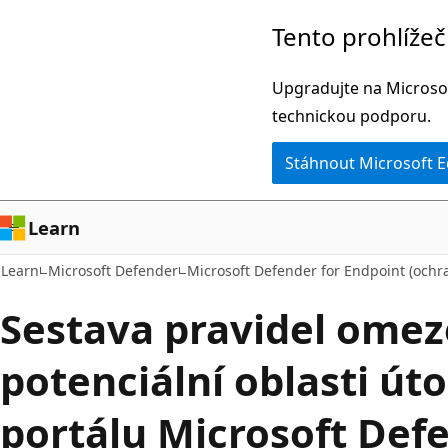
Přeskočit
Tento prohlíže
na
hlavní
Upgradujte na Microsof
obsah
technickou podporu.
Stáhnout Microsoft 
Learn
Learn
Microsoft Defender
Microsoft Defender for Endpoint (och
Sestava pravidel omez
potenciální oblasti út
portálu Microsoft Def