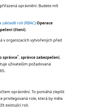
 přiřazená oprávnění. Budete mít
základě rolí (RBAC):
Operace
pečení (čtení)
.
á v organizacích vytvořených před
*
o správce
,
správce zabezpečení
,
tuje uživatelům požadovaná
65.
očtem oprávnění. To pomáhá zlepšit
e privilegovaná role, která by měla
existující roli.