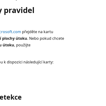
 pravidel
icrosoft.com
přejděte na kartu
í plochy útoku
. Nebo pokud chcete
ru útoku
, použijte
u k dispozici následující karty:
Detekce