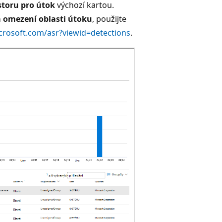
storu pro útok
výchozí kartou.
a omezení oblasti útoku
, použijte
icrosoft.com/asr?viewid=detections
.