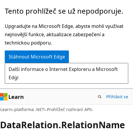
Přeskočit
Přeskočit
Tento prohlížeč se už nepodporuje.
na
na
hlavní
navigaci
Upgradujte na Microsoft Edge, abyste mohli využívat
obsah
na
nejnovější funkce, aktualizace zabezpečení a
stránce
technickou podporu.
Stáhnout Microsoft Edge
Další informace o Internet Exploreru a Microsoft
Edgi
Learn
Přihlásit se
C#
Learn
platforma .NET
Prohlížeč rozhraní API
Data
Relation.
Relation
Name