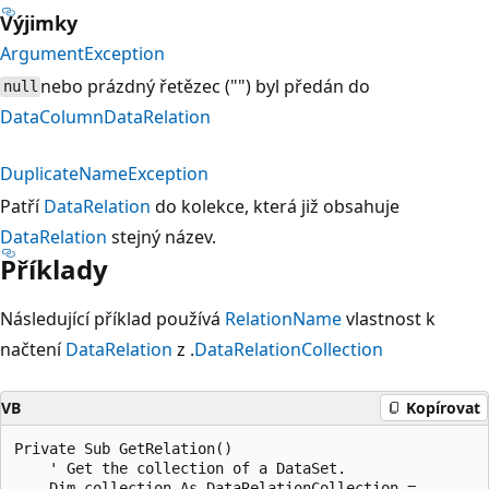
Výjimky
ArgumentException
nebo prázdný řetězec ("") byl předán do
null
DataColumn
DataRelation
DuplicateNameException
Patří
DataRelation
do kolekce, která již obsahuje
DataRelation
stejný název.
Příklady
Následující příklad používá
RelationName
vlastnost k
načtení
DataRelation
z .
DataRelationCollection
VB
Kopírovat
Private Sub GetRelation()

    ' Get the collection of a DataSet.

    Dim collection As DataRelationCollection = _
