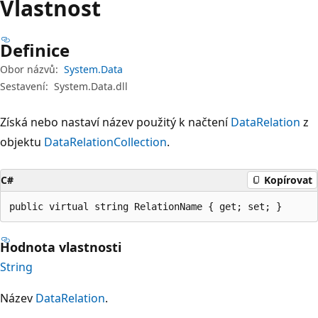
Vlastnost
Definice
Obor názvů:
System.Data
Sestavení:
System.Data.dll
Získá nebo nastaví název použitý k načtení
DataRelation
z
objektu
DataRelationCollection
.
C#
Kopírovat
public virtual string RelationName { get; set; }
Hodnota vlastnosti
String
Název
DataRelation
.