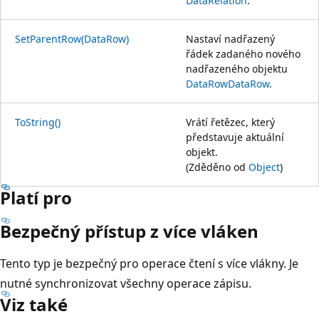
DataRelation
.
SetParentRow(DataRow)
Nastaví nadřazený
řádek zadaného nového
nadřazeného objektu
DataRow
DataRow
.
ToString()
Vrátí řetězec, který
představuje aktuální
objekt.
(Zděděno od
Object
)
Platí pro
Bezpečný přístup z více vláken
Tento typ je bezpečný pro operace čtení s více vlákny. Je
nutné synchronizovat všechny operace zápisu.
Viz také