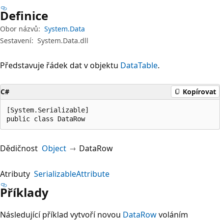
Definice
Obor názvů:
System.Data
Sestavení:
System.Data.dll
Představuje řádek dat v objektu
DataTable
.
C#
Kopírovat
[System.Serializable]

public class DataRow
Dědičnost
Object
DataRow
Atributy
SerializableAttribute
Příklady
Následující příklad vytvoří novou
DataRow
voláním