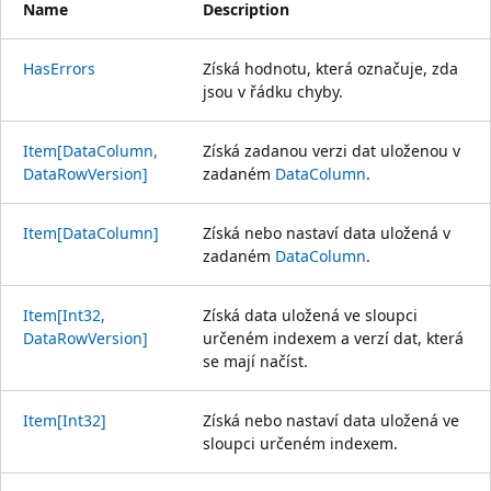
Name
Description
HasErrors
Získá hodnotu, která označuje, zda
jsou v řádku chyby.
Item[DataColumn,
Získá zadanou verzi dat uloženou v
DataRowVersion]
zadaném
DataColumn
.
Item[DataColumn]
Získá nebo nastaví data uložená v
zadaném
DataColumn
.
Item[Int32,
Získá data uložená ve sloupci
DataRowVersion]
určeném indexem a verzí dat, která
se mají načíst.
Item[Int32]
Získá nebo nastaví data uložená ve
sloupci určeném indexem.