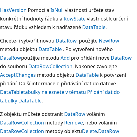
HasVersion
Pomocí a
IsNull
vlastností určete stav
konkrétní hodnoty řádku a
RowState
vlastnost k určení
stavu řádku vzhledem k nadřazené
DataTable
.
Chcete-li vytvořit novou
DataRow
, použijte
NewRow
metodu objektu
DataTable
. Po vytvoření nového
DataRow
použijte metodu
Add
pro přidání nové
DataRow
do souboru
DataRowCollection
. Nakonec zavolejte
AcceptChanges
metodu objektu
DataTable
k potvrzení
přidání. Další informace o přidávání dat do datové
DataTable
tabulky naleznete v tématu Přidání dat do
tabulky DataTable
.
Z objektu můžete odstranit
DataRow
voláním
DataRowCollection
metody
Remove
, nebo voláním
DataRowCollection
metody objektu
Delete
.
DataRow