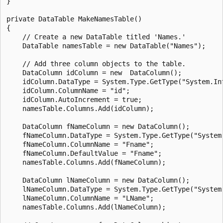
}

private DataTable MakeNamesTable()

{

    // Create a new DataTable titled 'Names.'

    DataTable namesTable = new DataTable("Names");

    // Add three column objects to the table.

    DataColumn idColumn = new  DataColumn();

    idColumn.DataType = System.Type.GetType("System.Int
    idColumn.ColumnName = "id";

    idColumn.AutoIncrement = true;

    namesTable.Columns.Add(idColumn);

    DataColumn fNameColumn = new DataColumn();

    fNameColumn.DataType = System.Type.GetType("System.
    fNameColumn.ColumnName = "Fname";

    fNameColumn.DefaultValue = "Fname";

    namesTable.Columns.Add(fNameColumn);

    DataColumn lNameColumn = new DataColumn();

    lNameColumn.DataType = System.Type.GetType("System.
    lNameColumn.ColumnName = "LName";

    namesTable.Columns.Add(lNameColumn);
