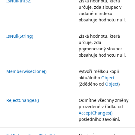
IsNull(Int32)
Získá hodnotu, která
určuje, zda sloupec v
zadaném indexu
obsahuje hodnotu null.
IsNull(String)
Získá hodnotu, která
určuje, zda
pojmenovaný sloupec
obsahuje hodnotu null.
MemberwiseClone()
Vytvoří mělkou kopii
aktuálního
Object
.
(Zděděno od
Object
)
RejectChanges()
Odmítne všechny změny
provedené v řádku od
AcceptChanges()
posledního zavolání.