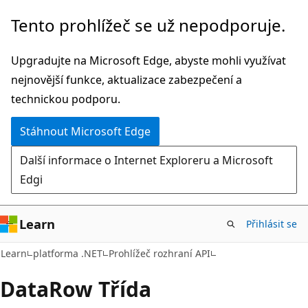
Přeskočit
Přeskočit
Tento prohlížeč se už nepodporuje.
na
na
hlavní
navigaci
Upgradujte na Microsoft Edge, abyste mohli využívat
obsah
na
nejnovější funkce, aktualizace zabezpečení a
stránce
technickou podporu.
Stáhnout Microsoft Edge
Další informace o Internet Exploreru a Microsoft
Edgi
Learn
Přihlásit se
C#
Learn
platforma .NET
Prohlížeč rozhraní API
Data
Row Třída