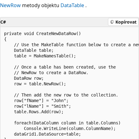
NewRow
metody objektu
DataTable
.
C#
Kopírovat
private void CreateNewDataRow()

{

    // Use the MakeTable function below to create a new
    DataTable table;

    table = MakeNamesTable();

    // Once a table has been created, use the

    // NewRow to create a DataRow.

    DataRow row;

    row = table.NewRow();

    // Then add the new row to the collection.

    row["fName"] = "John";

    row["lName"] = "Smith";

    table.Rows.Add(row);

    foreach(DataColumn column in table.Columns)

        Console.WriteLine(column.ColumnName);

    dataGrid1.DataSource=table;
