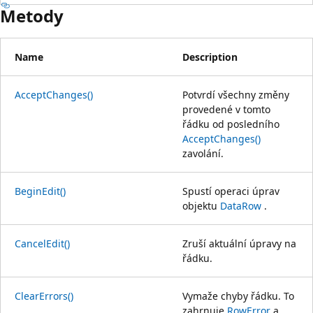
Metody
Name
Description
AcceptChanges()
Potvrdí všechny změny
provedené v tomto
řádku od posledního
AcceptChanges()
zavolání.
BeginEdit()
Spustí operaci úprav
objektu
DataRow
.
CancelEdit()
Zruší aktuální úpravy na
řádku.
ClearErrors()
Vymaže chyby řádku. To
zahrnuje
RowError
a