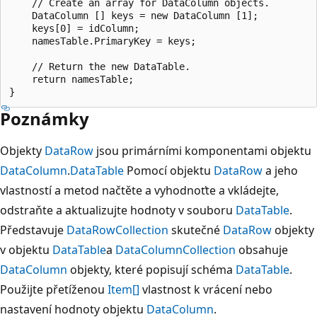
    // Create an array for DataColumn objects.

    DataColumn [] keys = new DataColumn [1];

    keys[0] = idColumn;

    namesTable.PrimaryKey = keys;

    // Return the new DataTable.

    return namesTable;

Poznámky
Objekty
DataRow
jsou primárními komponentami objektu
DataColumn
.
DataTable
Pomocí objektu
DataRow
a jeho
vlastností a metod načtěte a vyhodnoťte a vkládejte,
odstraňte a aktualizujte hodnoty v souboru
DataTable
.
Představuje
DataRowCollection
skutečné
DataRow
objekty
v objektu
DataTable
a
DataColumnCollection
obsahuje
DataColumn
objekty, které popisují schéma
DataTable
.
Použijte přetíženou
Item[]
vlastnost k vrácení nebo
nastavení hodnoty objektu
DataColumn
.