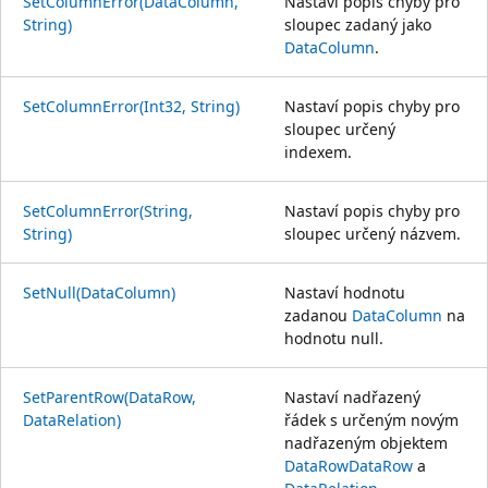
SetColumnError(DataColumn,
Nastaví popis chyby pro
String)
sloupec zadaný jako
DataColumn
.
SetColumnError(Int32, String)
Nastaví popis chyby pro
sloupec určený
indexem.
SetColumnError(String,
Nastaví popis chyby pro
String)
sloupec určený názvem.
SetNull(DataColumn)
Nastaví hodnotu
zadanou
DataColumn
na
hodnotu null.
SetParentRow(DataRow,
Nastaví nadřazený
DataRelation)
řádek s určeným novým
nadřazeným objektem
DataRow
DataRow
a