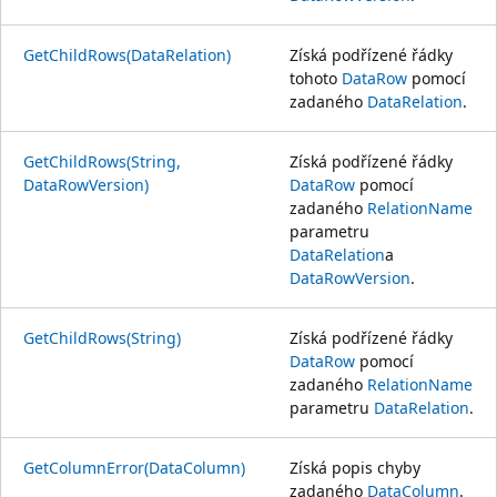
GetChildRows(DataRelation)
Získá podřízené řádky
tohoto
DataRow
pomocí
zadaného
DataRelation
.
GetChildRows(String,
Získá podřízené řádky
DataRowVersion)
DataRow
pomocí
zadaného
RelationName
parametru
DataRelation
a
DataRowVersion
.
GetChildRows(String)
Získá podřízené řádky
DataRow
pomocí
zadaného
RelationName
parametru
DataRelation
.
GetColumnError(DataColumn)
Získá popis chyby
zadaného
DataColumn
.