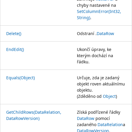
chyby nastavené na
SetColumnError(Int32,
String)
.
Delete()
Odstraní .
DataRow
EndEdit()
Ukončí úpravy, ke
kterým dochází na
řádku.
Equals(Object)
Určuje, zda je zadaný
objekt roven aktuálnímu
objektu.
(Zděděno od
Object
)
GetChildRows(DataRelation,
Získá podřízené řádky
DataRowVersion)
DataRow
pomocí
zadaného
DataRelation
a
DataRowVersion
.