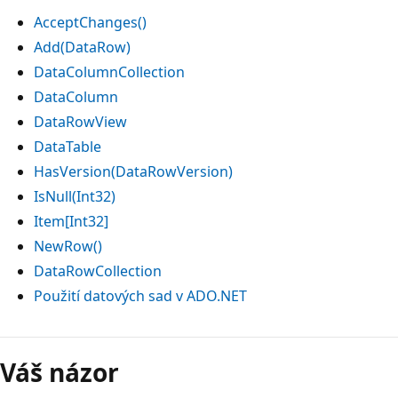
AcceptChanges()
Add(DataRow)
DataColumnCollection
DataColumn
DataRowView
DataTable
HasVersion(DataRowVersion)
IsNull(Int32)
Item[Int32]
NewRow()
DataRowCollection
Použití datových sad v ADO.NET
Váš názor