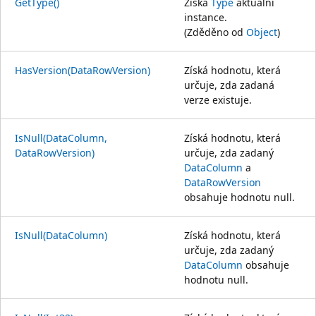
GetType()
Získá
Type
aktuální
instance.
(Zděděno od
Object
)
HasVersion(DataRowVersion)
Získá hodnotu, která
určuje, zda zadaná
verze existuje.
IsNull(DataColumn,
Získá hodnotu, která
DataRowVersion)
určuje, zda zadaný
DataColumn
a
DataRowVersion
obsahuje hodnotu null.
IsNull(DataColumn)
Získá hodnotu, která
určuje, zda zadaný
DataColumn
obsahuje
hodnotu null.