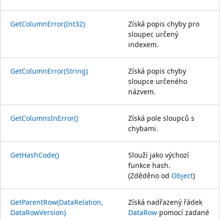
GetColumnError(Int32)
Získá popis chyby pro
sloupec určený
indexem.
GetColumnError(String)
Získá popis chyby
sloupce určeného
názvem.
GetColumnsInError()
Získá pole sloupců s
chybami.
GetHashCode()
Slouží jako výchozí
funkce hash.
(Zděděno od
Object
)
GetParentRow(DataRelation,
Získá nadřazený řádek
DataRowVersion)
DataRow
pomocí zadané