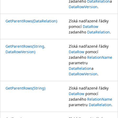
zadaného
DataRelation
a
DataRowVersion
.
GetParentRows(DataRelation)
Získá nadřazené řádky
pomocí
DataRow
zadaného
DataRelation
.
GetParentRows(String,
Získá nadřazené řádky
DataRowVersion)
DataRow
pomocí
zadaného
RelationName
parametru
DataRelation
a
DataRowVersion
.
GetParentRows(String)
Získá nadřazené řádky
DataRow
pomocí
zadaného
RelationName
parametru
DataRelation
.