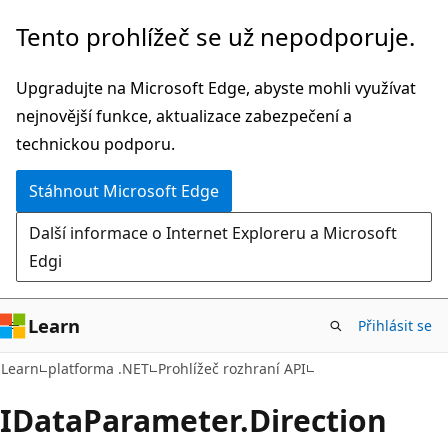
Přeskočit
Přeskočit
Tento prohlížeč se už nepodporuje.
na
na
hlavní
navigaci
Upgradujte na Microsoft Edge, abyste mohli využívat
obsah
na
nejnovější funkce, aktualizace zabezpečení a
stránce
technickou podporu.
Stáhnout Microsoft Edge
Další informace o Internet Exploreru a Microsoft
Edgi
Learn
Přihlásit se
C#
Learn
platforma .NET
Prohlížeč rozhraní API
IData
Parameter.
Direction