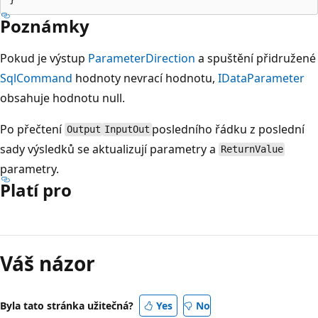
Poznámky
Pokud je výstup
ParameterDirection
a spuštění přidružené
SqlCommand
hodnoty nevrací hodnotu,
IDataParameter
obsahuje hodnotu null.
Po přečtení
posledního řádku z poslední
Output
InputOut
sady výsledků se aktualizují parametry a
ReturnValue
parametry.
Platí pro
Režim
čtení
Váš názor
zakázán
Byla tato stránka užitečná?
Yes
No