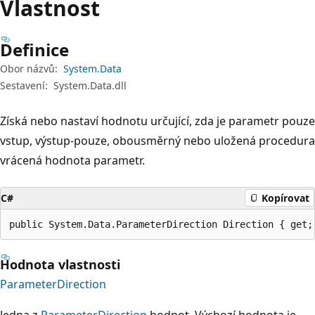
Vlastnost
Definice
Obor názvů:
System.Data
Sestavení:
System.Data.dll
Získá nebo nastaví hodnotu určující, zda je parametr pouze
vstup, výstup-pouze, obousměrný nebo uložená procedura
vrácená hodnota parametr.
C#
Kopírovat
public System.Data.ParameterDirection Direction { get;
Hodnota vlastnosti
ParameterDirection
Jedna z
ParameterDirection
hodnot. Výchozí hodnota je