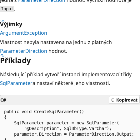
.
Input
Výjimky
ArgumentException
Vlastnost nebyla nastavena na jednu z platných
ParameterDirection
hodnot.
Příklady
Následující příklad vytvoří instanci implementovací třídy
SqlParameter
a nastaví některé jeho vlastnosti.
C#
Kopírovat
public void CreateSqlParameter()

{

    SqlParameter parameter = new SqlParameter(

        "@Description", SqlDbType.VarChar);

    parameter.Direction = ParameterDirection.Output;
