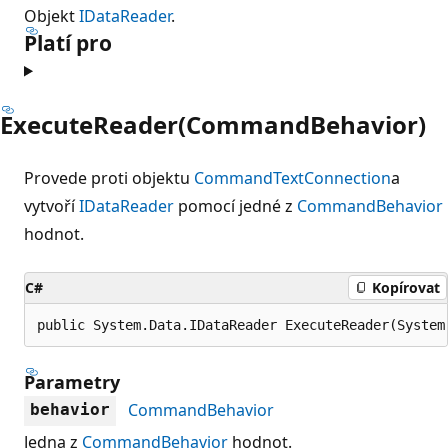
Objekt
IDataReader
.
Platí pro
ExecuteReader(CommandBehavior)
Provede proti objektu
CommandText
Connection
a
vytvoří
IDataReader
pomocí jedné z
CommandBehavior
hodnot.
C#
Kopírovat
public System.Data.IDataReader ExecuteReader(System
Parametry
CommandBehavior
behavior
Jedna z
CommandBehavior
hodnot.