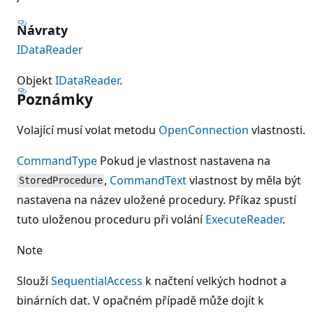
Návraty
IDataReader
Objekt
IDataReader
.
Poznámky
Volající musí volat metodu
Open
Connection
vlastnosti.
CommandType
Pokud je vlastnost nastavena na
,
CommandText
vlastnost by měla být
StoredProcedure
nastavena na název uložené procedury. Příkaz spustí
tuto uloženou proceduru při volání
ExecuteReader
.
Note
Slouží
SequentialAccess
k načtení velkých hodnot a
binárních dat. V opačném případě může dojít k