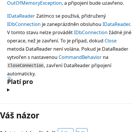
OutOfMemoryException
, a připojení bude uzavřeno.
IDataReader
Zatímco se používá, přidružený
IDbConnection
je zaneprázdněn obsluhou
IDataReader
.
V tomto stavu nelze provádět
IDbConnection
žádné jiné
operace, než je zavření. To je případ, dokud
Close
metoda DataReader není volána. Pokud je DataReader
vytvořen s nastavenou
CommandBehavior
na
, zavření DataReader připojení
CloseConnection
automaticky.
Platí pro
Režim
čtení
Váš názor
zakázán