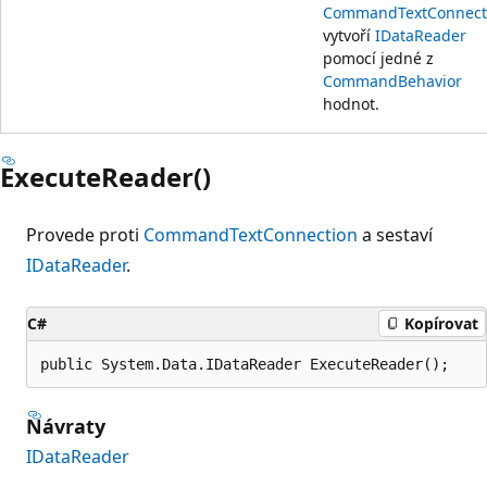
CommandText
Connect
vytvoří
IDataReader
pomocí jedné z
CommandBehavior
hodnot.
ExecuteReader()
Provede proti
CommandText
Connection
a sestaví
IDataReader
.
C#
Kopírovat
public System.Data.IDataReader ExecuteReader();
Návraty
IDataReader