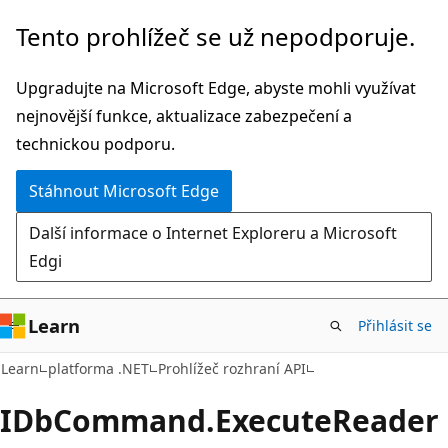
Přeskočit
Přeskočit
Tento prohlížeč se už nepodporuje.
na
na
hlavní
navigaci
Upgradujte na Microsoft Edge, abyste mohli využívat
obsah
na
nejnovější funkce, aktualizace zabezpečení a
stránce
technickou podporu.
Stáhnout Microsoft Edge
Další informace o Internet Exploreru a Microsoft
Edgi
Learn
Přihlásit se
C#
Learn
platforma .NET
Prohlížeč rozhraní API
IDb
Command.
Execute
Reader