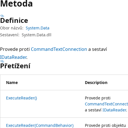
Metoda
Definice
Obor názvů:
System.Data
Sestavení:
System.Data.dll
Provede proti
CommandText
Connection
a sestaví
IDataReader
.
Přetížení
Name
Description
ExecuteReader()
Provede proti
CommandText
Connect
a sestaví
IDataReader
.
ExecuteReader(CommandBehavior)
Provede proti objektu