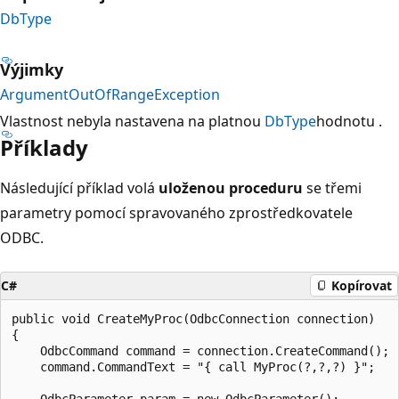
DbType
Výjimky
ArgumentOutOfRangeException
Vlastnost nebyla nastavena na platnou
DbType
hodnotu .
Příklady
Následující příklad volá
uloženou proceduru
se třemi
parametry pomocí spravovaného zprostředkovatele
ODBC.
C#
Kopírovat
public void CreateMyProc(OdbcConnection connection)

{

    OdbcCommand command = connection.CreateCommand();

    command.CommandText = "{ call MyProc(?,?,?) }";

    OdbcParameter param = new OdbcParameter();
