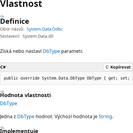
Vlastnost
Definice
Obor názvů:
System.Data.Odbc
Sestavení:
System.Data.dll
Získá nebo nastaví
DbType
parametr.
C#
Kopírovat
public override System.Data.DbType DbType { get; set; 
Hodnota vlastnosti
DbType
Jedna z
DbType
hodnot. Výchozí hodnota je
String
.
Implementuje