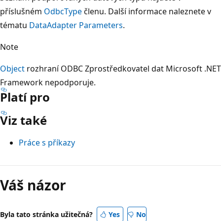
příslušném
OdbcType
členu. Další informace naleznete v
tématu
DataAdapter Parameters
.
Note
Object
rozhraní ODBC Zprostředkovatel dat Microsoft .NET
Framework nepodporuje.
Platí pro
Viz také
Práce s příkazy
Režim
čtení
Váš názor
zakázán
Byla tato stránka užitečná?
Yes
No