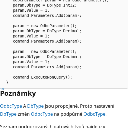
    param.DbType = DbType.Int32;

    param.Value = 1;

    command.Parameters.Add(param);

    param = new OdbcParameter();

    param.DbType = DbType.Decimal;

    param.Value = 1;

    command.Parameters.Add(param);

    param = new OdbcParameter();

    param.DbType = DbType.Decimal;

    param.Value = 1;

    command.Parameters.Add(param);

    command.ExecuteNonQuery();

Poznámky
OdbcType
A
DbType
jsou propojené. Proto nastavení
DbType
změn
OdbcType
na podpůrné
OdbcType
.
Seznam podporovaných datových typů najdete v