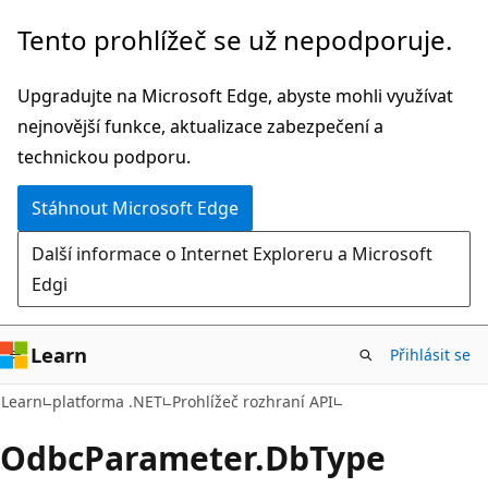
Přeskočit
Přeskočit
Tento prohlížeč se už nepodporuje.
na
na
hlavní
navigaci
Upgradujte na Microsoft Edge, abyste mohli využívat
obsah
na
nejnovější funkce, aktualizace zabezpečení a
stránce
technickou podporu.
Stáhnout Microsoft Edge
Další informace o Internet Exploreru a Microsoft
Edgi
Learn
Přihlásit se
C#
Learn
platforma .NET
Prohlížeč rozhraní API
Odbc
Parameter.
Db
Type