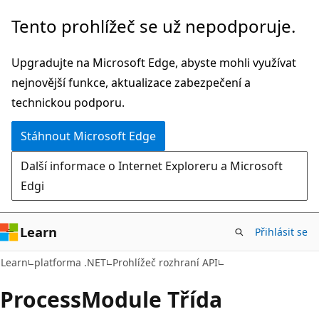
Přeskočit
Přeskočit
Tento prohlížeč se už nepodporuje.
na
na
hlavní
navigaci
Upgradujte na Microsoft Edge, abyste mohli využívat
obsah
na
nejnovější funkce, aktualizace zabezpečení a
stránce
technickou podporu.
Stáhnout Microsoft Edge
Další informace o Internet Exploreru a Microsoft
Edgi
Learn
Přihlásit se
C#
Learn
platforma .NET
Prohlížeč rozhraní API
Process
Module Třída