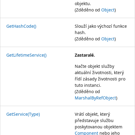
objektu.
(Zděděno od
Object
)
GetHashCode()
Slouží jako výchozí funkce
hash.
(Zděděno od
Object
)
GetLifetimeService()
Zastaralé.
Načte objekt služby
aktuální životnosti, který
řídí zásady životnosti pro
tuto instanci.
(Zděděno od
MarshalByRefObject
)
GetService(Type)
Vrátí objekt, který
představuje službu
poskytovanou objektem
Component
nebo jeho