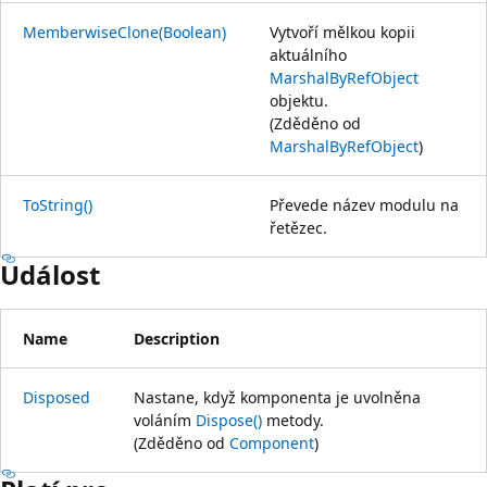
MemberwiseClone(Boolean)
Vytvoří mělkou kopii
aktuálního
MarshalByRefObject
objektu.
(Zděděno od
MarshalByRefObject
)
ToString()
Převede název modulu na
řetězec.
Událost
Name
Description
Disposed
Nastane, když komponenta je uvolněna
voláním
Dispose()
metody.
(Zděděno od
Component
)