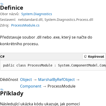
Definice
Obor názvů:
System.Diagnostics
Sestavení:
netstandard.dll, System.Diagnostics.Process.dll
Zdroj:
ProcessModule.cs
Představuje soubor .dll nebo .exe, který se načte do
konkrétního procesu.
C#
Kopírovat
public class ProcessModule : System.ComponentModel.Com
Dědičnost
Object
MarshalByRefObject
Component
ProcessModule
Příklady
Následující ukázka kódu ukazuje, jak pomocí