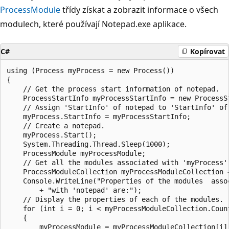
ProcessModule
třídy získat a zobrazit informace o všech
modulech, které používají Notepad.exe aplikace.
C#
Kopírovat
using (Process myProcess = new Process())

{

    // Get the process start information of notepad.

    ProcessStartInfo myProcessStartInfo = new ProcessSt
    // Assign 'StartInfo' of notepad to 'StartInfo' of 
    myProcess.StartInfo = myProcessStartInfo;

    // Create a notepad.

    myProcess.Start();

    System.Threading.Thread.Sleep(1000);

    ProcessModule myProcessModule;

    // Get all the modules associated with 'myProcess'.
    ProcessModuleCollection myProcessModuleCollection =
    Console.WriteLine("Properties of the modules  assoc
        + "with 'notepad' are:");

    // Display the properties of each of the modules.

    for (int i = 0; i < myProcessModuleCollection.Count
    {

        myProcessModule = myProcessModuleCollection[i];