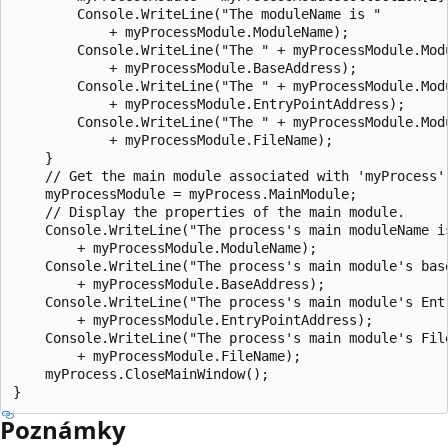
        Console.WriteLine("The moduleName is "

            + myProcessModule.ModuleName);

        Console.WriteLine("The " + myProcessModule.Modu
            + myProcessModule.BaseAddress);

        Console.WriteLine("The " + myProcessModule.Mod
            + myProcessModule.EntryPointAddress);

        Console.WriteLine("The " + myProcessModule.Modu
            + myProcessModule.FileName);

    }

    // Get the main module associated with 'myProcess'.
    myProcessModule = myProcess.MainModule;

    // Display the properties of the main module.

    Console.WriteLine("The process's main moduleName is
        + myProcessModule.ModuleName);

    Console.WriteLine("The process's main module's base
        + myProcessModule.BaseAddress);

    Console.WriteLine("The process's main module's Entr
        + myProcessModule.EntryPointAddress);

    Console.WriteLine("The process's main module's File
        + myProcessModule.FileName);

    myProcess.CloseMainWindow();

Poznámky