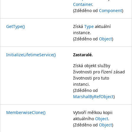
Container
.
(Zděděno od
Component
)
GetType()
Získá
Type
aktuální
instance.
(Zděděno od
Object
)
InitializeLifetimeService()
Zastaralé.
Získá objekt služby
životnosti pro řízení zásad
životnosti pro tuto
instanci.
(Zděděno od
MarshalByRefObject
)
MemberwiseClone()
Vytvoří mělkou kopii
aktuálního
Object
.
(Zděděno od
Object
)