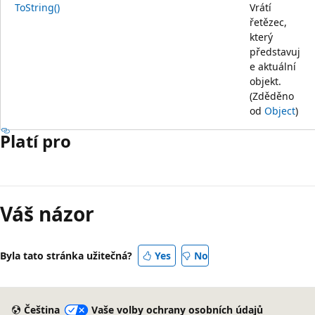
ToString()
Vrátí
řetězec,
který
představuj
e aktuální
objekt.
(Zděděno
od
Object
)
Platí pro
Váš názor
Byla tato stránka užitečná?
Yes
No
Čeština
Vaše volby ochrany osobních údajů