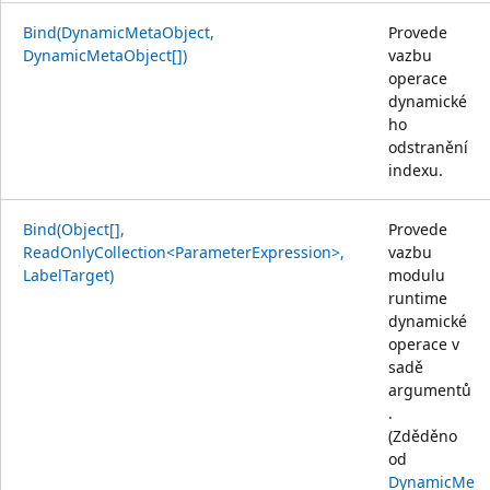
Bind(DynamicMetaObject,
Provede
DynamicMetaObject[])
vazbu
operace
dynamické
ho
odstranění
indexu.
Bind(Object[],
Provede
ReadOnlyCollection<ParameterExpression>,
vazbu
LabelTarget)
modulu
runtime
dynamické
operace v
sadě
argumentů
.
(Zděděno
od
DynamicMe