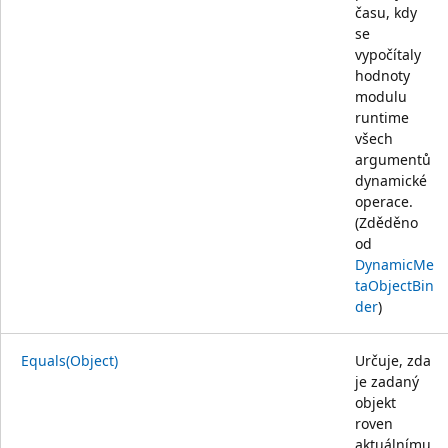
času, kdy
se
vypočítaly
hodnoty
modulu
runtime
všech
argumentů
dynamické
operace.
(Zděděno
od
DynamicMe
taObjectBin
der
)
Equals(Object)
Určuje, zda
je zadaný
objekt
roven
aktuálnímu