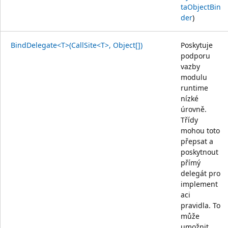
taObjectBin
der
)
BindDelegate<T>(CallSite<T>, Object[])
Poskytuje
podporu
vazby
modulu
runtime
nízké
úrovně.
Třídy
mohou toto
přepsat a
poskytnout
přímý
delegát pro
implement
aci
pravidla. To
může
umožnit