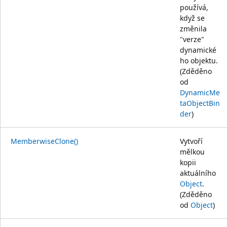
používá,
když se
změnila
"verze"
dynamické
ho objektu.
(Zděděno
od
DynamicMe
taObjectBin
der
)
MemberwiseClone()
Vytvoří
mělkou
kopii
aktuálního
Object
.
(Zděděno
od
Object
)