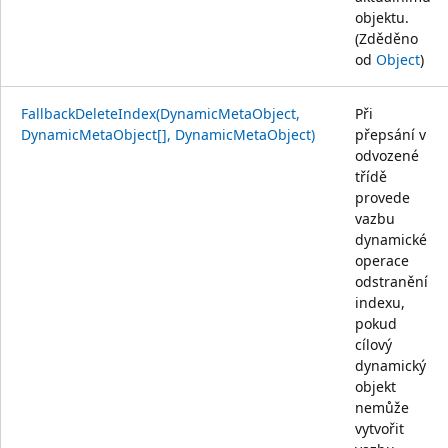
objektu.
(Zděděno
od
Object
)
FallbackDeleteIndex(DynamicMetaObject,
Při
DynamicMetaObject[], DynamicMetaObject)
přepsání v
odvozené
třídě
provede
vazbu
dynamické
operace
odstranění
indexu,
pokud
cílový
dynamický
objekt
nemůže
vytvořit