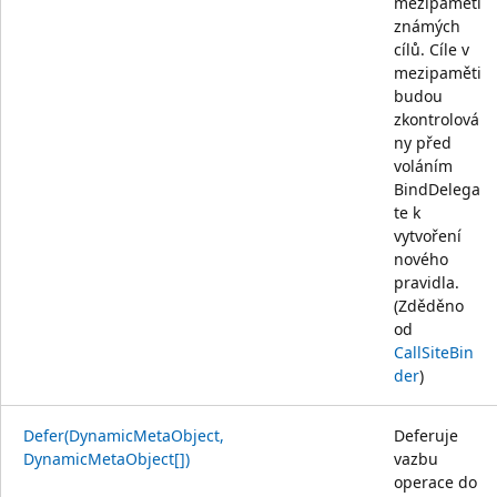
mezipaměti
známých
cílů. Cíle v
mezipaměti
budou
zkontrolová
ny před
voláním
BindDelega
te k
vytvoření
nového
pravidla.
(Zděděno
od
CallSiteBin
der
)
Defer(DynamicMetaObject,
Deferuje
DynamicMetaObject[])
vazbu
operace do