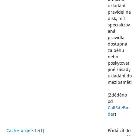
ukládání
pravidel na
disk, mít
specializov
aná
pravidla
dostupná
za běhu
nebo
poskytovat
jiné zásady
ukládání do
mezipaměti
.
(Zděděno
od
CallSiteBin
der
)
CacheTarget<T>(T)
Přidá cíl do