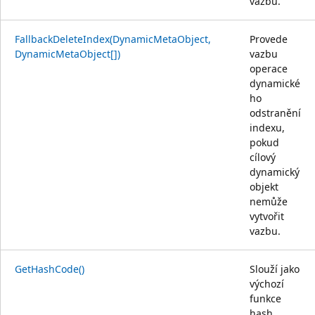
vazbu.
FallbackDeleteIndex(DynamicMetaObject,
Provede
DynamicMetaObject[])
vazbu
operace
dynamické
ho
odstranění
indexu,
pokud
cílový
dynamický
objekt
nemůže
vytvořit
vazbu.
GetHashCode()
Slouží jako
výchozí
funkce
hash.