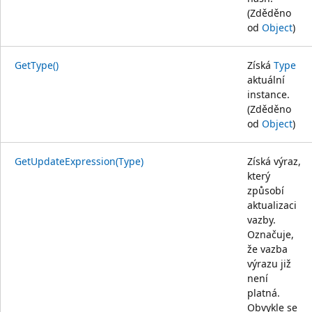
(Zděděno
od
Object
)
GetType()
Získá
Type
aktuální
instance.
(Zděděno
od
Object
)
GetUpdateExpression(Type)
Získá výraz,
který
způsobí
aktualizaci
vazby.
Označuje,
že vazba
výrazu již
není
platná.
Obvykle se