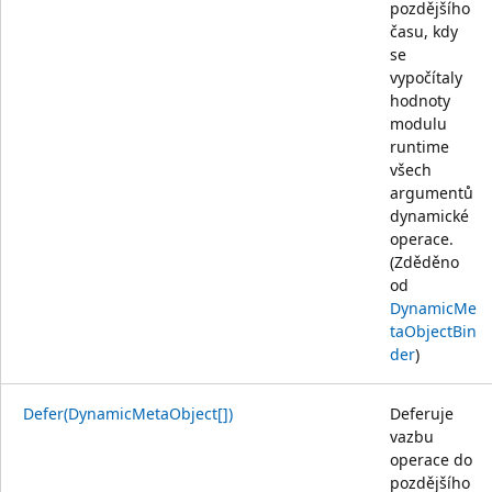
pozdějšího
času, kdy
se
vypočítaly
hodnoty
modulu
runtime
všech
argumentů
dynamické
operace.
(Zděděno
od
DynamicMe
taObjectBin
der
)
Defer(DynamicMetaObject[])
Deferuje
vazbu
operace do
pozdějšího