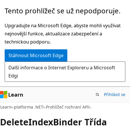
Přeskočit
Přeskočit
Tento prohlížeč se už nepodporuje.
na
na
hlavní
navigaci
Upgradujte na Microsoft Edge, abyste mohli využívat
obsah
na
nejnovější funkce, aktualizace zabezpečení a
stránce
technickou podporu.
Stáhnout Microsoft Edge
Další informace o Internet Exploreru a Microsoft
Edgi
Learn
Přihlásit se
C#
Learn
platforma .NET
Prohlížeč rozhraní API
Delete
Index
Binder Třída