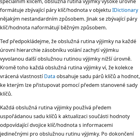
speciálním klíčem, obslužná rutina výjimky vysoké úrovně
formátuje zbývající páry klíč/hodnota v objektu
IDictionary
nějakým nestandardním způsobem. Jinak se zbývající páry
klíč/hodnota naformátují běžným způsobem.
Teď předpokládejme, že obslužná rutina výjimky na každé
úrovni hierarchie zásobníku volání zachytí výjimku
vyvolanou další obslužnou rutinou výjimky nižší úrovně.
Kromě toho každá obslužná rutina výjimky ví, že kolekce
vrácená vlastností
Data
obsahuje sadu párů klíčů a hodnot,
ke kterým lze přistupovat pomocí předem stanovené sady
klíčů.
Každá obslužná rutina výjimky používá předem
uspořádanou sadu klíčů k aktualizaci součásti hodnoty
odpovídající dvojice klíč/hodnota s informacemi
jedinečnými pro obslužnou rutinu výjimky. Po dokončení