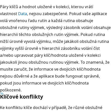
Páry klíčů a hodnot uložené v kolekci, kterou vrátí
vlastnost
Data
, nejsou zabezpečené. Pokud vaše aplikace
volá vnořenou řadu rutin a každá rutina obsahuje
obslužné rutiny výjimek, výsledný zásobník volání obsahuje
hierarchii těchto obslužných rutin výjimek. Pokud rutina
nižší úrovně vyvolá výjimku, může jakákoli obslužná rutina
výjimky vyšší úrovně v hierarchii zásobníku volání číst
a/nebo upravovat páry klíč/hodnota uložené v kolekci
jakoukoli jinou obslužnou rutinou výjimek. To znamená, že
musíte zaručit, že informace ve dvojicích klíč/hodnota
nejsou důvěrné a že aplikace bude fungovat správně,
pokud jsou informace ve dvojicích klíč/hodnota
poškozené.
Klíčové konflikty
Ke konfliktu klíče dochází v případě, že různé obslužné