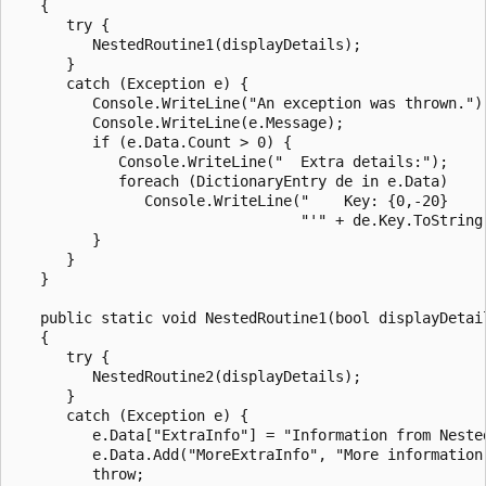
   {

      try {

         NestedRoutine1(displayDetails);

      }

      catch (Exception e) {

         Console.WriteLine("An exception was thrown.");
         Console.WriteLine(e.Message);

         if (e.Data.Count > 0) {

            Console.WriteLine("  Extra details:");

            foreach (DictionaryEntry de in e.Data)

               Console.WriteLine("    Key: {0,-20}     
                                 "'" + de.Key.ToString(
         }

      }

   }

   public static void NestedRoutine1(bool displayDetail
   {

      try {

         NestedRoutine2(displayDetails);

      }

      catch (Exception e) {

         e.Data["ExtraInfo"] = "Information from Nested
         e.Data.Add("MoreExtraInfo", "More information 
         throw;
