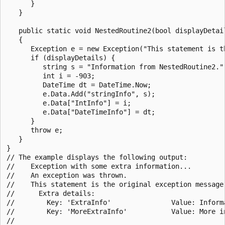
      }

   }

   public static void NestedRoutine2(bool displayDetail
   {

      Exception e = new Exception("This statement is th
      if (displayDetails) {

         string s = "Information from NestedRoutine2.";
         int i = -903;

         DateTime dt = DateTime.Now;

         e.Data.Add("stringInfo", s);

         e.Data["IntInfo"] = i;

         e.Data["DateTimeInfo"] = dt;

      }

      throw e;

   }

}

// The example displays the following output:

//    Exception with some extra information...

//    An exception was thrown.

//    This statement is the original exception message.
//      Extra details:

//        Key: 'ExtraInfo'               Value: Informa
//        Key: 'MoreExtraInfo'           Value: More in
//
