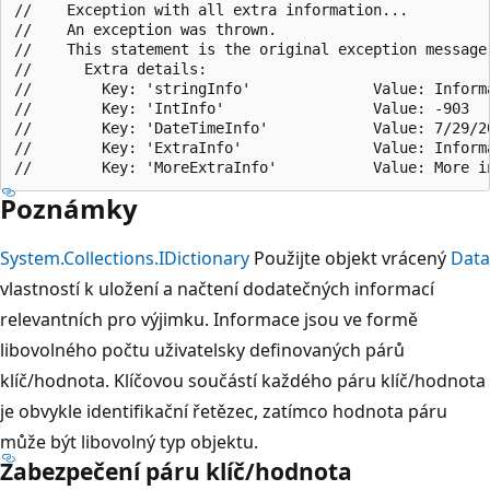
//    Exception with all extra information...

//    An exception was thrown.

//    This statement is the original exception message.
//      Extra details:

//        Key: 'stringInfo'              Value: Informa
//        Key: 'IntInfo'                 Value: -903

//        Key: 'DateTimeInfo'            Value: 7/29/20
//        Key: 'ExtraInfo'               Value: Informa
Poznámky
System.Collections.IDictionary
Použijte objekt vrácený
Data
vlastností k uložení a načtení dodatečných informací
relevantních pro výjimku. Informace jsou ve formě
libovolného počtu uživatelsky definovaných párů
klíč/hodnota. Klíčovou součástí každého páru klíč/hodnota
je obvykle identifikační řetězec, zatímco hodnota páru
může být libovolný typ objektu.
Zabezpečení páru klíč/hodnota