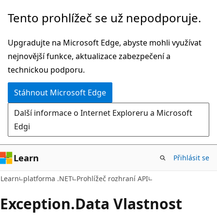
Přeskočit
Přeskočit
Tento prohlížeč se už nepodporuje.
na
na
hlavní
navigaci
Upgradujte na Microsoft Edge, abyste mohli využívat
obsah
na
nejnovější funkce, aktualizace zabezpečení a
stránce
technickou podporu.
Stáhnout Microsoft Edge
Další informace o Internet Exploreru a Microsoft
Edgi
Learn
Přihlásit se
C#
Learn
platforma .NET
Prohlížeč rozhraní API
Exception.
Data Vlastnost