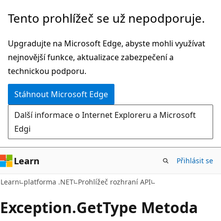
Přeskočit
Přeskočit
Tento prohlížeč se už nepodporuje.
na
na
hlavní
navigaci
Upgradujte na Microsoft Edge, abyste mohli využívat
obsah
na
nejnovější funkce, aktualizace zabezpečení a
stránce
technickou podporu.
Stáhnout Microsoft Edge
Další informace o Internet Exploreru a Microsoft
Edgi
Learn
Přihlásit se
C#
Learn
platforma .NET
Prohlížeč rozhraní API
Exception.
Get
Type Metoda