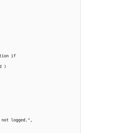
ion if

 )

not logged.",
