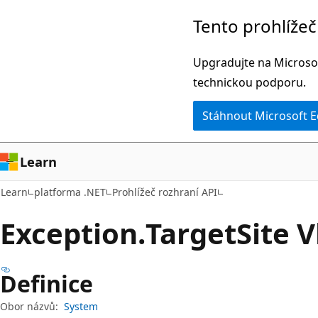
Přeskočit
Přeskočit
Tento prohlíže
na
na
hlavní
navigaci
Upgradujte na Microsof
obsah
na
technickou podporu.
stránce
Stáhnout Microsoft 
Learn
Learn
platforma .NET
Prohlížeč rozhraní API
Exception.
Target
Site 
Definice
Obor názvů:
System