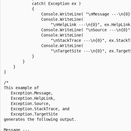
            catch( Exception ex )

            {

                Console.WriteLine( "\nMessage ---\n{0}"
                Console.WriteLine(

                    "\nHelpLink ---\n{0}", ex.HelpLink 
                Console.WriteLine( "\nSource ---\n{0}",
                Console.WriteLine(

                    "\nStackTrace ---\n{0}", ex.StackTr
                Console.WriteLine(

                    "\nTargetSite ---\n{0}", ex.TargetS
            }

        }

    }

}

/*

This example of

   Exception.Message,

   Exception.HelpLink,

   Exception.Source,

   Exception.StackTrace, and

   Exception.TargetSite

generates the following output.

Message ---
