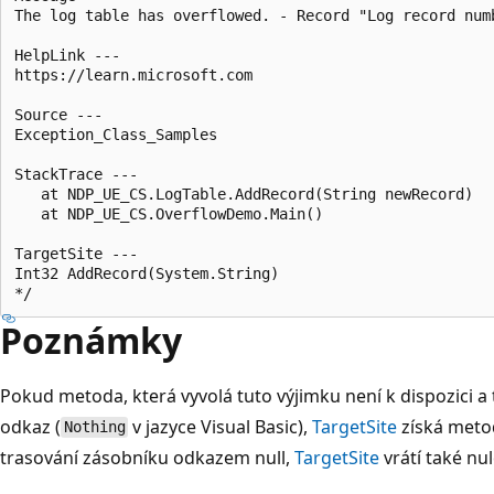
The log table has overflowed. - Record "Log record numb
HelpLink ---

https://learn.microsoft.com

Source ---

Exception_Class_Samples

StackTrace ---

   at NDP_UE_CS.LogTable.AddRecord(String newRecord)

   at NDP_UE_CS.OverflowDemo.Main()

TargetSite ---

Int32 AddRecord(System.String)

Poznámky
Pokud metoda, která vyvolá tuto výjimku není k dispozici a
odkaz (
v jazyce Visual Basic),
TargetSite
získá metod
Nothing
trasování zásobníku odkazem null,
TargetSite
vrátí také nu