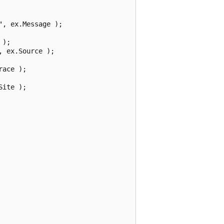
, ex.Message );

);

 ex.Source );

ace );

ite );
