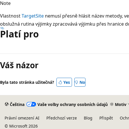
Note
Vlastnost
TargetSite
nemusí přesně hlásit název metody, ve
obslužná rutina výjimky zpracovává výjimku přes hranice 
Platí pro
Váš názor
Byla tato stránka užitečná?
Yes
No
Čeština
Vaše volby ochrany osobních údajů
Motiv
Právní omezení AI
Předchozí verze
Blog
Přispět
Ochr
© Microsoft 2026