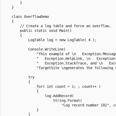
        }

    }

    class OverflowDemo

    {

        // Create a log table and force an overflow.

        public static void Main()

        {

            LogTable log = new LogTable( 4 );

            Console.WriteLine(

                "This example of \n   Exception.Message
                "   Exception.HelpLink, \n   Exception.
                "   Exception.StackTrace, and \n   Exce
                "TargetSite \ngenerates the following o
            try

            {

                for( int count = 1; ; count++ )

                {

                    log.AddRecord(

                        String.Format(

                            "Log record number {0}", co
                }

            }
