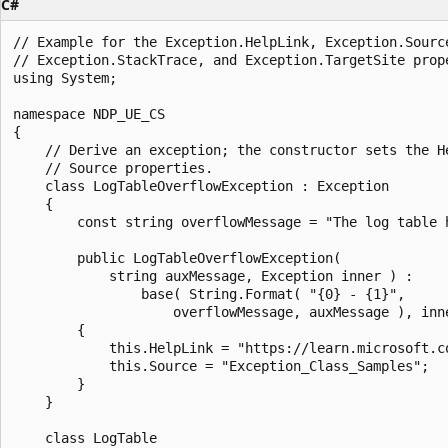
C#
// Example for the Exception.HelpLink, Exception.Source
// Exception.StackTrace, and Exception.TargetSite prope
using System;

namespace NDP_UE_CS

{

    // Derive an exception; the constructor sets the He
    // Source properties.

    class LogTableOverflowException : Exception

    {

        const string overflowMessage = "The log table h
        public LogTableOverflowException(

            string auxMessage, Exception inner ) :

                base( String.Format( "{0} - {1}",

                    overflowMessage, auxMessage ), inne
        {

            this.HelpLink = "https://learn.microsoft.co
            this.Source = "Exception_Class_Samples";

        }

    }

    class LogTable
