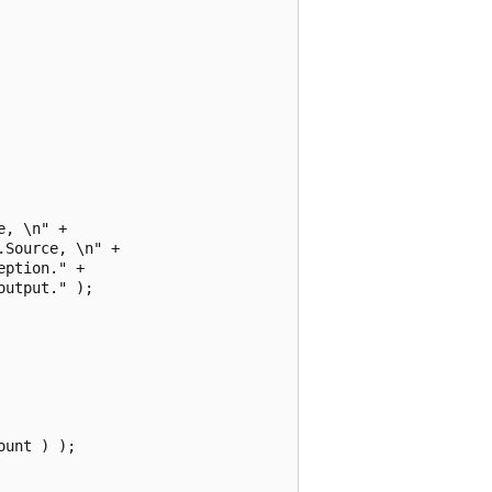
, \n" +

Source, \n" +

ption." +

utput." );

unt ) );
