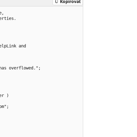
Kopírovat
,

rties.

lpLink and

as overflowed.";

r )

m";
