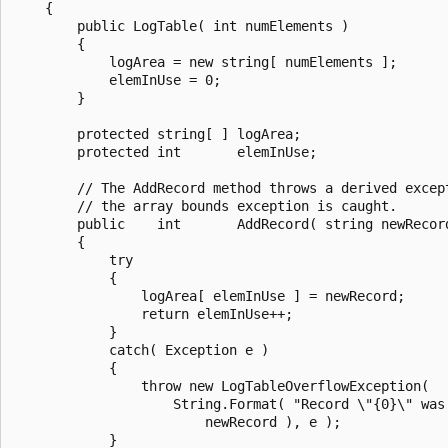
    {

        public LogTable( int numElements )

        {

            logArea = new string[ numElements ];

            elemInUse = 0;

        }

        protected string[ ] logArea;

        protected int       elemInUse;

        // The AddRecord method throws a derived except
        // the array bounds exception is caught.

        public    int       AddRecord( string newRecord
        {

            try

            {

                logArea[ elemInUse ] = newRecord;

                return elemInUse++;

            }

            catch( Exception e )

            {

                throw new LogTableOverflowException(

                    String.Format( "Record \"{0}\" was 
                        newRecord ), e );

            }
