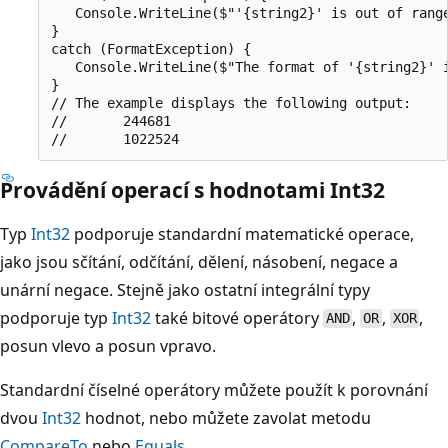
   Console.WriteLine($"'{string2}' is out of range
}

catch (FormatException) {

   Console.WriteLine($"The format of '{string2}' i
}

// The example displays the following output:

//       244681

Provádění operací s hodnotami Int32
Typ
Int32
podporuje standardní matematické operace,
jako jsou sčítání, odčítání, dělení, násobení, negace a
unární negace. Stejně jako ostatní integrální typy
podporuje typ
Int32
také bitové operátory
,
,
,
AND
OR
XOR
posun vlevo a posun vpravo.
Standardní číselné operátory můžete použít k porovnání
dvou
Int32
hodnot, nebo můžete zavolat metodu
CompareTo
nebo
Equals
.