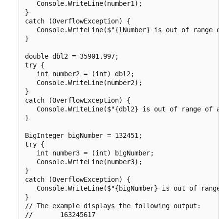
   Console.WriteLine(number1);

}

catch (OverflowException) {

   Console.WriteLine($"{lNumber} is out of range o
}

double dbl2 = 35901.997;

try {

   int number2 = (int) dbl2;

   Console.WriteLine(number2);

}

catch (OverflowException) {

   Console.WriteLine($"{dbl2} is out of range of a
}

BigInteger bigNumber = 132451;

try {

   int number3 = (int) bigNumber;

   Console.WriteLine(number3);

}

catch (OverflowException) {

   Console.WriteLine($"{bigNumber} is out of range
}

// The example displays the following output:

//       163245617
