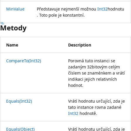
MinValue
Představuje nejmenší možnou
Int32
hodnotu
. Toto pole je konstantní.
Metody
Name
Description
CompareTo(Int32)
Porovná tuto instanci se
zadaným 32bitovým celým
číslem se znaménkem a vrátí
indikaci jejich relativních
hodnot.
Equals(Int32)
Vrátí hodnotu určující, zda je
tato instance rovna zadané
Int32
hodnotě.
Equals(Object)
Vrátí hodnotu určující, zda je