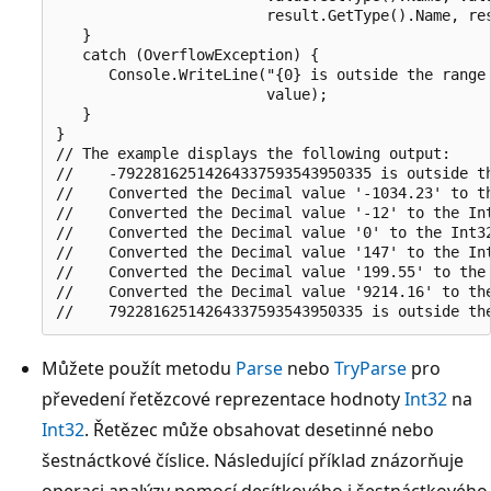
                        result.GetType().Name, res
   }

   catch (OverflowException) {

      Console.WriteLine("{0} is outside the range 
                        value);

   }

}

// The example displays the following output:

//    -79228162514264337593543950335 is outside th
//    Converted the Decimal value '-1034.23' to th
//    Converted the Decimal value '-12' to the Int
//    Converted the Decimal value '0' to the Int32
//    Converted the Decimal value '147' to the Int
//    Converted the Decimal value '199.55' to the 
//    Converted the Decimal value '9214.16' to the
Můžete použít metodu
Parse
nebo
TryParse
pro
převedení řetězcové reprezentace hodnoty
Int32
na
Int32
. Řetězec může obsahovat desetinné nebo
šestnáctkové číslice. Následující příklad znázorňuje
operaci analýzy pomocí desítkového i šestnáctkového