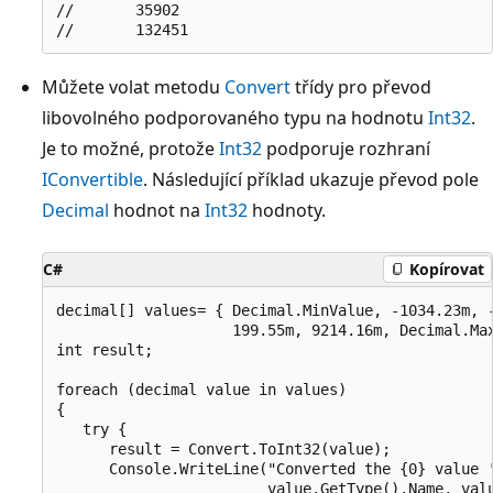
//       35902

Můžete volat metodu
Convert
třídy pro převod
libovolného podporovaného typu na hodnotu
Int32
.
Je to možné, protože
Int32
podporuje rozhraní
IConvertible
. Následující příklad ukazuje převod pole
Decimal
hodnot na
Int32
hodnoty.
C#
Kopírovat
decimal[] values= { Decimal.MinValue, -1034.23m, -
                    199.55m, 9214.16m, Decimal.Max
int result;

foreach (decimal value in values)

{

   try {

      result = Convert.ToInt32(value);

      Console.WriteLine("Converted the {0} value '
                        value.GetType().Name, valu