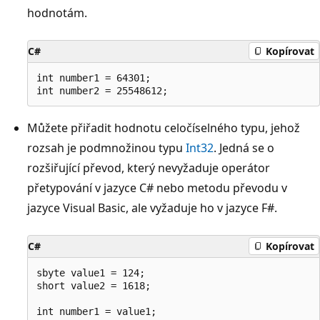
hodnotám.
C#
Kopírovat
int number1 = 64301;

Můžete přiřadit hodnotu celočíselného typu, jehož
rozsah je podmnožinou typu
Int32
. Jedná se o
rozšiřující převod, který nevyžaduje operátor
přetypování v jazyce C# nebo metodu převodu v
jazyce Visual Basic, ale vyžaduje ho v jazyce F#.
C#
Kopírovat
sbyte value1 = 124;

short value2 = 1618;

int number1 = value1;
