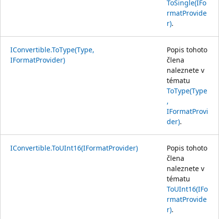
ToSingle(IFo
rmatProvide
r)
.
IConvertible.ToType(Type,
Popis tohoto
IFormatProvider)
člena
naleznete v
tématu
ToType(Type
,
IFormatProvi
der)
.
IConvertible.ToUInt16(IFormatProvider)
Popis tohoto
člena
naleznete v
tématu
ToUInt16(IFo
rmatProvide
r)
.