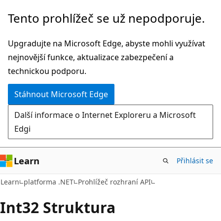
Přeskočit
Přeskočit
Tento prohlížeč se už nepodporuje.
na
na
hlavní
navigaci
Upgradujte na Microsoft Edge, abyste mohli využívat
obsah
na
nejnovější funkce, aktualizace zabezpečení a
stránce
technickou podporu.
Stáhnout Microsoft Edge
Další informace o Internet Exploreru a Microsoft
Edgi
Learn
Přihlásit se
C#
Learn
platforma .NET
Prohlížeč rozhraní API
Int32 Struktura