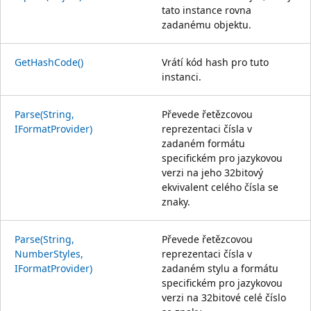
tato instance rovna
zadanému objektu.
GetHashCode()
Vrátí kód hash pro tuto
instanci.
Parse(String,
Převede řetězcovou
IFormatProvider)
reprezentaci čísla v
zadaném formátu
specifickém pro jazykovou
verzi na jeho 32bitový
ekvivalent celého čísla se
znaky.
Parse(String,
Převede řetězcovou
NumberStyles,
reprezentaci čísla v
IFormatProvider)
zadaném stylu a formátu
specifickém pro jazykovou
verzi na 32bitové celé číslo