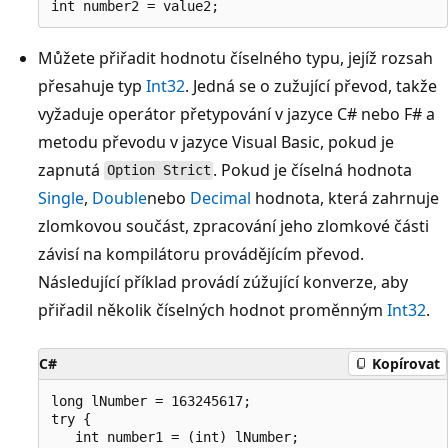
Můžete přiřadit hodnotu číselného typu, jejíž rozsah
přesahuje typ
Int32
. Jedná se o zužující převod, takže
vyžaduje operátor přetypování v jazyce C# nebo F# a
metodu převodu v jazyce Visual Basic, pokud je
zapnutá
. Pokud je číselná hodnota
Option Strict
Single
,
Double
nebo
Decimal
hodnota, která zahrnuje
zlomkovou součást, zpracování jeho zlomkové části
závisí na kompilátoru provádějícím převod.
Následující příklad provádí zúžující konverze, aby
přiřadil několik číselných hodnot proměnným
Int32
.
C#
Kopírovat
long lNumber = 163245617;

try {

   int number1 = (int) lNumber;
