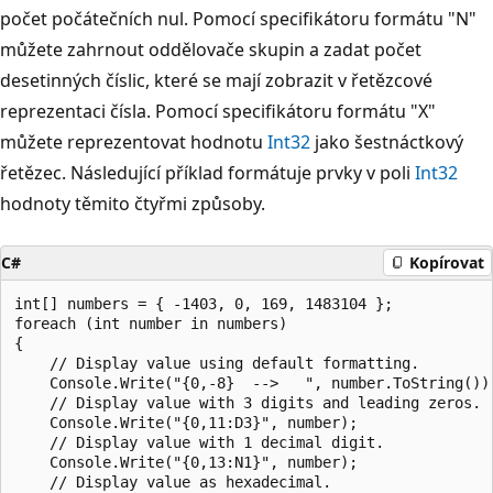
počet počátečních nul. Pomocí specifikátoru formátu "N"
můžete zahrnout oddělovače skupin a zadat počet
desetinných číslic, které se mají zobrazit v řetězcové
reprezentaci čísla. Pomocí specifikátoru formátu "X"
můžete reprezentovat hodnotu
Int32
jako šestnáctkový
řetězec. Následující příklad formátuje prvky v poli
Int32
hodnoty těmito čtyřmi způsoby.
C#
Kopírovat
int[] numbers = { -1403, 0, 169, 1483104 };

foreach (int number in numbers)

{

    // Display value using default formatting.

    Console.Write("{0,-8}  -->   ", number.ToString());
    // Display value with 3 digits and leading zeros.

    Console.Write("{0,11:D3}", number);

    // Display value with 1 decimal digit.

    Console.Write("{0,13:N1}", number);

    // Display value as hexadecimal.
