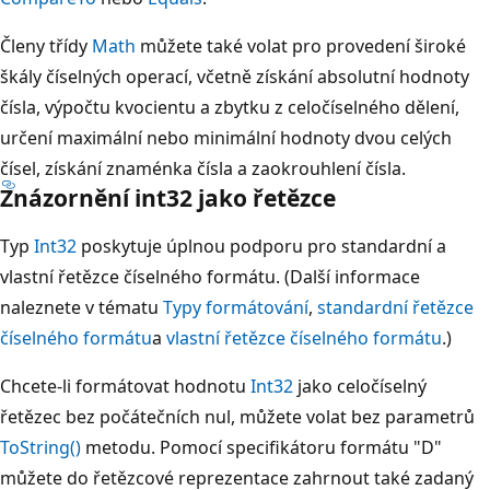
Členy třídy
Math
můžete také volat pro provedení široké
škály číselných operací, včetně získání absolutní hodnoty
čísla, výpočtu kvocientu a zbytku z celočíselného dělení,
určení maximální nebo minimální hodnoty dvou celých
čísel, získání znaménka čísla a zaokrouhlení čísla.
Znázornění int32 jako řetězce
Typ
Int32
poskytuje úplnou podporu pro standardní a
vlastní řetězce číselného formátu. (Další informace
naleznete v tématu
Typy formátování
,
standardní řetězce
číselného formátu
a
vlastní řetězce číselného formátu
.)
Chcete-li formátovat hodnotu
Int32
jako celočíselný
řetězec bez počátečních nul, můžete volat bez parametrů
ToString()
metodu. Pomocí specifikátoru formátu "D"
můžete do řetězcové reprezentace zahrnout také zadaný