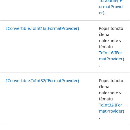
ToDouble(IF
ormatProvid
er)
.
IConvertible.ToInt16(IFormatProvider)
Popis tohoto
člena
naleznete v
tématu
ToInt16(IFor
matProvider)
.
IConvertible.ToInt32(IFormatProvider)
Popis tohoto
člena
naleznete v
tématu
ToInt32(IFor
matProvider)
.