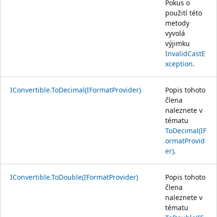
Pokus o
použití této
metody
vyvolá
výjimku
InvalidCastE
xception
.
IConvertible.ToDecimal(IFormatProvider)
Popis tohoto
člena
naleznete v
tématu
ToDecimal(IF
ormatProvid
er)
.
IConvertible.ToDouble(IFormatProvider)
Popis tohoto
člena
naleznete v
tématu