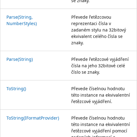
se znaky.
Parse(String,
Převede řetězcovou
NumberStyles)
reprezentaci čísla v
zadaném stylu na 32bitový
ekvivalent celého čísla se
znaky.
Parse(String)
Převede řetězcové vyjádření
čísla na jeho 32bitové celé
číslo se znaky.
ToString()
Převede číselnou hodnotu
této instance na ekvivalentní
řetězcové vyjádření.
ToString(IFormatProvider)
Převede číselnou hodnotu
této instance na ekvivalentní
řetězcové vyjádření pomocí