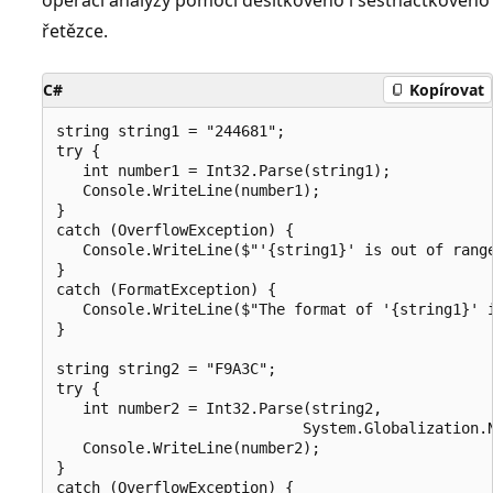
řetězce.
C#
Kopírovat
string string1 = "244681";

try {

   int number1 = Int32.Parse(string1);

   Console.WriteLine(number1);

}

catch (OverflowException) {

   Console.WriteLine($"'{string1}' is out of range
}

catch (FormatException) {

   Console.WriteLine($"The format of '{string1}' i
}

string string2 = "F9A3C";

try {

   int number2 = Int32.Parse(string2,

                            System.Globalization.N
   Console.WriteLine(number2);

}

catch (OverflowException) {
