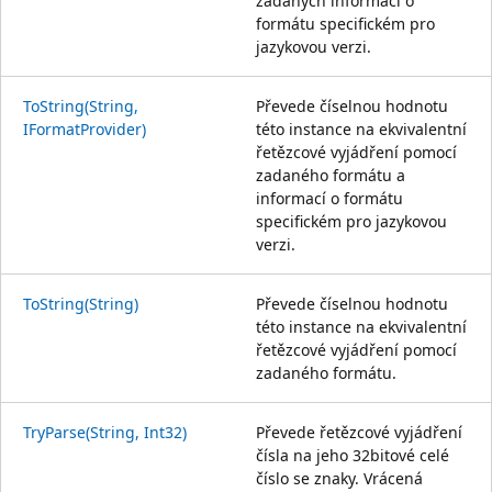
zadaných informací o
formátu specifickém pro
jazykovou verzi.
ToString(String,
Převede číselnou hodnotu
IFormatProvider)
této instance na ekvivalentní
řetězcové vyjádření pomocí
zadaného formátu a
informací o formátu
specifickém pro jazykovou
verzi.
ToString(String)
Převede číselnou hodnotu
této instance na ekvivalentní
řetězcové vyjádření pomocí
zadaného formátu.
TryParse(String, Int32)
Převede řetězcové vyjádření
čísla na jeho 32bitové celé
číslo se znaky. Vrácená