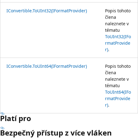
IConvertible.ToUInt32(IFormatProvider)
Popis tohoto
člena
naleznete v
tématu
ToUInt32(IFo
rmatProvide
r)
.
IConvertible.ToUInt64(IFormatProvider)
Popis tohoto
člena
naleznete v
tématu
ToUInt64(IFo
rmatProvide
r)
.
Platí pro
Bezpečný přístup z více vláken