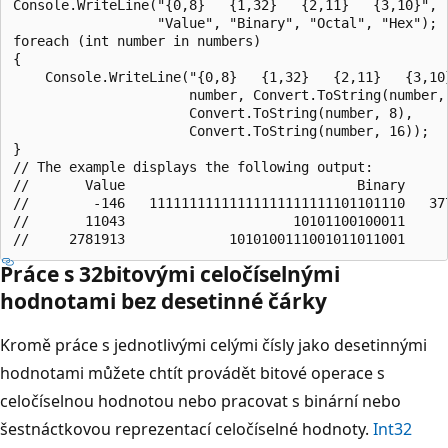
Console.WriteLine("{0,8}   {1,32}   {2,11}   {3,10}",

                  "Value", "Binary", "Octal", "Hex");

foreach (int number in numbers)

{

    Console.WriteLine("{0,8}   {1,32}   {2,11}   {3,10}
                      number, Convert.ToString(number, 
                      Convert.ToString(number, 8),

                      Convert.ToString(number, 16));

}

// The example displays the following output:

//       Value                             Binary      
//        -146   11111111111111111111111101101110   377
//       11043                     10101100100011      
Práce s 32bitovými celočíselnými
hodnotami bez desetinné čárky
Kromě práce s jednotlivými celými čísly jako desetinnými
hodnotami můžete chtít provádět bitové operace s
celočíselnou hodnotou nebo pracovat s binární nebo
šestnáctkovou reprezentací celočíselné hodnoty.
Int32