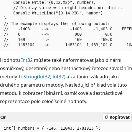
    Console.Write("{0,12:X2}", number);

    // Display value with eight hexadecimal digits.

    Console.WriteLine("{0,14:X8}", number);

}

// The example displays the following output:

//    -1403     -->         -1403     -1,403.0    FFFFF
//    0         -->           000          0.0         
//    169       -->           169        169.0         
Hodnotu
Int32
můžete také naformátovat jako binární,
osmičkový, desetinný nebo šestnáctkový řetězec zavoláním
metody
ToString(Int32, Int32)
a zadáním základu jako
druhého parametru metody. Následující příklad volá tuto
metodu k zobrazení binární, osmičkové a šestnáctkové
reprezentace pole celočíselné hodnoty.
C#
Kopírovat
int[] numbers = { -146, 11043, 2781913 };
