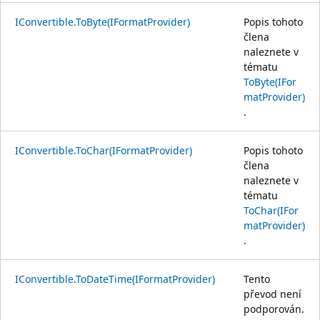
IConvertible.ToByte(IFormatProvider)
Popis tohoto
člena
naleznete v
tématu
ToByte(IFor
matProvider)
.
IConvertible.ToChar(IFormatProvider)
Popis tohoto
člena
naleznete v
tématu
ToChar(IFor
matProvider)
.
IConvertible.ToDateTime(IFormatProvider)
Tento
převod není
podporován.