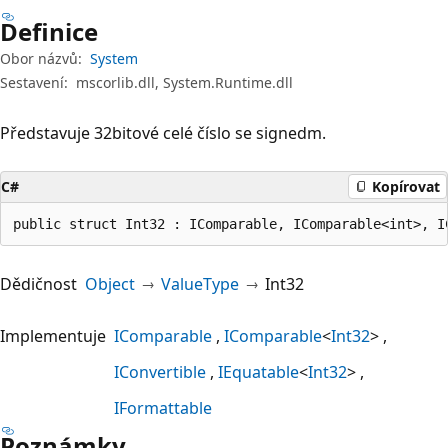
Definice
Obor názvů:
System
Sestavení:
mscorlib.dll, System.Runtime.dll
Představuje 32bitové celé číslo se signedm.
C#
Kopírovat
public struct Int32 : IComparable, IComparable<int>, I
Dědičnost
Object
ValueType
Int32
Implementuje
IComparable
IComparable
<
Int32
>
IConvertible
IEquatable
<
Int32
>
IFormattable
Poznámky