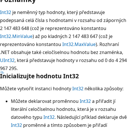
Int32
je neměnný typ hodnoty, který představuje
podepsaná celá čísla s hodnotami v rozsahu od záporných
2 147 483 648 (což je reprezentováno konstantou
Int32.MinValue
) až po kladných 2 147 483 647 (což je
reprezentováno konstantou
Int32.MaxValue
). Rozhraní
.NET obsahuje také celočíselnou hodnotu bez znaménka,
UInt32
, která představuje hodnoty v rozsahu od 0 do 4 294
967 295.
Inicializujte hodnotu Int32
Můžete vytvořit instanci hodnoty
Int32
několika způsoby:
Můžete deklarovat proměnnou
Int32
a přiřadit jí
literální celočíselnou hodnotu, která je v rozsahu
datového typu
Int32
. Následující příklad deklaruje dvě
Int32
proměnné a tímto způsobem je přiřadí