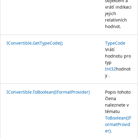
objektem a
vrátí indikaci
jejich
relativních
hodnot.
IConvertible.GetTypeCode()
TypeCode
Vrátí
hodnotu pro
typ
Int32
hodnot
y .
IConvertible.ToBoolean(IFormatProvider)
Popis tohoto
člena
naleznete v
tématu
ToBoolean(IF
ormatProvid
er)
.