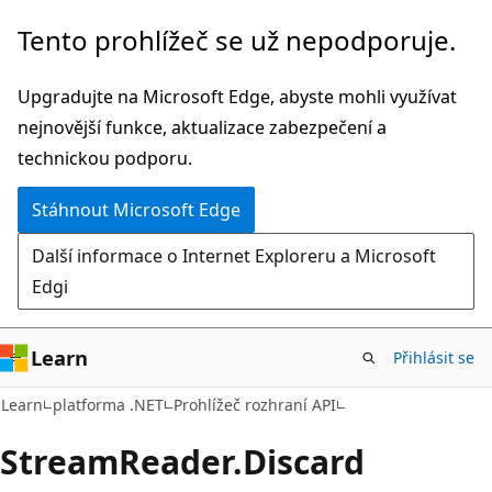
Přeskočit
Přeskočit
Tento prohlížeč se už nepodporuje.
na
na
hlavní
navigaci
Upgradujte na Microsoft Edge, abyste mohli využívat
obsah
na
nejnovější funkce, aktualizace zabezpečení a
stránce
technickou podporu.
Stáhnout Microsoft Edge
Další informace o Internet Exploreru a Microsoft
Edgi
Learn
Přihlásit se
C#
Learn
platforma .NET
Prohlížeč rozhraní API
Stream
Reader.
Discard