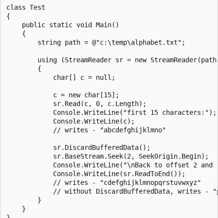
class Test

{

    public static void Main()

    {

        string path = @"c:\temp\alphabet.txt";

        using (StreamReader sr = new StreamReader(path)
        {

            char[] c = null;

            c = new char[15];

            sr.Read(c, 0, c.Length);

            Console.WriteLine("first 15 characters:");

            Console.WriteLine(c);

            // writes - "abcdefghijklmno"

            sr.DiscardBufferedData();

            sr.BaseStream.Seek(2, SeekOrigin.Begin);

            Console.WriteLine("\nBack to offset 2 and r
            Console.WriteLine(sr.ReadToEnd());

            // writes - "cdefghijklmnopqrstuvwxyz"

            // without DiscardBufferedData, writes - "
        }

    }
