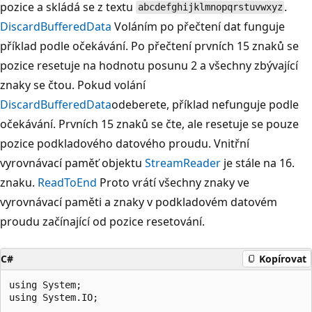
pozice a skládá se z textu
.
abcdefghijklmnopqrstuvwxyz
DiscardBufferedData
Voláním po přečtení dat funguje
příklad podle očekávání. Po přečtení prvních 15 znaků se
pozice resetuje na hodnotu posunu 2 a všechny zbývající
znaky se čtou. Pokud volání
DiscardBufferedData
odeberete, příklad nefunguje podle
očekávání. Prvních 15 znaků se čte, ale resetuje se pouze
pozice podkladového datového proudu. Vnitřní
vyrovnávací paměť objektu
StreamReader
je stále na 16.
znaku.
ReadToEnd
Proto vrátí všechny znaky ve
vyrovnávací paměti a znaky v podkladovém datovém
proudu začínající od pozice resetování.
C#
Kopírovat
using System;

using System.IO;
