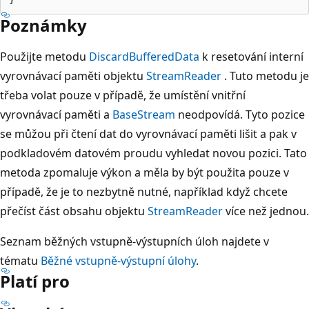
Poznámky
Použijte metodu
DiscardBufferedData
k resetování interní
vyrovnávací paměti objektu
StreamReader
. Tuto metodu je
třeba volat pouze v případě, že umístění vnitřní
vyrovnávací paměti a
BaseStream
neodpovídá. Tyto pozice
se můžou při čtení dat do vyrovnávací paměti lišit a pak v
podkladovém datovém proudu vyhledat novou pozici. Tato
metoda zpomaluje výkon a měla by být použita pouze v
případě, že je to nezbytně nutné, například když chcete
přečíst část obsahu objektu
StreamReader
více než jednou.
Seznam běžných vstupně-výstupních úloh najdete v
tématu
Běžné vstupně-výstupní úlohy
.
Platí pro