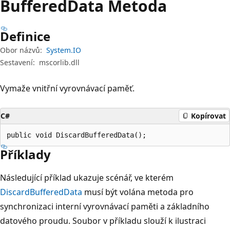
Buffered
Data Metoda
Definice
Obor názvů:
System.IO
Sestavení:
mscorlib.dll
Vymaže vnitřní vyrovnávací paměť.
C#
Kopírovat
public void DiscardBufferedData();
Příklady
Následující příklad ukazuje scénář, ve kterém
DiscardBufferedData
musí být volána metoda pro
synchronizaci interní vyrovnávací paměti a základního
datového proudu. Soubor v příkladu slouží k ilustraci