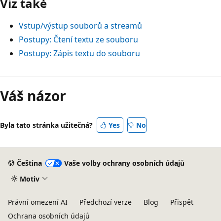
Viz také
Vstup/výstup souborů a streamů
Postupy: Čtení textu ze souboru
Postupy: Zápis textu do souboru
Režim
čtení
Váš názor
zakázán
Byla tato stránka užitečná?
Yes
No
Čeština
Vaše volby ochrany osobních údajů
Motiv
Právní omezení AI
Předchozí verze
Blog
Přispět
Ochrana osobních údajů