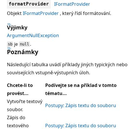
IFormatProvider
formatProvider
Objekt
IFormatProvider
, který řídí formátování.
Výjimky
ArgumentNullException
je
.
sb
null
Poznámky
Následující tabulka uvádí příklady jiných typických nebo
souvisejících vstupně-výstupních úloh.
Chcete-li to
Podívejte se na příklad v tomto
provést...
tématu...
Vytvořte textový
Postupy: Zápis textu do souboru
soubor.
Zápis do
textového
Postupy: Zápis textu do souboru