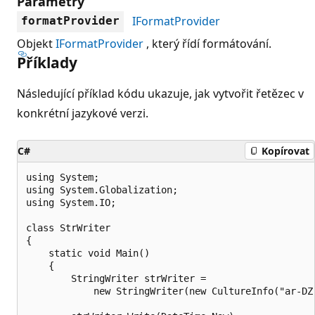
Parametry
IFormatProvider
formatProvider
Objekt
IFormatProvider
, který řídí formátování.
Příklady
Následující příklad kódu ukazuje, jak vytvořit řetězec v
konkrétní jazykové verzi.
C#
Kopírovat
using System;

using System.Globalization;

using System.IO;

class StrWriter

{

    static void Main()

    {

        StringWriter strWriter =

            new StringWriter(new CultureInfo("ar-DZ"