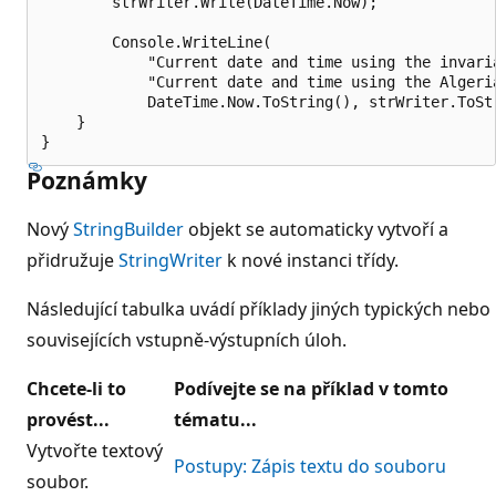
        strWriter.Write(DateTime.Now);

        Console.WriteLine(

            "Current date and time using the invaria
            "Current date and time using the Algeria
            DateTime.Now.ToString(), strWriter.ToStr
    }

Poznámky
Nový
StringBuilder
objekt se automaticky vytvoří a
přidružuje
StringWriter
k nové instanci třídy.
Následující tabulka uvádí příklady jiných typických nebo
souvisejících vstupně-výstupních úloh.
Chcete-li to
Podívejte se na příklad v tomto
provést...
tématu...
Vytvořte textový
Postupy: Zápis textu do souboru
soubor.