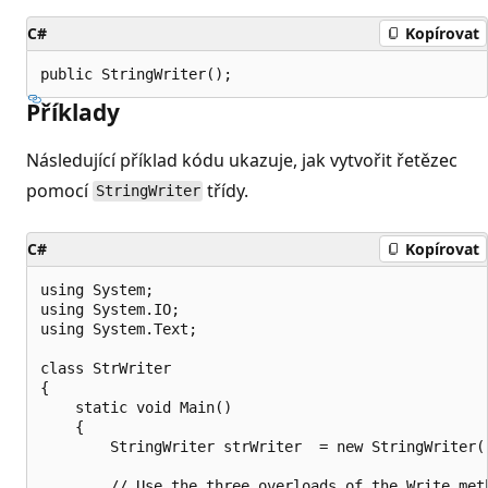
C#
Kopírovat
public StringWriter();
Příklady
Následující příklad kódu ukazuje, jak vytvořit řetězec
pomocí
třídy.
StringWriter
C#
Kopírovat
using System;

using System.IO;

using System.Text;

class StrWriter

{

    static void Main()

    {

        StringWriter strWriter  = new StringWriter()
        // Use the three overloads of the Write meth