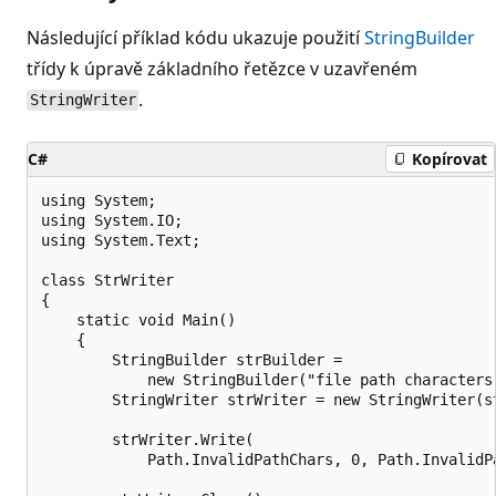
Následující příklad kódu ukazuje použití
StringBuilder
třídy k úpravě základního řetězce v uzavřeném
.
StringWriter
C#
Kopírovat
using System;

using System.IO;

using System.Text;

class StrWriter

{

    static void Main()

    {

        StringBuilder strBuilder =

            new StringBuilder("file path characters 
        StringWriter strWriter = new StringWriter(st
        strWriter.Write(

            Path.InvalidPathChars, 0, Path.InvalidPa