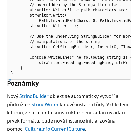
        // overridden by the StringWriter class.

        strWriter.Write("file path characters are: "
        strWriter.Write(

            Path.InvalidPathChars, 0, Path.InvalidPa
        strWriter.Write('.');

        // Use the underlying StringBuilder for more
        // manipulations of the string.

        strWriter.GetStringBuilder().Insert(0, "Inva
        Console.WriteLine("The following string is {
            strWriter.Encoding.EncodingName, strWrit
    }

Poznámky
Nový
StringBuilder
objekt se automaticky vytvoří a
přidružuje
StringWriter
k nové instanci třídy. Vzhledem
k tomu, že pro tento konstruktor není zadán ovládací
prvek formátu, bude nová instance inicializována
pomocí
CultureInfo.CurrentCulture
.