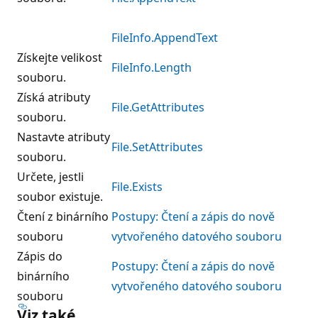
FileInfo.AppendText
Získejte velikost
FileInfo.Length
souboru.
Získá atributy
File.GetAttributes
souboru.
Nastavte atributy
File.SetAttributes
souboru.
Určete, jestli
File.Exists
soubor existuje.
Čtení z binárního
Postupy: Čtení a zápis do nově
souboru
vytvořeného datového souboru
Zápis do
Postupy: Čtení a zápis do nově
binárního
vytvořeného datového souboru
souboru
Viz také