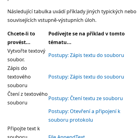
Následující tabulka uvádí příklady jiných typických nebo
souvisejících vstupně-výstupních úloh.
Chcete-li to
Podívejte se na příklad v tomto
provést...
tématu...
Vytvořte textový
Postupy: Zápis textu do souboru
soubor.
Zápis do
textového
Postupy: Zápis textu do souboru
souboru
Čtení z textového
Postupy: Čtení textu ze souboru
souboru
Postupy: Otevření a připojení k
souboru protokolu
Připojte text k
souboru.
File.AppendText