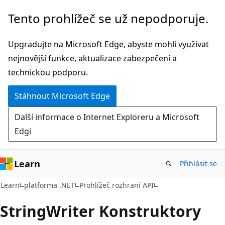
Přeskočit
Přeskočit
Tento prohlížeč se už nepodporuje.
na
na
hlavní
navigaci
Upgradujte na Microsoft Edge, abyste mohli využívat
obsah
na
nejnovější funkce, aktualizace zabezpečení a
stránce
technickou podporu.
Stáhnout Microsoft Edge
Další informace o Internet Exploreru a Microsoft
Edgi
Learn
Přihlásit se
C#
Learn
platforma .NET
Prohlížeč rozhraní API
String
Writer Konstruktory