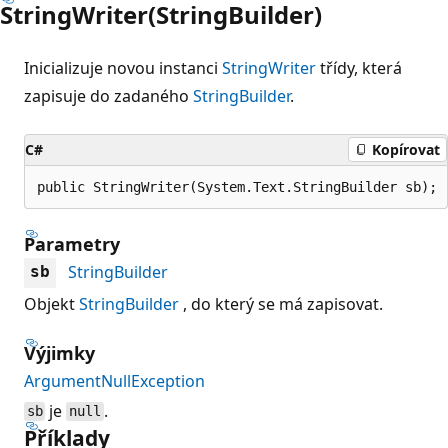
StringWriter(StringBuilder)
Inicializuje novou instanci
StringWriter
třídy, která
zapisuje do zadaného
StringBuilder
.
C#
Kopírovat
public StringWriter(System.Text.StringBuilder sb);
Parametry
StringBuilder
sb
Objekt
StringBuilder
, do který se má zapisovat.
Výjimky
ArgumentNullException
je
.
sb
null
Příklady