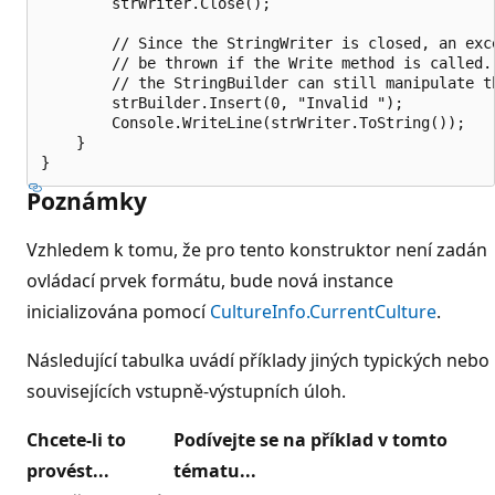
        strWriter.Close();

        // Since the StringWriter is closed, an exce
        // be thrown if the Write method is called. 
        // the StringBuilder can still manipulate th
        strBuilder.Insert(0, "Invalid ");

        Console.WriteLine(strWriter.ToString());

    }

Poznámky
Vzhledem k tomu, že pro tento konstruktor není zadán
ovládací prvek formátu, bude nová instance
inicializována pomocí
CultureInfo.CurrentCulture
.
Následující tabulka uvádí příklady jiných typických nebo
souvisejících vstupně-výstupních úloh.
Chcete-li to
Podívejte se na příklad v tomto
provést...
tématu...