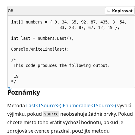
C#
Kopírovat
int[] numbers = { 9, 34, 65, 92, 87, 435, 3, 54,

                    83, 23, 87, 67, 12, 19 };

int last = numbers.Last();

Console.WriteLine(last);

/*

 This code produces the following output:

 19

Poznámky
Metoda
Last<TSource>(IEnumerable<TSource>)
vyvolá
výjimku, pokud
neobsahuje žádné prvky. Pokud
source
chcete místo toho vrátit výchozí hodnotu, pokud je
zdrojová sekvence prázdná, použijte metodu