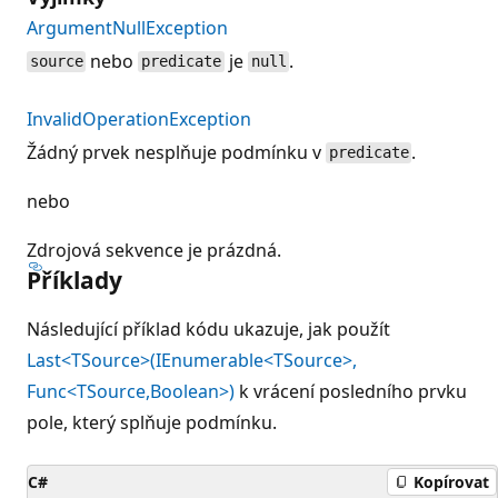
ArgumentNullException
nebo
je
.
source
predicate
null
InvalidOperationException
Žádný prvek nesplňuje podmínku v
.
predicate
nebo
Zdrojová sekvence je prázdná.
Příklady
Následující příklad kódu ukazuje, jak použít
Last<TSource>(IEnumerable<TSource>,
Func<TSource,Boolean>)
k vrácení posledního prvku
pole, který splňuje podmínku.
C#
Kopírovat