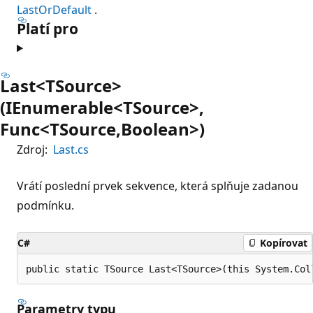
LastOrDefault
.
Platí pro
Last<TSource>
(IEnumerable<TSource>,
Func<TSource,Boolean>)
Zdroj:
Last.cs
Vrátí poslední prvek sekvence, která splňuje zadanou
podmínku.
C#
Kopírovat
public static TSource Last<TSource>(this System.Col
Parametry typu