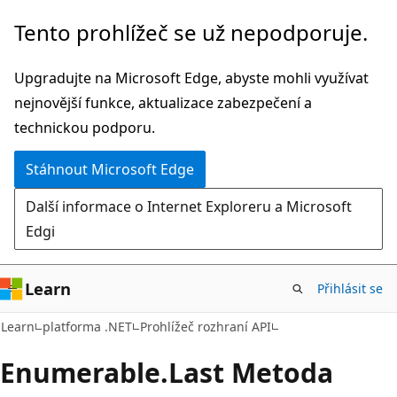
Přeskočit
Přeskočit
Tento prohlížeč se už nepodporuje.
na
na
hlavní
navigaci
Upgradujte na Microsoft Edge, abyste mohli využívat
obsah
na
nejnovější funkce, aktualizace zabezpečení a
stránce
technickou podporu.
Stáhnout Microsoft Edge
Další informace o Internet Exploreru a Microsoft
Edgi
Learn
Přihlásit se
C#
Learn
platforma .NET
Prohlížeč rozhraní API
Enumerable.
Last Metoda