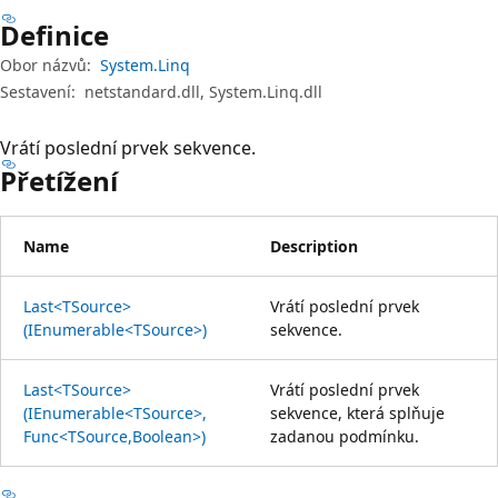
Definice
Obor názvů:
System.Linq
Sestavení:
netstandard.dll, System.Linq.dll
Vrátí poslední prvek sekvence.
Přetížení
Name
Description
Last<TSource>
Vrátí poslední prvek
(IEnumerable<TSource>)
sekvence.
Last<TSource>
Vrátí poslední prvek
(IEnumerable<TSource>,
sekvence, která splňuje
Func<TSource,Boolean>)
zadanou podmínku.