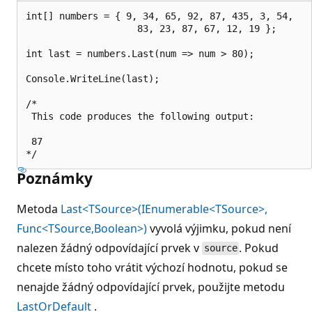
int[] numbers = { 9, 34, 65, 92, 87, 435, 3, 54,

                    83, 23, 87, 67, 12, 19 };

int last = numbers.Last(num => num > 80);

Console.WriteLine(last);

/*

 This code produces the following output:

 87

Poznámky
Metoda
Last<TSource>(IEnumerable<TSource>,
Func<TSource,Boolean>)
vyvolá výjimku, pokud není
nalezen žádný odpovídající prvek v
. Pokud
source
chcete místo toho vrátit výchozí hodnotu, pokud se
nenajde žádný odpovídající prvek, použijte metodu
LastOrDefault
.