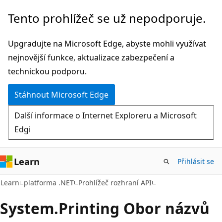
Přeskočit
Přeskočit
Tento prohlížeč se už nepodporuje.
na
na
hlavní
navigaci
Upgradujte na Microsoft Edge, abyste mohli využívat
obsah
na
nejnovější funkce, aktualizace zabezpečení a
stránce
technickou podporu.
Stáhnout Microsoft Edge
Další informace o Internet Exploreru a Microsoft
Edgi
Learn
Přihlásit se
Learn
platforma .NET
Prohlížeč rozhraní API
System.
Printing Obor názvů