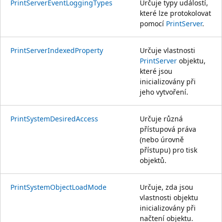
PrintServerEventLoggingTypes
Určuje typy událostí,
které lze protokolovat
pomocí
PrintServer
.
PrintServerIndexedProperty
Určuje vlastnosti
PrintServer
objektu,
které jsou
inicializovány při
jeho vytvoření.
PrintSystemDesiredAccess
Určuje různá
přístupová práva
(nebo úrovně
přístupu) pro tisk
objektů.
PrintSystemObjectLoadMode
Určuje, zda jsou
vlastnosti objektu
inicializovány při
načtení objektu.