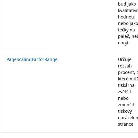
buď jako
kvalitativ
hodnotu,
nebo jako
tečky na
paleč, ne
obojí.
PageScalingFactorRange
Určuje
rozsah
procent, 
které mů
tiskárna
zvětšit
nebo
zmenšit
tiskový
obrázek 
stránce.