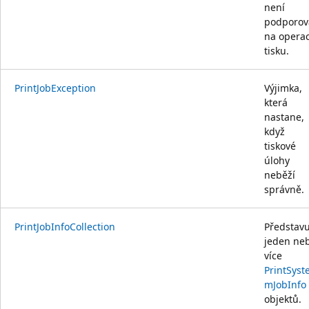
není
podporov
na opera
tisku.
PrintJobException
Výjimka,
která
nastane,
když
tiskové
úlohy
neběží
správně.
PrintJobInfoCollection
Představu
jeden ne
více
PrintSyst
mJobInfo
objektů.