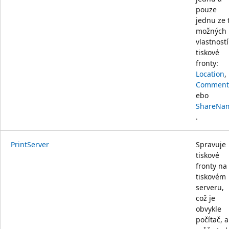
pouze
jednu ze t
možných
vlastností
tiskové
fronty:
Location
,
Comment
ebo
ShareNa
.
PrintServer
Spravuje
tiskové
fronty na
tiskovém
serveru,
což je
obvykle
počítač, a