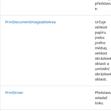
představu
e.
PrintDocumentImageableArea
Určuje
velikost
papíru
(nebo
jiného
média),
velikost
obrázkov
oblasti a
umístění
obrázkov
oblasti.
PrintDriver
Představu
ovladač
tisku.