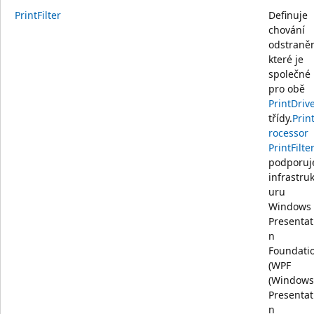
PrintFilter
Definuje
chování
odstraněn
které je
společné
pro obě
PrintDriv
třídy.
Prin
rocessor
PrintFilte
podporuj
infrastruk
uru
Windows
Presentat
n
Foundati
(WPF
(Windows
Presentat
n