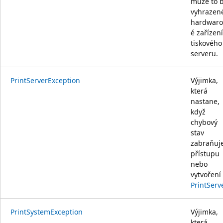
může to b
vyhrazen
hardwaro
é zařízení
tiskového
serveru.
PrintServerException
Výjimka,
která
nastane,
když
chybový
stav
zabraňuj
přístupu
nebo
vytvoření
PrintServ
PrintSystemException
Výjimka,
která