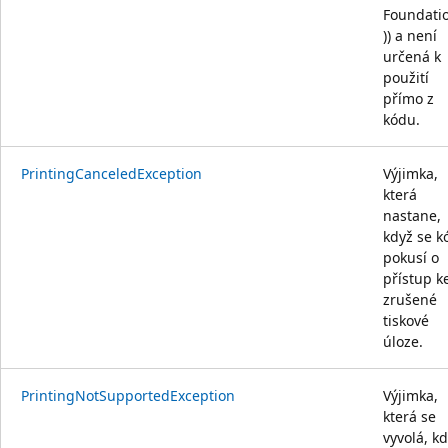
Foundati
)) a není
určená k
použití
přímo z
kódu.
PrintingCanceledException
Výjimka,
která
nastane,
když se k
pokusí o
přístup k
zrušené
tiskové
úloze.
PrintingNotSupportedException
Výjimka,
která se
vyvolá, k