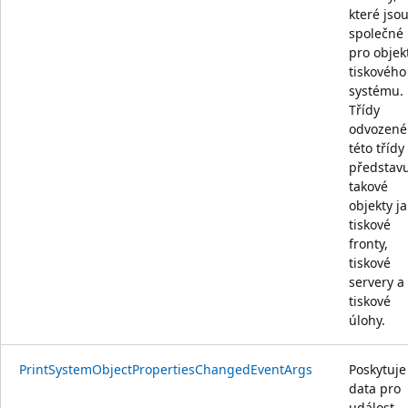
které jso
společné
pro objek
tiskového
systému.
Třídy
odvozené
této třídy
představu
takové
objekty j
tiskové
fronty,
tiskové
servery a
tiskové
úlohy.
PrintSystemObjectPropertiesChangedEventArgs
Poskytuje
data pro
událost