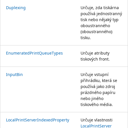
Duplexing
Určuje, zda tiskárna
používá jednostranný
tisk nebo nějaký typ
oboustranného
(oboustranného)
tisku.
EnumeratedPrintQueueTypes
Určuje atributy
tiskových front.
InputBin
Určuje vstupní
přihrádku, která se
používá jako zdroj
prázdného papíru
nebo jiného
tiskového média.
LocalPrintServerIndexedProperty
Určuje vlastnosti
LocalPrintServer