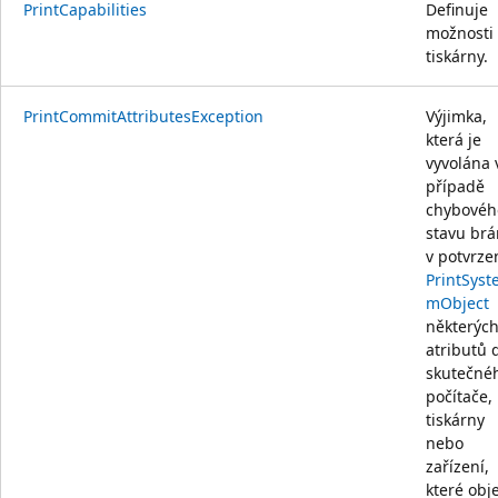
PrintCapabilities
Definuje
možnosti
tiskárny.
PrintCommitAttributesException
Výjimka,
která je
vyvolána 
případě
chybovéh
stavu brá
v potvrze
PrintSyst
mObject
některýc
atributů 
skutečné
počítače,
tiskárny
nebo
zařízení,
které obj