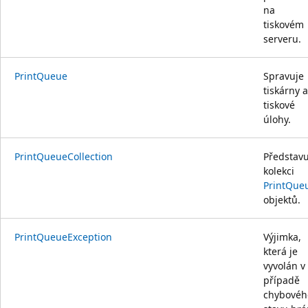
na
tiskovém
serveru.
PrintQueue
Spravuje
tiskárny a
tiskové
úlohy.
PrintQueueCollection
Představu
kolekci
PrintQue
objektů.
PrintQueueException
Výjimka,
která je
vyvolán v
případě
chybovéh