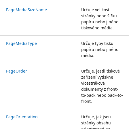
PageMediaSizeName
Určuje velikost
stránky nebo šířku
papíru nebo jiného
tiskového média.
PageMediaType
Určuje typy tisku
papíru nebo jiného
média.
PageOrder
Určuje, jestli tiskové
zařízení vytiskne
vícestrákové
dokumenty z front-
to-back nebo back-to-
front.
PageOrientation
Určuje, jak jsou
stránky obsahu
orientované na