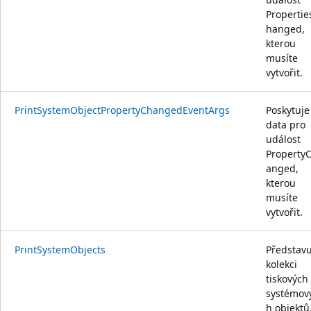
Propertie
hanged,
kterou
musíte
vytvořit.
PrintSystemObjectPropertyChangedEventArgs
Poskytuje
data pro
událost
Property
anged,
kterou
musíte
vytvořit.
PrintSystemObjects
Představu
kolekci
tiskových
systémov
h objektů