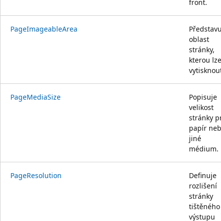
front.
PageImageableArea
Představu
oblast
stránky,
kterou lz
vytisknou
PageMediaSize
Popisuje
velikost
stránky p
papír ne
jiné
médium.
PageResolution
Definuje
rozlišení
stránky
tištěného
výstupu