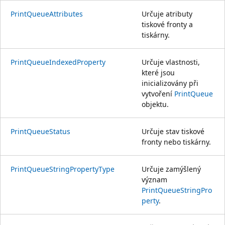
PrintQueueAttributes
Určuje atributy
tiskové fronty a
tiskárny.
PrintQueueIndexedProperty
Určuje vlastnosti,
které jsou
inicializovány při
vytvoření
PrintQueue
objektu.
PrintQueueStatus
Určuje stav tiskové
fronty nebo tiskárny.
PrintQueueStringPropertyType
Určuje zamýšlený
význam
PrintQueueStringPro
perty
.