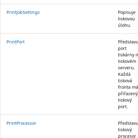
PrintJobSettings
Popisuje
tiskovou
úlohu.
PrintPort
Představu
port
tiskárny 
tiskovém
serveru.
Každá
tisková
fronta m
přiřazený
tiskový
port.
PrintProcessor
Představu
tiskový
procesor