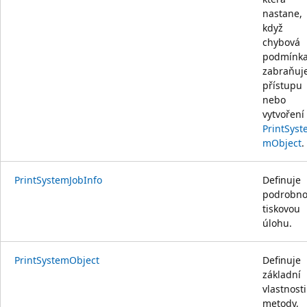
nastane,
když
chybová
podmínk
zabraňuj
přístupu
nebo
vytvoření
PrintSyst
mObject
.
PrintSystemJobInfo
Definuje
podrobn
tiskovou
úlohu.
PrintSystemObject
Definuje
základní
vlastnosti
metody,