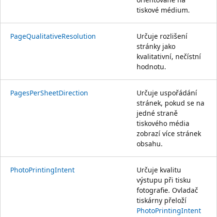
tiskové médium.
PageQualitativeResolution
Určuje rozlišení
stránky jako
kvalitativní, nečístní
hodnotu.
PagesPerSheetDirection
Určuje uspořádání
stránek, pokud se na
jedné straně
tiskového média
zobrazí více stránek
obsahu.
PhotoPrintingIntent
Určuje kvalitu
výstupu při tisku
fotografie. Ovladač
tiskárny přeloží
PhotoPrintingIntent