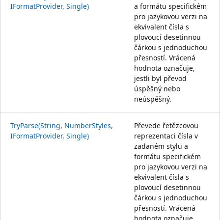
IFormatProvider, Single)
a formátu specifickém
pro jazykovou verzi na
ekvivalent čísla s
plovoucí desetinnou
čárkou s jednoduchou
přesností. Vrácená
hodnota označuje,
jestli byl převod
úspěšný nebo
neúspěšný.
TryParse(String, NumberStyles,
Převede řetězcovou
IFormatProvider, Single)
reprezentaci čísla v
zadaném stylu a
formátu specifickém
pro jazykovou verzi na
ekvivalent čísla s
plovoucí desetinnou
čárkou s jednoduchou
přesností. Vrácená
hodnota označuje,