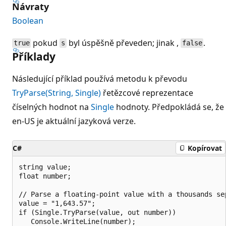
Návraty
Boolean
pokud
byl úspěšně převeden; jinak ,
.
true
s
false
Příklady
Následující příklad používá metodu k převodu
TryParse(String, Single)
řetězcové reprezentace
číselných hodnot na
Single
hodnoty. Předpokládá se, že
en-US je aktuální jazyková verze.
C#
Kopírovat
string value;

float number;

// Parse a floating-point value with a thousands sep
value = "1,643.57";

if (Single.TryParse(value, out number))

   Console.WriteLine(number);
