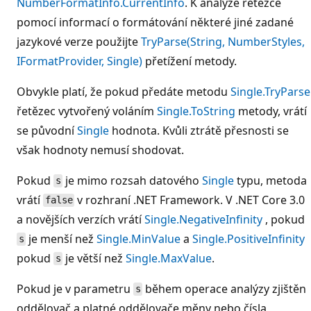
NumberFormatInfo.CurrentInfo
. K analýze řetězce
pomocí informací o formátování některé jiné zadané
jazykové verze použijte
TryParse(String, NumberStyles,
IFormatProvider, Single)
přetížení metody.
Obvykle platí, že pokud předáte metodu
Single.TryParse
řetězec vytvořený voláním
Single.ToString
metody, vrátí
se původní
Single
hodnota. Kvůli ztrátě přesnosti se
však hodnoty nemusí shodovat.
Pokud
je mimo rozsah datového
Single
typu, metoda
s
vrátí
v rozhraní .NET Framework. V .NET Core 3.0
false
a novějších verzích vrátí
Single.NegativeInfinity
, pokud
je menší než
Single.MinValue
a
Single.PositiveInfinity
s
pokud
je větší než
Single.MaxValue
.
s
Pokud je v parametru
během operace analýzy zjištěn
s
oddělovač a platné oddělovače měny nebo čísla