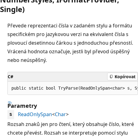
Single)
Převede reprezentaci čísla v zadaném stylu a formátu
specifickém pro jazykovou verzi na ekvivalent čísla s
plovoucí desetinnou čárkou s jednoduchou přesností.
Vrácená hodnota označuje, jestli byl převod úspěšný
nebo neúspěšný.
C#
Kopírovat
public static bool TryParse(ReadOnlySpan<char> s, S
Parametry
ReadOnlySpan
<
Char
>
s
Rozsah znaků jen pro čtení, který obsahuje číslo, které
chcete převést. Rozsah se interpretuje pomocí stylu