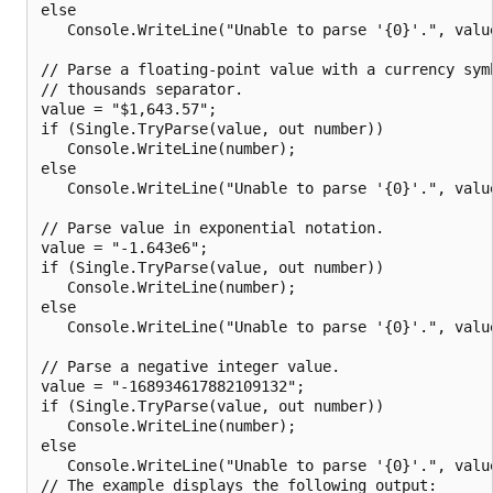
else

   Console.WriteLine("Unable to parse '{0}'.", value
// Parse a floating-point value with a currency symb
// thousands separator.

value = "$1,643.57";

if (Single.TryParse(value, out number))

   Console.WriteLine(number);

else

   Console.WriteLine("Unable to parse '{0}'.", value
// Parse value in exponential notation.

value = "-1.643e6";

if (Single.TryParse(value, out number))

   Console.WriteLine(number);

else

   Console.WriteLine("Unable to parse '{0}'.", value
// Parse a negative integer value.

value = "-168934617882109132";

if (Single.TryParse(value, out number))

   Console.WriteLine(number);

else

   Console.WriteLine("Unable to parse '{0}'.", value
// The example displays the following output:
