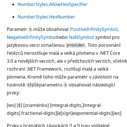
NumberStyles.AllowHexSpecifier
NumberStyles.HexNumber
Parametr
může obsahovat
PositiveInfinitySymbol
,
s
NegativeInfinitySymbol
nebo
NaNSymbol
symbol pro
jazykovou verzi označenou
. Toto porovnání
provider
řetězců nerozlišuje malá a velká písmena v .NET Core
3.0 a novějších verzích, ale v předchozích verzích, včetně
rozhraní .NET Framework, rozlišují malá a velká
písmena. Kromě toho může parametr v závislosti na
hodnotě
parametru
obsahovat následující
style
s
prvky:
[ws] [$] [znaménko] [integral-digits,]integral-
digits[.fractional-digits][e[sign]exponential-digits][ws]
Prvky v hranatých závorkách ([ a ]) jsou volitelné.