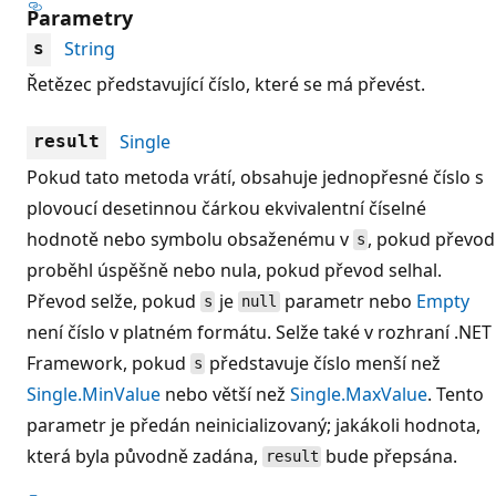
Parametry
String
s
Řetězec představující číslo, které se má převést.
Single
result
Pokud tato metoda vrátí, obsahuje jednopřesné číslo s
plovoucí desetinnou čárkou ekvivalentní číselné
hodnotě nebo symbolu obsaženému v
, pokud převod
s
proběhl úspěšně nebo nula, pokud převod selhal.
Převod selže, pokud
je
parametr nebo
Empty
s
null
není číslo v platném formátu. Selže také v rozhraní .NET
Framework, pokud
představuje číslo menší než
s
Single.MinValue
nebo větší než
Single.MaxValue
. Tento
parametr je předán neinicializovaný; jakákoli hodnota,
která byla původně zadána,
bude přepsána.
result