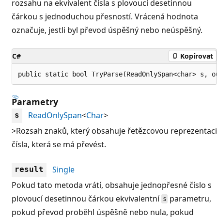
rozsahu na ekvivalent čísla s plovoucí desetinnou
čárkou s jednoduchou přesností. Vrácená hodnota
označuje, jestli byl převod úspěšný nebo neúspěšný.
C#
Kopírovat
public static bool TryParse(ReadOnlySpan<char> s, o
Parametry
ReadOnlySpan
<
Char
>
s
>Rozsah znaků, který obsahuje řetězcovou reprezentaci
čísla, která se má převést.
Single
result
Pokud tato metoda vrátí, obsahuje jednopřesné číslo s
plovoucí desetinnou čárkou ekvivalentní
parametru,
s
pokud převod proběhl úspěšně nebo nula, pokud