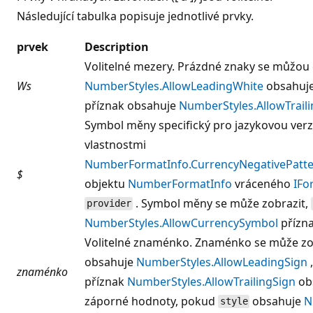
Následující tabulka popisuje jednotlivé prvky.
prvek
Description
Volitelné mezery. Prázdné znaky se můžou 
Ws
NumberStyles.AllowLeadingWhite
obsahuje
příznak obsahuje
NumberStyles.AllowTrail
Symbol měny specifický pro jazykovou verzi.
vlastnostmi
NumberFormatInfo.CurrencyNegativePatt
$
objektu
NumberFormatInfo
vráceného
IFo
. Symbol měny se může zobrazit,
provider
NumberStyles.AllowCurrencySymbol
přízna
Volitelné znaménko. Znaménko se může zo
obsahuje
NumberStyles.AllowLeadingSign
,
znaménko
příznak
NumberStyles.AllowTrailingSign
obs
záporné hodnoty, pokud
obsahuje
N
style