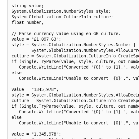
string value;

System.Globalization.NumberStyles style;

System.Globalization.CultureInfo culture;

float number;

// Parse currency value using en-GB culture.

value = "£1,097.63";

style = System.Globalization.NumberStyles.Number |

        System.Globalization.NumberStyles.AllowCurre
culture = System.Globalization.CultureInfo.CreateSpe
if (Single.TryParse(value, style, culture, out numbe
   Console.WriteLine("Converted '{0}' to {1}.", valu
else

   Console.WriteLine("Unable to convert '{0}'.", val
value = "1345,978";

style = System.Globalization.NumberStyles.AllowDecim
culture = System.Globalization.CultureInfo.CreateSpe
if (Single.TryParse(value, style, culture, out numbe
   Console.WriteLine("Converted '{0}' to {1}.", valu
else

   Console.WriteLine("Unable to convert '{0}'.", val
value = "1.345,978";
