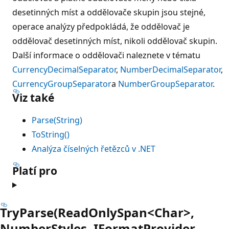
desetinných míst a oddělovače skupin jsou stejné,
operace analýzy předpokládá, že oddělovač je
oddělovač desetinných míst, nikoli oddělovač skupin.
Další informace o oddělovači naleznete v tématu
CurrencyDecimalSeparator
,
NumberDecimalSeparator
,
CurrencyGroupSeparator
a
NumberGroupSeparator
.
Viz také
Parse(String)
ToString()
Analýza číselných řetězců v .NET
Platí pro
TryParse(ReadOnlySpan<Char>,
NumberStyles, IFormatProvider,