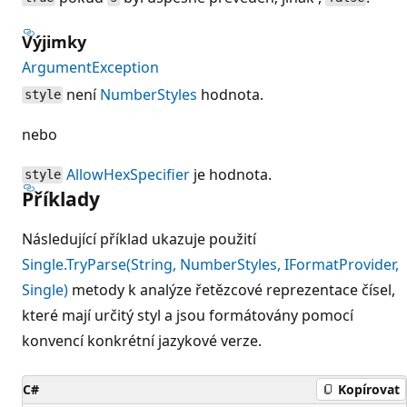
Výjimky
ArgumentException
není
NumberStyles
hodnota.
style
nebo
AllowHexSpecifier
je hodnota.
style
Příklady
Následující příklad ukazuje použití
Single.TryParse(String, NumberStyles, IFormatProvider,
Single)
metody k analýze řetězcové reprezentace čísel,
které mají určitý styl a jsou formátovány pomocí
konvencí konkrétní jazykové verze.
C#
Kopírovat