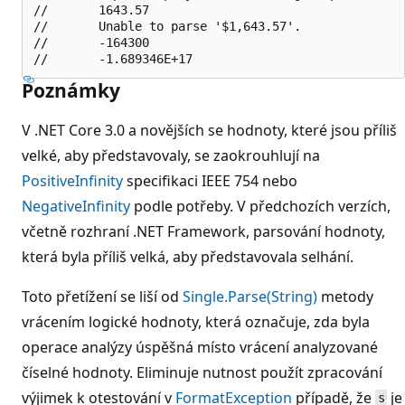
//       1643.57

//       Unable to parse '$1,643.57'.

//       -164300

Poznámky
V .NET Core 3.0 a novějších se hodnoty, které jsou příliš
velké, aby představovaly, se zaokrouhlují na
PositiveInfinity
specifikaci IEEE 754 nebo
NegativeInfinity
podle potřeby. V předchozích verzích,
včetně rozhraní .NET Framework, parsování hodnoty,
která byla příliš velká, aby představovala selhání.
Toto přetížení se liší od
Single.Parse(String)
metody
vrácením logické hodnoty, která označuje, zda byla
operace analýzy úspěšná místo vrácení analyzované
číselné hodnoty. Eliminuje nutnost použít zpracování
výjimek k otestování v
FormatException
případě, že
je
s