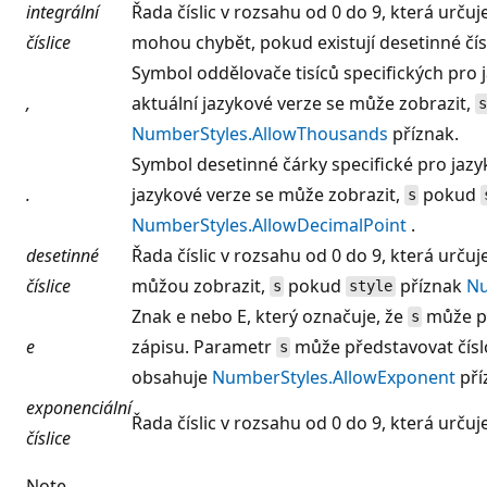
integrální
Řada číslic v rozsahu od 0 do 9, která určuje 
číslice
mohou chybět, pokud existují desetinné čísl
Symbol oddělovače tisíců specifických pro 
,
aktuální jazykové verze se může zobrazit,
s
NumberStyles.AllowThousands
příznak.
Symbol desetinné čárky specifické pro jazy
.
jazykové verze se může zobrazit,
pokud
s
NumberStyles.AllowDecimalPoint
.
desetinné
Řada číslic v rozsahu od 0 do 9, která určuj
číslice
můžou zobrazit,
pokud
příznak
Nu
s
style
Znak e nebo E, který označuje, že
může př
s
e
zápisu. Parametr
může představovat čísl
s
obsahuje
NumberStyles.AllowExponent
pří
exponenciální
Řada číslic v rozsahu od 0 do 9, která urču
číslice
Note