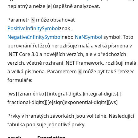
neplatný a nelze jej úspěšně analyzovat.
Parametr
může obsahovat
s
PositiveInfinitySymbol
znak ,
NegativeInfinitySymbol
nebo
NaNSymbol
symbol. Toto
porovnání řetězců nerozlišuje malá a velká písmena v
.NET Core 3.0 a novějších verzích, ale v předchozích
verzích, včetně rozhraní .NET Framework, rozlišují malá
a velká písmena. Parametrem
může být také řetězec
s
formuláře:
[ws] [znaménko] [integral-digits,]integral-digits[.[
fractional-digits]][e[sign]exponential-digits][ws]
Prvky v hranatých závorkách jsou volitelné. Následující
tabulka popisuje jednotlivé prvky.
prvek
Description