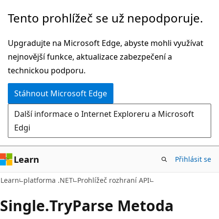
Přeskočit
Přeskočit
Tento prohlížeč se už nepodporuje.
na
na
hlavní
navigaci
Upgradujte na Microsoft Edge, abyste mohli využívat
obsah
na
nejnovější funkce, aktualizace zabezpečení a
stránce
technickou podporu.
Stáhnout Microsoft Edge
Další informace o Internet Exploreru a Microsoft
Edgi
Learn
Přihlásit se
C#
Learn
platforma .NET
Prohlížeč rozhraní API
Single.
Try
Parse Metoda