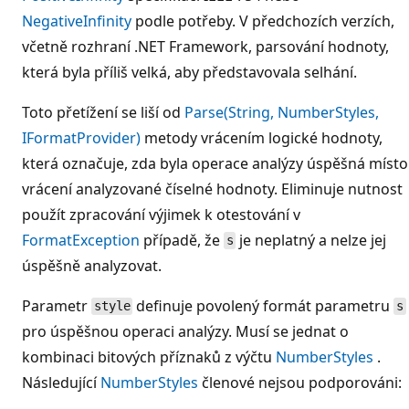
NegativeInfinity
podle potřeby. V předchozích verzích,
včetně rozhraní .NET Framework, parsování hodnoty,
která byla příliš velká, aby představovala selhání.
Toto přetížení se liší od
Parse(String, NumberStyles,
IFormatProvider)
metody vrácením logické hodnoty,
která označuje, zda byla operace analýzy úspěšná místo
vrácení analyzované číselné hodnoty. Eliminuje nutnost
použít zpracování výjimek k otestování v
FormatException
případě, že
je neplatný a nelze jej
s
úspěšně analyzovat.
Parametr
definuje povolený formát parametru
style
s
pro úspěšnou operaci analýzy. Musí se jednat o
kombinaci bitových příznaků z výčtu
NumberStyles
.
Následující
NumberStyles
členové nejsou podporováni: