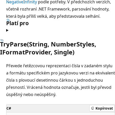
NegativeInfinity
podle potřeby. V předchozích verzích,
včetně rozhraní .NET Framework, parsování hodnoty,
která byla příliš velká, aby představovala selhání.
Platí pro
TryParse(String, NumberStyles,
IFormatProvider, Single)
Převede řetězcovou reprezentaci čísla v zadaném stylu
a formátu specifickém pro jazykovou verzi na ekvivalent
čísla s plovoucí desetinnou čárkou s jednoduchou
přesností. Vrácená hodnota označuje, jestli byl převod
úspěšný nebo neúspěšný.
C#
Kopírovat