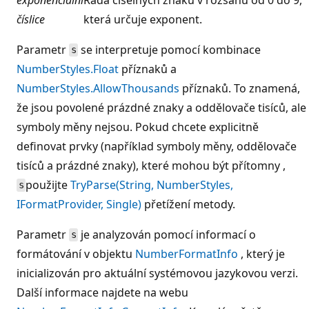
číslice
která určuje exponent.
Parametr
se interpretuje pomocí kombinace
s
NumberStyles.Float
příznaků a
NumberStyles.AllowThousands
příznaků. To znamená,
že jsou povolené prázdné znaky a oddělovače tisíců, ale
symboly měny nejsou. Pokud chcete explicitně
definovat prvky (například symboly měny, oddělovače
tisíců a prázdné znaky), které mohou být přítomny ,
použijte
TryParse(String, NumberStyles,
s
IFormatProvider, Single)
přetížení metody.
Parametr
je analyzován pomocí informací o
s
formátování v objektu
NumberFormatInfo
, který je
inicializován pro aktuální systémovou jazykovou verzi.
Další informace najdete na webu