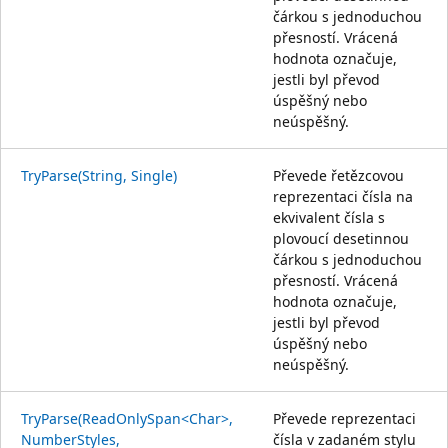
čárkou s jednoduchou
přesností. Vrácená
hodnota označuje,
jestli byl převod
úspěšný nebo
neúspěšný.
TryParse(String, Single)
Převede řetězcovou
reprezentaci čísla na
ekvivalent čísla s
plovoucí desetinnou
čárkou s jednoduchou
přesností. Vrácená
hodnota označuje,
jestli byl převod
úspěšný nebo
neúspěšný.
TryParse(ReadOnlySpan<Char>,
Převede reprezentaci
NumberStyles,
čísla v zadaném stylu