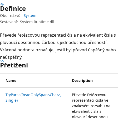
Definice
Obor názvů:
System
Sestavení:
System.Runtime.dll
Převede řetězcovou reprezentaci čísla na ekvivalent čísla s
plovoucí desetinnou čárkou s jednoduchou přesností.
Vrácená hodnota označuje, jestli byl převod úspěšný nebo
neúspěšný.
Přetížení
Name
Description
TryParse(ReadOnlySpan<Char>,
Převede řetězcovou
Single)
reprezentaci čísla ve
znakovém rozsahu na
ekvivalent čísla s
plovoucí desetinnou