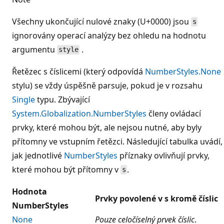
Všechny ukončující nulové znaky (U+0000) jsou
s
ignorovány operací analýzy bez ohledu na hodnotu
argumentu
.
style
Řetězec s číslicemi (který odpovídá
NumberStyles.None
stylu) se vždy úspěšně parsuje, pokud je v rozsahu
Single
typu. Zbývající
System.Globalization.NumberStyles
členy ovládací
prvky, které mohou být, ale nejsou nutné, aby byly
přítomny ve vstupním řetězci. Následující tabulka uvádí,
jak jednotlivé
NumberStyles
příznaky ovlivňují prvky,
které mohou být přítomny v
.
s
Hodnota
Prvky povolené v s kromě číslic
NumberStyles
None
Pouze celočíselný prvek číslic
.