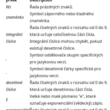
Ws
Řada prázdných znaků.
Symbol záporného nebo kladného
znaménko
znaménka.
Řada číselných znaků v rozsahu od 0 do 9,
integrální
která určuje celočíselnou část čísla.
číslice
Integrální číslice mohou chybět, pokud
existují desetinné číslice.
Symbol oddělovače skupin specifických
,
pro jazykovou verzi.
Symbol desetinné čárky specifické pro
.
jazykovou verzi.
desetinné
Řada číselných znaků v rozsahu od 0 do 9,
číslice
která určuje desetinnou část čísla.
Velké nebo malé písmeno "e", které
E
označuje exponenciální (vědecký) zápis.
exponenciální
Řada číselných znaků v rozsahu od 0 do 9,