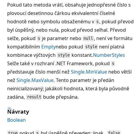
Pokud tato metoda vrátí, obsahuje jednopřesné číslo s
plovoucí desetinnou čárkou ekvivalentní číselné
hodnotě nebo symbolu obsaženému v
, pokud převod
s
byl úspěšný, nebo nula, pokud převod selhal. Převod
selže, pokud
je parametr nebo
, není ve formátu
s
null
kompatibilním
Empty
nebo pokud
není platná
style
kombinace výčtových
konstant.
NumberStyles
style
Selže také v rozhraní .NET Framework, pokud
s
představuje číslo menší než
Single.MinValue
nebo větší
než
Single.MaxValue
. Tento parametr je předán
neinicializovaný; jakákoli hodnota, která byla původně
zadána,
bude přepsána.
result
Návraty
Boolean
pokud
byl úspěšně převeden; jinak ,
.
true
s
false