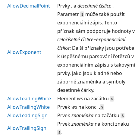
AllowDecimalPoint
Prvky
.
a
desetinné číslice
.
Parametr
může také použít
s
exponenciální zápis. Tento
příznak sám podporuje hodnoty v
celočíselné číslice
E
exponenciální
číslice
; Další příznaky jsou potřeba
AllowExponent
k úspěšnému parsování řetězců v
exponenciálním zápisu s takovými
prvky, jako jsou kladné nebo
záporné znaménka a symboly
desetinné čárky.
AllowLeadingWhite
Element
ws
na začátku
.
s
AllowTrailingWhite
Prvek
ws
na konci .
s
AllowLeadingSign
Prvek
znaménka
na začátku
.
s
Prvek
znaménka
na konci znaku
AllowTrailingSign
.
s