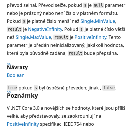
převod selhal. Převod selže, pokud
je
parametr
s
null
nebo je prázdný nebo není číslo v platném formátu.
Pokud
je platné číslo menší než
Single.MinValue
,
s
je
NegativeInfinity
. Pokud
je platné číslo větší
result
s
než
Single.MaxValue
,
je
PositiveInfinity
. Tento
result
parametr je předán neinicializovaný; jakákoli hodnota,
která byla původně zadána,
bude přepsána.
result
Návraty
Boolean
pokud
byl úspěšně převeden; jinak ,
.
true
s
false
Poznámky
V .NET Core 3.0 a novějších se hodnoty, které jsou příliš
velké, aby představovaly, se zaokrouhlují na
PositiveInfinity
specifikaci IEEE 754 nebo