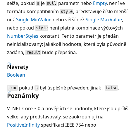
selže, pokud
je
parametr nebo
Empty
, není ve
s
null
formátu kompatibilním
, představuje číslo menší
style
než
Single.MinValue
nebo větší než
Single.MaxValue
,
nebo pokud
není platná kombinace výčtových
style
NumberStyles
konstant. Tento parametr je předán
neinicializovaný; jakákoli hodnota, která byla původně
zadána,
bude přepsána.
result
Návraty
Boolean
pokud
byl úspěšně převeden; jinak ,
.
true
s
false
Poznámky
V .NET Core 3.0 a novějších se hodnoty, které jsou příliš
velké, aby představovaly, se zaokrouhlují na
PositiveInfinity
specifikaci IEEE 754 nebo