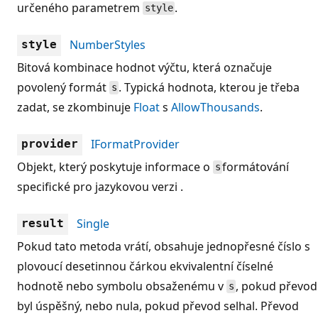
určeného parametrem
.
style
NumberStyles
style
Bitová kombinace hodnot výčtu, která označuje
povolený formát
. Typická hodnota, kterou je třeba
s
zadat, se zkombinuje
Float
s
AllowThousands
.
IFormatProvider
provider
Objekt, který poskytuje informace o
formátování
s
specifické pro jazykovou verzi .
Single
result
Pokud tato metoda vrátí, obsahuje jednopřesné číslo s
plovoucí desetinnou čárkou ekvivalentní číselné
hodnotě nebo symbolu obsaženému v
, pokud převod
s
byl úspěšný, nebo nula, pokud převod selhal. Převod