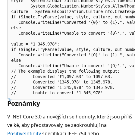
style = System.Globalization.NumberStyles.AllowDecim
        System.Globalization.NumberStyles.AllowThous
culture = System.Globalization.CultureInfo.CreateSpe
if (Single.TryParse(value, style, culture, out numbe
   Console.WriteLine("Converted '{0}' to {1}.", valu
else

   Console.WriteLine("Unable to convert '{0}'.", val
value = "1 345,978";

if (Single.TryParse(value, style, culture, out numbe
   Console.WriteLine("Converted '{0}' to {1}.", valu
else

   Console.WriteLine("Unable to convert '{0}'.", val
// The example displays the following output:

//       Converted '£1,097.63' to 1097.63.

//       Converted '1345,978' to 1345.978.

//       Converted '1.345,978' to 1345.978.

Poznámky
V .NET Core 3.0 a novějších se hodnoty, které jsou příliš
velké, aby představovaly, se zaokrouhlují na
PositiveInfinity
specifikaci IEEE 754 nebo