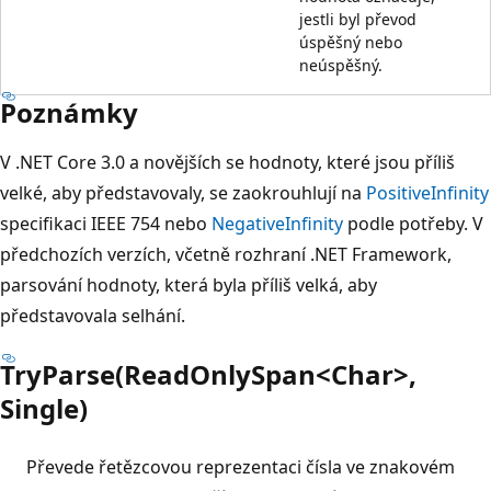
jestli byl převod
úspěšný nebo
neúspěšný.
Poznámky
V .NET Core 3.0 a novějších se hodnoty, které jsou příliš
velké, aby představovaly, se zaokrouhlují na
PositiveInfinity
specifikaci IEEE 754 nebo
NegativeInfinity
podle potřeby. V
předchozích verzích, včetně rozhraní .NET Framework,
parsování hodnoty, která byla příliš velká, aby
představovala selhání.
TryParse(ReadOnlySpan<Char>,
Single)
Převede řetězcovou reprezentaci čísla ve znakovém