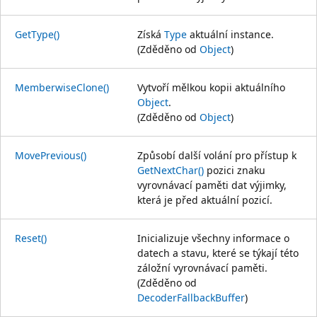
GetType()
Získá
Type
aktuální instance.
(Zděděno od
Object
)
MemberwiseClone()
Vytvoří mělkou kopii aktuálního
Object
.
(Zděděno od
Object
)
MovePrevious()
Způsobí další volání pro přístup k
GetNextChar()
pozici znaku
vyrovnávací paměti dat výjimky,
která je před aktuální pozicí.
Reset()
Inicializuje všechny informace o
datech a stavu, které se týkají této
záložní vyrovnávací paměti.
(Zděděno od
DecoderFallbackBuffer
)