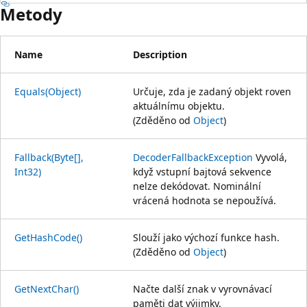
Metody
Name
Description
Equals(Object)
Určuje, zda je zadaný objekt roven
aktuálnímu objektu.
(Zděděno od
Object
)
Fallback(Byte[],
DecoderFallbackException
Vyvolá,
Int32)
když vstupní bajtová sekvence
nelze dekódovat. Nominální
vrácená hodnota se nepoužívá.
GetHashCode()
Slouží jako výchozí funkce hash.
(Zděděno od
Object
)
GetNextChar()
Načte další znak v vyrovnávací
paměti dat výjimky.