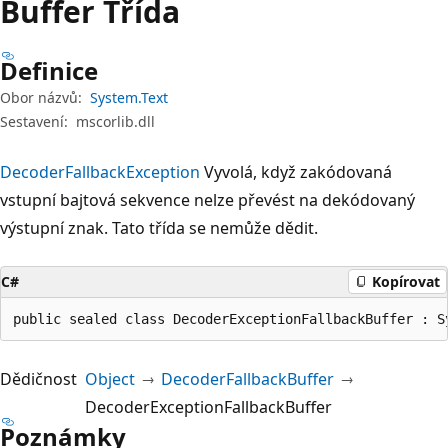
Buffer Třída
Definice
Obor názvů:
System.Text
Sestavení:
mscorlib.dll
DecoderFallbackException
Vyvolá, když zakódovaná
vstupní bajtová sekvence nelze převést na dekódovaný
výstupní znak. Tato třída se nemůže dědit.
C#
Kopírovat
public sealed class DecoderExceptionFallbackBuffer : S
Dědičnost
Object
DecoderFallbackBuffer
DecoderExceptionFallbackBuffer
Poznámky