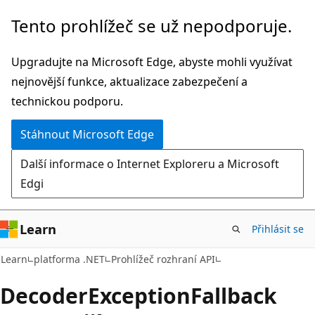
Přeskočit
Přeskočit
Tento prohlížeč se už nepodporuje.
na
na
hlavní
navigaci
Upgradujte na Microsoft Edge, abyste mohli využívat
obsah
na
nejnovější funkce, aktualizace zabezpečení a
stránce
technickou podporu.
Stáhnout Microsoft Edge
Další informace o Internet Exploreru a Microsoft
Edgi
Learn
Přihlásit se
C#
Learn
platforma .NET
Prohlížeč rozhraní API
Decoder
Exception
Fallback