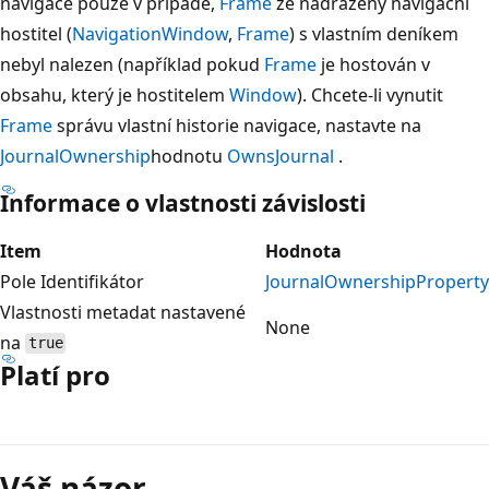
navigace pouze v případě,
Frame
že nadřazený navigační
hostitel (
NavigationWindow
,
Frame
) s vlastním deníkem
nebyl nalezen (například pokud
Frame
je hostován v
obsahu, který je hostitelem
Window
). Chcete-li vynutit
Frame
správu vlastní historie navigace, nastavte na
JournalOwnership
hodnotu
OwnsJournal
.
Informace o vlastnosti závislosti
Item
Hodnota
Pole Identifikátor
JournalOwnershipProperty
Vlastnosti metadat nastavené
None
na
true
Platí pro
Režim
čtení
Váš názor
zakázán