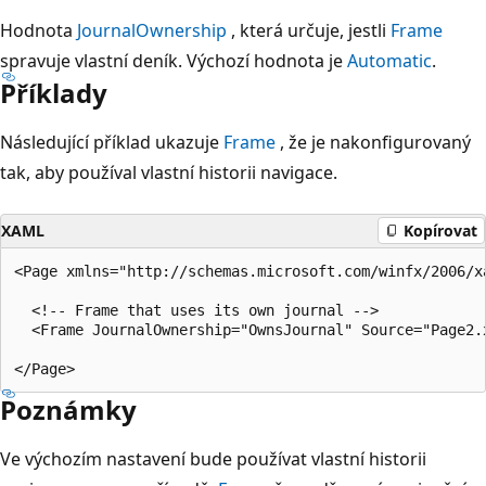
Hodnota
JournalOwnership
, která určuje, jestli
Frame
spravuje vlastní deník. Výchozí hodnota je
Automatic
.
Příklady
Následující příklad ukazuje
Frame
, že je nakonfigurovaný
tak, aby používal vlastní historii navigace.
XAML
Kopírovat
<Page xmlns="http://schemas.microsoft.com/winfx/2006/xa
  <!-- Frame that uses its own journal -->

  <Frame JournalOwnership="OwnsJournal" Source="Page2.x
Poznámky
Ve výchozím nastavení bude používat vlastní historii