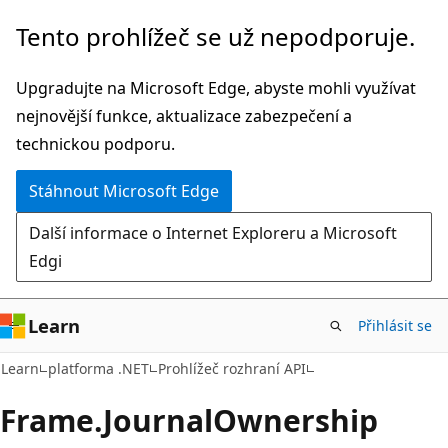
Přeskočit
Přeskočit
Tento prohlížeč se už nepodporuje.
na
na
hlavní
navigaci
Upgradujte na Microsoft Edge, abyste mohli využívat
obsah
na
nejnovější funkce, aktualizace zabezpečení a
stránce
technickou podporu.
Stáhnout Microsoft Edge
Další informace o Internet Exploreru a Microsoft
Edgi
Learn
Přihlásit se
C#
Learn
platforma .NET
Prohlížeč rozhraní API
Frame.
Journal
Ownership