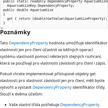
public static readonly DependencyProperty AquariumSizeP
  AquariumSizeKey.DependencyProperty;

public double AquariumSize

{

  get { return (double)GetValue(AquariumSizeProperty); 
Poznámky
Tato
DependencyProperty
hodnota umožňuje identifikátor
vlastnosti jen pro čtení účastnit se běžných operací
systému vlastností pomocí některých stejných rozhraní,
která se používají pro vlastnosti závislostí pro čtení i zápis.
Pokud chcete implementovat přístupové objekty get
vlastnosti pro vlastnost závislostí jen pro čtení, měli byste
vytvořit a vystavit
DependencyProperty
identifikátor třídy.
Slouží k dvěma účelům:
Vaše vlastní třída potřebuje
DependencyProperty