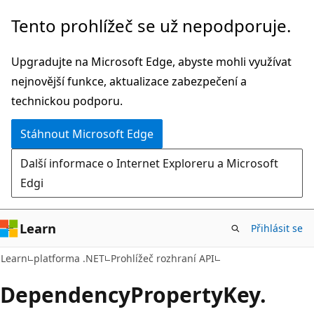
Přeskočit
Přeskočit
Tento prohlížeč se už nepodporuje.
na
na
hlavní
navigaci
Upgradujte na Microsoft Edge, abyste mohli využívat
obsah
na
nejnovější funkce, aktualizace zabezpečení a
stránce
technickou podporu.
Stáhnout Microsoft Edge
Další informace o Internet Exploreru a Microsoft
Edgi
Learn
Přihlásit se
C#
Learn
platforma .NET
Prohlížeč rozhraní API
Dependency
Property
Key.