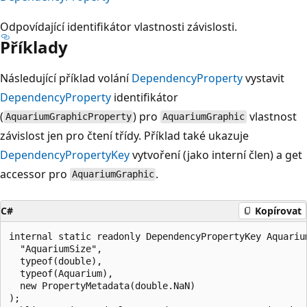
Odpovídající identifikátor vlastnosti závislosti.
Příklady
Následující příklad volání
DependencyProperty
vystavit
DependencyProperty
identifikátor
(
) pro
vlastnost
AquariumGraphicProperty
AquariumGraphic
závislost jen pro čtení třídy. Příklad také ukazuje
DependencyPropertyKey
vytvoření (jako interní člen) a get
accessor pro
.
AquariumGraphic
C#
Kopírovat
internal static readonly DependencyPropertyKey Aquariu
  "AquariumSize",

  typeof(double),

  typeof(Aquarium),

  new PropertyMetadata(double.NaN)

);
