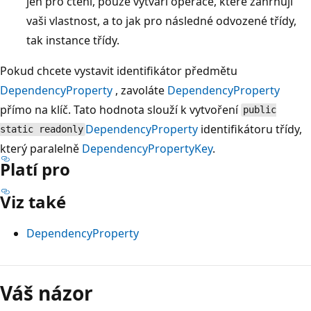
jen pro čtení, pouze vytváří operace, které zahrnují
vaši vlastnost, a to jak pro následné odvozené třídy,
tak instance třídy.
Pokud chcete vystavit identifikátor předmětu
DependencyProperty
, zavoláte
DependencyProperty
přímo na klíč. Tato hodnota slouží k vytvoření
public
DependencyProperty
identifikátoru třídy,
static readonly
který paralelně
DependencyPropertyKey
.
Platí pro
Viz také
DependencyProperty
Režim
čtení
Váš názor
zakázán