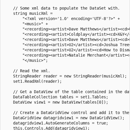
    // Some xml data to populate the DataSet with.

    string musicXml =

        "<?xml version='1.0' encoding='UTF-8'?>" +

        "<music>" +

        "<recording><artist>Dave Matthews</artist><cd>
        "<recording><artist>Coldplay</artist><cd>X&Y</c
        "<recording><artist>Dave Matthews</artist><cd>
        "<recording><artist>U2</artist><cd>Joshua Tree<
        "<recording><artist>U2</artist><cd>How to Dism
        "<recording><artist>Natalie Merchant</artist><c
        "</music>";

    // Read the xml.

    StringReader reader = new StringReader(musicXml);

    set1.ReadXml(reader);

    // Get a DataView of the table contained in the dat
    DataTableCollection tables = set1.Tables;

    DataView view1 = new DataView(tables[0]);

    // Create a DataGridView control and add it to the 
    DataGridView datagridview1 = new DataGridView();

    datagridview1.AutoGenerateColumns = true;

    this.Controls.Add(datagridview1);
