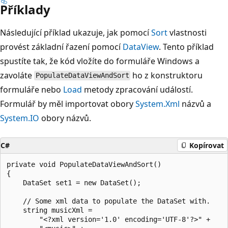
Příklady
Následující příklad ukazuje, jak pomocí
Sort
vlastnosti
provést základní řazení pomocí
DataView
. Tento příklad
spustíte tak, že kód vložíte do formuláře Windows a
zavoláte
ho z konstruktoru
PopulateDataViewAndSort
formuláře nebo
Load
metody zpracování událostí.
Formulář by měl importovat obory
System.Xml
názvů a
System.IO
obory názvů.
C#
Kopírovat
private void PopulateDataViewAndSort()

{

    DataSet set1 = new DataSet();

    // Some xml data to populate the DataSet with.

    string musicXml =

        "<?xml version='1.0' encoding='UTF-8'?>" +
