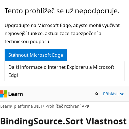
Přeskočit
Přeskočit
Tento prohlížeč se už nepodporuje.
na
na
hlavní
navigaci
Upgradujte na Microsoft Edge, abyste mohli využívat
obsah
na
nejnovější funkce, aktualizace zabezpečení a
stránce
technickou podporu.
Stáhnout Microsoft Edge
Další informace o Internet Exploreru a Microsoft
Edgi
Learn
Přihlásit se
C#
Learn
platforma .NET
Prohlížeč rozhraní API
Binding
Source.
Sort Vlastnost