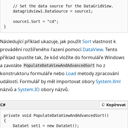
    // Set the data source for the DataGridView.

    datagridview1.DataSource = source1;

    source1.Sort = "cd";

Následující příklad ukazuje, jak použít
Sort
vlastnost k
provádění rozšířeného řazení pomocí
DataView
. Tento
příklad spustíte tak, že kód vložíte do formuláře Windows
a zavoláte
ho z
PopulateDataViewAndAdvancedSort
konstruktoru formuláře nebo
Load
metody zpracování
událostí. Formulář by měl importovat obory
System.Xml
názvů a
System.IO
obory názvů.
C#
Kopírovat
private void PopulateDataViewAndAdvancedSort()

{

    DataSet set1 = new DataSet();
