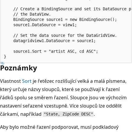
    // Create a BindingSource and set its DataSource pr
    // the DataView.

    BindingSource source1 = new BindingSource();

    source1.DataSource = view1;

    // Set the data source for the DataGridView.

    datagridview1.DataSource = source1;

    source1.Sort = "artist ASC, cd ASC";

Poznámky
Vlastnost
Sort
je řetězec rozlišující velká a malá písmena,
který určuje názvy sloupců, které se používají k řazení
řádků spolu se směrem řazení. Sloupce jsou ve výchozím
nastavení seřazené vzestupně. Více sloupců lze oddělit
čárkami, například
.
"State, ZipCode DESC"
Aby bylo možné řazení podporovat, musí podkladový