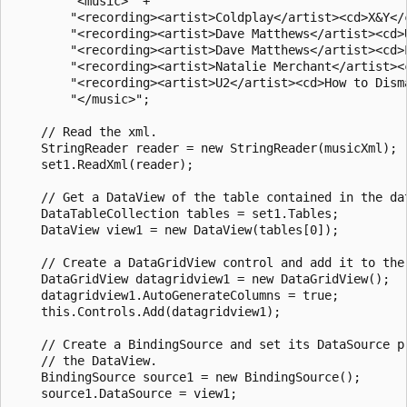
        "<music>" +

        "<recording><artist>Coldplay</artist><cd>X&Y</c
        "<recording><artist>Dave Matthews</artist><cd>
        "<recording><artist>Dave Matthews</artist><cd>
        "<recording><artist>Natalie Merchant</artist><c
        "<recording><artist>U2</artist><cd>How to Dism
        "</music>";

    // Read the xml.

    StringReader reader = new StringReader(musicXml);

    set1.ReadXml(reader);

    // Get a DataView of the table contained in the dat
    DataTableCollection tables = set1.Tables;

    DataView view1 = new DataView(tables[0]);

    // Create a DataGridView control and add it to the 
    DataGridView datagridview1 = new DataGridView();

    datagridview1.AutoGenerateColumns = true;

    this.Controls.Add(datagridview1);

    // Create a BindingSource and set its DataSource pr
    // the DataView.

    BindingSource source1 = new BindingSource();

    source1.DataSource = view1;
