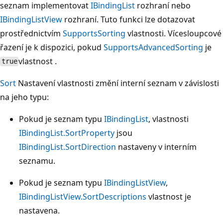
seznam implementovat
IBindingList
rozhraní nebo
IBindingListView
rozhraní. Tuto funkci lze dotazovat
prostřednictvím
SupportsSorting
vlastnosti. Vícesloupcové
řazení je k dispozici, pokud
SupportsAdvancedSorting
je
vlastnost .
true
Sort
Nastavení vlastnosti změní interní seznam v závislosti
na jeho typu:
Pokud je seznam typu
IBindingList
, vlastnosti
IBindingList.SortProperty
jsou
IBindingList.SortDirection
nastaveny v interním
seznamu.
Pokud je seznam typu
IBindingListView
,
IBindingListView.SortDescriptions
vlastnost je
nastavena.