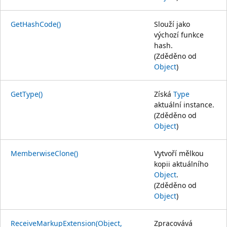
GetHashCode()
Slouží jako
výchozí funkce
hash.
(Zděděno od
Object
)
GetType()
Získá
Type
aktuální instance.
(Zděděno od
Object
)
MemberwiseClone()
Vytvoří mělkou
kopii aktuálního
Object
.
(Zděděno od
Object
)
ReceiveMarkupExtension(Object,
Zpracovává