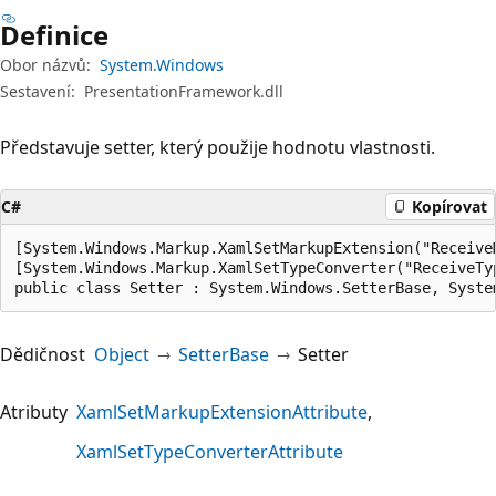
Definice
Obor názvů:
System.Windows
Sestavení:
PresentationFramework.dll
Představuje setter, který použije hodnotu vlastnosti.
C#
Kopírovat
[System.Windows.Markup.XamlSetMarkupExtension("ReceiveM
[System.Windows.Markup.XamlSetTypeConverter("ReceiveTyp
public class Setter : System.Windows.SetterBase, Syste
Dědičnost
Object
SetterBase
Setter
Atributy
XamlSetMarkupExtensionAttribute
XamlSetTypeConverterAttribute