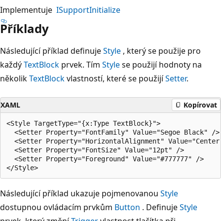
Implementuje
ISupportInitialize
Příklady
Následující příklad definuje
Style
, který se použije pro
každý
TextBlock
prvek. Tím
Style
se použijí hodnoty na
několik
TextBlock
vlastností, které se použijí
Setter
.
XAML
Kopírovat
<Style TargetType="{x:Type TextBlock}">

  <Setter Property="FontFamily" Value="Segoe Black" />

  <Setter Property="HorizontalAlignment" Value="Center"
  <Setter Property="FontSize" Value="12pt" />

  <Setter Property="Foreground" Value="#777777" />

Následující příklad ukazuje pojmenovanou
Style
dostupnou ovládacím prvkům
Button
. Definuje
Style
prvek, který změní
Trigger
vlastnost tlačítka při