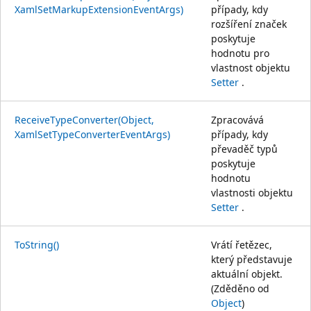
XamlSetMarkupExtensionEventArgs)
případy, kdy
rozšíření značek
poskytuje
hodnotu pro
vlastnost objektu
Setter
.
ReceiveTypeConverter(Object,
Zpracovává
XamlSetTypeConverterEventArgs)
případy, kdy
převaděč typů
poskytuje
hodnotu
vlastnosti objektu
Setter
.
ToString()
Vrátí řetězec,
který představuje
aktuální objekt.
(Zděděno od
Object
)