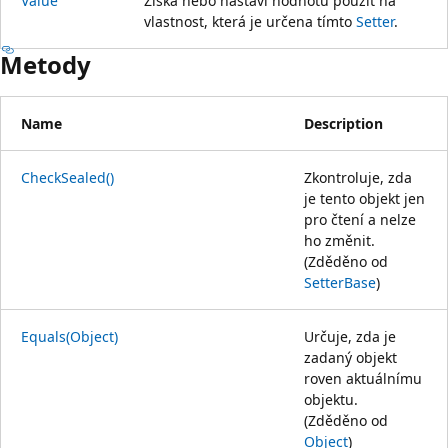
Value
Získá nebo nastaví hodnotu použít na
vlastnost, která je určena tímto
Setter
.
Metody
Name
Description
CheckSealed()
Zkontroluje, zda
je tento objekt jen
pro čtení a nelze
ho změnit.
(Zděděno od
SetterBase
)
Equals(Object)
Určuje, zda je
zadaný objekt
roven aktuálnímu
objektu.
(Zděděno od
Object
)