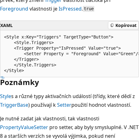
Foreground
vlastnosti je
IsPressed
.
true
XAML
Kopírovat
<Style x:Key="Triggers" TargetType="Button">

    <Style.Triggers>

    <Trigger Property="IsPressed" Value="true">

        <Setter Property = "Foreground" Value="Green"/>
    </Trigger>

    </Style.Triggers>

Poznámky
Style
s a různé typy aktivačních událostí (třídy, které dědí z
TriggerBase
) používají k
Setter
použití hodnot vlastností.
Je nutné zadat jak vlastnosti, tak vlastnosti
Property
Value
Setter
pro setter, aby byly smysluplné. V .NET
8 a starších verzích se vyvolá výjimka, pokud není