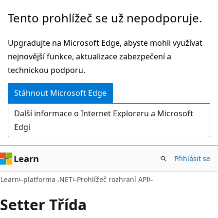
Přeskočit
Přeskočit
Tento prohlížeč se už nepodporuje.
na
na
hlavní
navigaci
Upgradujte na Microsoft Edge, abyste mohli využívat
obsah
na
nejnovější funkce, aktualizace zabezpečení a
stránce
technickou podporu.
Stáhnout Microsoft Edge
Další informace o Internet Exploreru a Microsoft
Edgi
Learn
Přihlásit se
C#
Learn
platforma .NET
Prohlížeč rozhraní API
Setter Třída