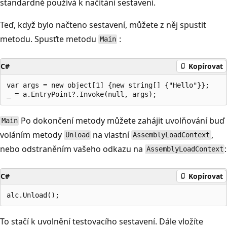
standardně používá k načítání sestavení.
Teď, když bylo načteno sestavení, můžete z něj spustit
metodu. Spusťte metodu
:
Main
C#
Kopírovat
var args = new object[1] {new string[] {"Hello"}};

Po dokončení metody můžete zahájit uvolňování buď
Main
voláním metody
na vlastní
,
Unload
AssemblyLoadContext
nebo odstraněním vašeho odkazu na
:
AssemblyLoadContext
C#
Kopírovat
To stačí k uvolnění testovacího sestavení. Dále vložíte