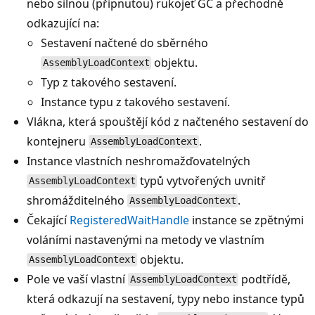
nebo silnou (připnutou) rukojeť GC a přechodně
odkazující na:
Sestavení načtené do sběrného
objektu.
AssemblyLoadContext
Typ z takového sestavení.
Instance typu z takového sestavení.
Vlákna, která spouštějí kód z načteného sestavení do
kontejneru
.
AssemblyLoadContext
Instance vlastních neshromažďovatelných
typů vytvořených uvnitř
AssemblyLoadContext
shromážditelného
.
AssemblyLoadContext
Čekající
RegisteredWaitHandle
instance se zpětnými
voláními nastavenými na metody ve vlastním
objektu.
AssemblyLoadContext
Pole ve vaší vlastní
podtřídě,
AssemblyLoadContext
která odkazují na sestavení, typy nebo instance typů