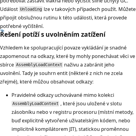
potřebovat zastavit vlákna nebo vyčistit silné úchyty GC.
Událost
lze v takových případech použít. Můžete
Unloading
připojit obslužnou rutinu k této události, která provede
potřebné vyčištění.
Řešení potíží s uvolněním zatížení
Vzhledem ke spolupracující povaze vykládání je snadné
zapomenout na odkazy, které by mohly ponechávat věci ve
sbírce
naživu a zabránit jeho
AssemblyLoadContext
uvolnění. Tady je souhrn entit (některé z nich ne zcela
zřejmé), které můžou obsahovat odkazy:
Pravidelné odkazy uchovávané mimo kolekci
, které jsou uložené v slotu
AssemblyLoadContext
zásobníku nebo v registru procesoru (místní metody,
buď explicitně vytvořené uživatelským kódem, nebo
implicitně kompilátorem JIT), statickou proměnnou