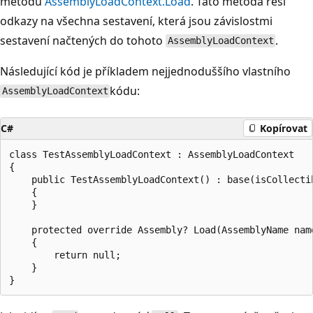
metodu
AssemblyLoadContext.Load
. Tato metoda řeší
odkazy na všechna sestavení, která jsou závislostmi
sestavení načtených do tohoto
.
AssemblyLoadContext
Následující kód je příkladem nejjednoduššího vlastního
kódu:
AssemblyLoadContext
C#
Kopírovat
class TestAssemblyLoadContext : AssemblyLoadContext

{

    public TestAssemblyLoadContext() : base(isCollectib
    {

    }

    protected override Assembly? Load(AssemblyName name
    {

        return null;

    }
