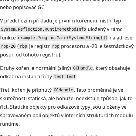
nebo popisovač GC.
V předchozím příkladu je prvním kořenem místní typ
uložený v rámci
System.Reflection.RuntimeMethodInfo
funkce
na adrese
example.Program.Main(System.String[])
(
je registr
procesoru a -20 je šestnáctkový
rbp-20
rbp
rbp
posun od tohoto registru).
Druhý kořen je normální (silný)
, který obsahuje
GCHandle
odkaz na instanci třídy
.
test.Test
Třetí kořen je připnutý
. Tato proměnná je ve
GCHandle
skutečnosti statická, ale bohužel neexistuje způsob, jak to
říct. Statické objekty pro odkazové typy jsou uloženy ve
spravovaném poli objektů v interních strukturách modulu
runtime.