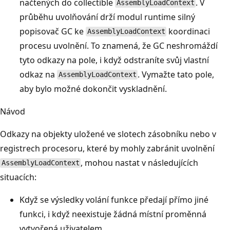
načtených do collectible
. V
AssemblyLoadContext
průběhu uvolňování drží modul runtime silný
popisovač GC ke
koordinaci
AssemblyLoadContext
procesu uvolnění. To znamená, že GC neshromáždí
tyto odkazy na pole, i když odstraníte svůj vlastní
odkaz na
. Vymažte tato pole,
AssemblyLoadContext
aby bylo možné dokončit vyskladnění.
Návod
Odkazy na objekty uložené ve slotech zásobníku nebo v
registrech procesoru, které by mohly zabránit uvolnění
, mohou nastat v následujících
AssemblyLoadContext
situacích:
Když se výsledky volání funkce předají přímo jiné
funkci, i když neexistuje žádná místní proměnná
vytvořená uživatelem.