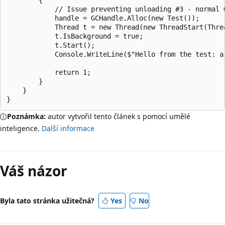
            // Issue preventing unloading #3 - normal G
            handle = GCHandle.Alloc(new Test());

            Thread t = new Thread(new ThreadStart(Threa
            t.IsBackground = true;

            t.Start();

            Console.WriteLine($"Hello from the test: ar
            return 1;

        }

    }

Poznámka:
autor vytvořil tento článek s pomocí umělé
inteligence.
Další informace
Váš názor
Byla tato stránka užitečná?
Yes
No