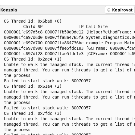
Konzola
Kopírovat
OS Thread Id: 0x6ba8 (0)

        Child SP               IP Call Site

0000001fc697d5c8 00007ffb50d9de12 [HelperMethodFrame: 
0000001fc697d6d0 00007ffa864765fa System.Diagnostics.De
0000001fc697d700 00007ffa864736bc example.Program.Main
0000001fc697d998 00007ffae5fdc1e3 [GCFrame: 0000001fc69
0000001fc697df28 00007ffae5fdc1e3 [GCFrame: 0000001fc69
OS Thread Id: 0x2ae4 (1)

Unable to walk the managed stack. The current thread is
managed thread. You can run !threads to get a list of m
the process

Failed to start stack walk: 80070057

OS Thread Id: 0x61a4 (2)

Unable to walk the managed stack. The current thread is
managed thread. You can run !threads to get a list of m
the process

Failed to start stack walk: 80070057

OS Thread Id: 0x7fdc (3)

Unable to walk the managed stack. The current thread is
managed thread. You can run !threads to get a list of m
the process

Failed to start stack walk: 80070057
