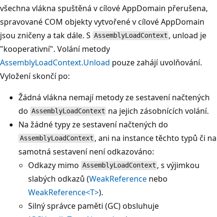
všechna vlákna spuštěná v cílové AppDomain přerušena,
spravované COM objekty vytvořené v cílové AppDomain
jsou zničeny a tak dále. S
, unload je
AssemblyLoadContext
"kooperativní". Volání metody
AssemblyLoadContext.Unload
pouze zahájí uvolňování.
Vyložení skončí po:
Žádná vlákna nemají metody ze sestavení načtených
do
na jejich zásobnících volání.
AssemblyLoadContext
Na žádné typy ze sestavení načtených do
, ani na instance těchto typů či na
AssemblyLoadContext
samotná sestavení není odkazováno:
Odkazy mimo
, s výjimkou
AssemblyLoadContext
slabých odkazů (
WeakReference
nebo
WeakReference<T>
).
Silný správce paměti (GC) obsluhuje