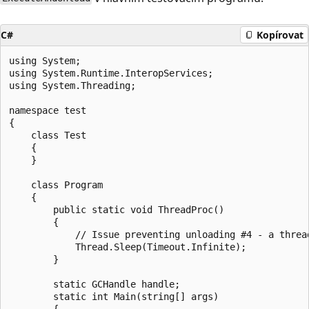
C#
Kopírovat
using System;

using System.Runtime.InteropServices;

using System.Threading;

namespace test

{

    class Test

    {

    }

    class Program

    {

        public static void ThreadProc()

        {

            // Issue preventing unloading #4 - a threa
            Thread.Sleep(Timeout.Infinite);

        }

        static GCHandle handle;

        static int Main(string[] args)

        {
