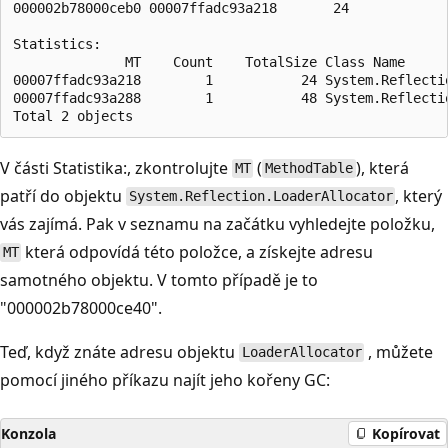
000002b78000ceb0 00007ffadc93a218       24

Statistics:

              MT    Count    TotalSize Class Name

00007ffadc93a218        1           24 System.Reflectio
00007ffadc93a288        1           48 System.Reflectio
V části Statistika:, zkontrolujte
(
), která
MT
MethodTable
patří do objektu
, který
System.Reflection.LoaderAllocator
vás zajímá. Pak v seznamu na začátku vyhledejte položku,
která odpovídá této položce, a získejte adresu
MT
samotného objektu. V tomto případě je to
"000002b78000ce40".
Teď, když znáte adresu objektu
, můžete
LoaderAllocator
pomocí jiného příkazu najít jeho kořeny GC:
Konzola
Kopírovat