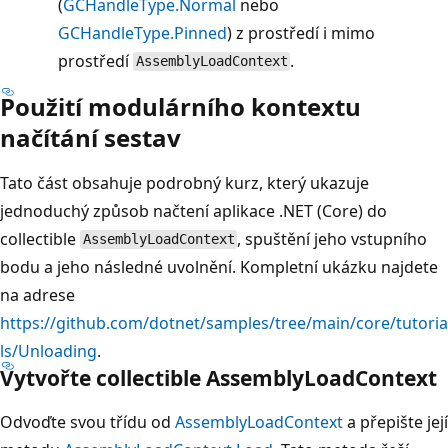
(
GCHandleType.Normal
nebo
GCHandleType.Pinned
) z prostředí i mimo
prostředí
.
AssemblyLoadContext
Použití modulárního kontextu
načítání sestav
Tato část obsahuje podrobný kurz, který ukazuje
jednoduchý způsob načtení aplikace .NET (Core) do
collectible
, spuštění jeho vstupního
AssemblyLoadContext
bodu a jeho následné uvolnění. Kompletní ukázku najdete
na adrese
https://github.com/dotnet/samples/tree/main/core/tutoria
ls/Unloading
.
Vytvořte collectible AssemblyLoadContext
Odvoďte svou třídu od
AssemblyLoadContext
a přepište její