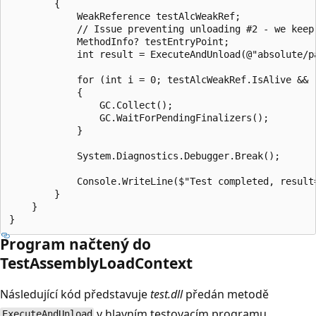
        {

            WeakReference testAlcWeakRef;

            // Issue preventing unloading #2 - we keep
            MethodInfo? testEntryPoint;

            int result = ExecuteAndUnload(@"absolute/p
            for (int i = 0; testAlcWeakRef.IsAlive && (
            {

                GC.Collect();

                GC.WaitForPendingFinalizers();

            }

            System.Diagnostics.Debugger.Break();

            Console.WriteLine($"Test completed, result
        }

    }

Program načtený do
TestAssemblyLoadContext
Následující kód představuje
test.dll
předán metodě
v hlavním testovacím programu.
ExecuteAndUnload