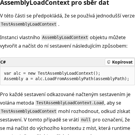
AssemblyLoadContext pro sběr dat
V této části se předpokládá, že se používá jednodušší verze
.
TestAssemblyLoadContext
Instanci vlastního
objektu můžete
AssemblyLoadContext
vytvořit a načíst do ní sestavení následujícím způsobem:
C#
Kopírovat
var alc = new TestAssemblyLoadContext();

Pro každé sestavení odkazované načteným sestavením je
volána metoda
, aby se
TestAssemblyLoadContext.Load
mohl rozhodnout, odkud získat
TestAssemblyLoadContext
sestavení. V tomto případě se vrátí
pro označení, že
null
se má načíst do výchozího kontextu z míst, která runtime