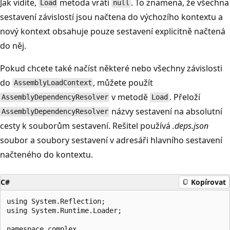
Jak vidíte,
metoda vrátí
. To znamená, že všechna
Load
null
sestavení závislostí jsou načtena do výchozího kontextu a
nový kontext obsahuje pouze sestavení explicitně načtená
do něj.
Pokud chcete také načíst některé nebo všechny závislosti
do
, můžete použít
AssemblyLoadContext
v metodě
. Přeloží
AssemblyDependencyResolver
Load
názvy sestavení na absolutní
AssemblyDependencyResolver
cesty k souborům sestavení. Rešitel používá
.deps.json
soubor a soubory sestavení v adresáři hlavního sestavení
načteného do kontextu.
C#
Kopírovat
using System.Reflection;

using System.Runtime.Loader;

namespace complex
