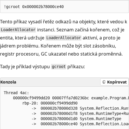
Tento příkaz vysadí řetěz odkazů na objekty, které vedou k
instanci. Seznam začíná kořenem, což je
LoaderAllocator
entita, která udržuje
aktivní, a proto je
LoaderAllocator
jádrem problému. Kořenem může být slot zásobníku,
registr procesoru, GC ukazatel nebo statická proměnná.
Tady je příklad výstupu
příkazu:
gcroot
Konzola
Kopírovat
Thread 4ac:

    000000cf9499dd20 00007ffa7d0236bc example.Program.
        rbp-20: 000000cf9499dd90

            ->  000002b78000d328 System.Reflection.Runt
            ->  000002b78000d1f8 System.RuntimeType+Run
            ->  000002b78000d1d0 System.RuntimeType

            ->  000002b78000ce40 System.Reflection.Load