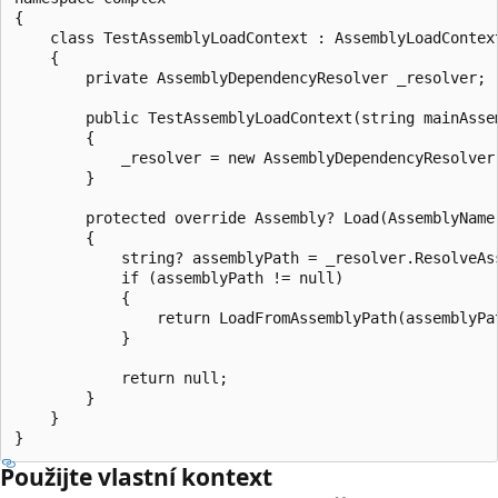
{

    class TestAssemblyLoadContext : AssemblyLoadContext
    {

        private AssemblyDependencyResolver _resolver;

        public TestAssemblyLoadContext(string mainAsse
        {

            _resolver = new AssemblyDependencyResolver(
        }

        protected override Assembly? Load(AssemblyName 
        {

            string? assemblyPath = _resolver.ResolveAss
            if (assemblyPath != null)

            {

                return LoadFromAssemblyPath(assemblyPat
            }

            return null;

        }

    }

Použijte vlastní kontext