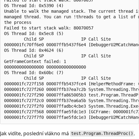
OS Thread Id: 0x5390 (4)

Unable to walk the managed stack. The current thread is
managed thread. You can run !threads to get a list of m
the process

Failed to start stack walk: 80070057

OS Thread Id: 0x5ec8 (5)

        Child SP               IP Call Site

0000001fc70ff6e0 00007ffb5437f6e4 [DebuggerU2MCatchHand
OS Thread Id: 0x4624 (6)

        Child SP               IP Call Site

GetFrameContext failed: 1

0000000000000000 0000000000000000

OS Thread Id: 0x60bc (7)

        Child SP               IP Call Site

0000001fc727f158 00007ffb5437fce4 [HelperMethodFrame: 
0000001fc727f260 00007ffb37ea7c2b System.Threading.Thre
0000001fc727f290 00007ffa865005b3 test.Program.ThreadP
0000001fc727f2c0 00007ffb37ea6a5b System.Threading.Thre
0000001fc727f2f0 00007ffadbc4cbe3 System.Threading.Exe
0000001fc727f568 00007ffae5fdc1e3 [GCFrame: 0000001fc72
Jak vidíte, poslední vlákno má
.
test.Program.ThreadProc()