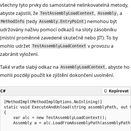
všechny tyto prvky do samostatné nelinkovatelná metody,
abyste zajistili, že
,
, a
TestAssemblyLoadContext
Assembly
(tedy
) nemohou být
MethodInfo
Assembly.EntryPoint
udržovány naživu pomocí odkazů na sloty zásobníku
(místní proměnné zavedené skutečně nebo JIT). To by
mohlo udržet
v provozu a
TestAssemblyLoadContext
zabránit vyložení.
Také vraťte slabý odkaz na
, abyste ho
AssemblyLoadContext
mohli později použít ke zjištění dokončení uvolnění.
C#
Kopírovat
[MethodImpl(MethodImplOptions.NoInlining)]

static void ExecuteAndUnload(string assemblyPath, out W
{

    var alc = new TestAssemblyLoadContext();

    Assembly a = alc.LoadFromAssemblyPath(assemblyPath)