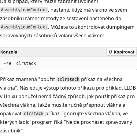
Další případ, který může zabránit uvolnění
, nastane, když má vlákno ve svém
AssemblyLoadContext
zásobníku rámec metody ze sestavení načteného do
. Můžete to zkontrolovat dumpingem
AssemblyLoadContext
spravovaných zásobníků volání všech vláken:
Konzola
Kopírovat
Příkaz znamená "použít
příkaz na všechna
!clrstack
vlákna". Následuje výstup tohoto příkazu pro příklad. LLDB
v Unixu bohužel nemá žádný způsob, jak použít příkaz pro
všechna vlákna, takže musíte ručně přepnout vlákna a
opakovat
příkaz. Ignorujte všechna vlákna, ve
clrstack
kterých ladicí program říká "Nejde procházet spravovaný
zásobník".