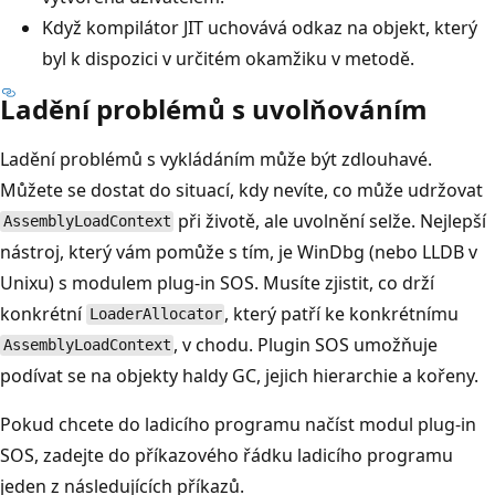
Když kompilátor JIT uchovává odkaz na objekt, který
byl k dispozici v určitém okamžiku v metodě.
Ladění problémů s uvolňováním
Ladění problémů s vykládáním může být zdlouhavé.
Můžete se dostat do situací, kdy nevíte, co může udržovat
při životě, ale uvolnění selže. Nejlepší
AssemblyLoadContext
nástroj, který vám pomůže s tím, je WinDbg (nebo LLDB v
Unixu) s modulem plug-in SOS. Musíte zjistit, co drží
konkrétní
, který patří ke konkrétnímu
LoaderAllocator
, v chodu. Plugin SOS umožňuje
AssemblyLoadContext
podívat se na objekty haldy GC, jejich hierarchie a kořeny.
Pokud chcete do ladicího programu načíst modul plug-in
SOS, zadejte do příkazového řádku ladicího programu
jeden z následujících příkazů.