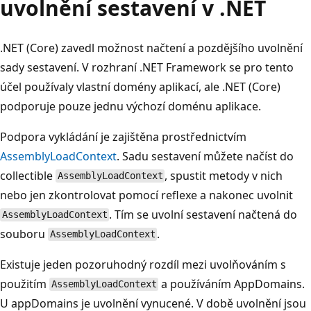
uvolnění sestavení v .NET
.NET (Core) zavedl možnost načtení a pozdějšího uvolnění
sady sestavení. V rozhraní .NET Framework se pro tento
účel používaly vlastní domény aplikací, ale .NET (Core)
podporuje pouze jednu výchozí doménu aplikace.
Podpora vykládání je zajištěna prostřednictvím
AssemblyLoadContext
. Sadu sestavení můžete načíst do
collectible
, spustit metody v nich
AssemblyLoadContext
nebo jen zkontrolovat pomocí reflexe a nakonec uvolnit
. Tím se uvolní sestavení načtená do
AssemblyLoadContext
souboru
.
AssemblyLoadContext
Existuje jeden pozoruhodný rozdíl mezi uvolňováním s
použitím
a používáním AppDomains.
AssemblyLoadContext
U appDomains je uvolnění vynucené. V době uvolnění jsou