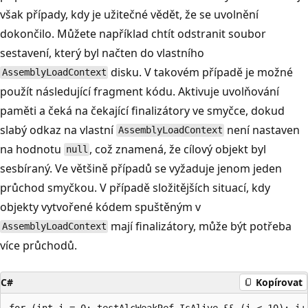
však případy, kdy je užitečné vědět, že se uvolnění
dokončilo. Můžete například chtít odstranit soubor
sestavení, který byl načten do vlastního
disku. V takovém případě je možné
AssemblyLoadContext
použít následující fragment kódu. Aktivuje uvolňování
paměti a čeká na čekající finalizátory ve smyčce, dokud
slabý odkaz na vlastní
není nastaven
AssemblyLoadContext
na hodnotu
, což znamená, že cílový objekt byl
null
sesbíraný. Ve většině případů se vyžaduje jenom jeden
průchod smyčkou. V případě složitějších situací, kdy
objekty vytvořené kódem spuštěným v
mají finalizátory, může být potřeba
AssemblyLoadContext
více průchodů.
C#
Kopírovat
for (int i = 0; testAlcWeakRef.IsAlive && (i < 10); i++