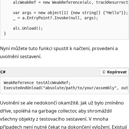
    alcWeakRef = new WeakReference(alc, trackResurrecti
    var args = new object[1] {new string[] {"Hello"}};

    _ = a.EntryPoint?.Invoke(null, args);

    alc.Unload();

Nyní můžete tuto funkci spustit k načtení, provedení a
uvolnění sestavení.
C#
Kopírovat
WeakReference testAlcWeakRef;

Uvolnění se ale nedokončí okamžitě. Jak už bylo zmíněno
dříve, spoléhá na garbage collector, aby shromáždil
všechny objekty z testovacího sestavení. V mnoha
případech není nutné čekat na dokončení vyložení. Existují