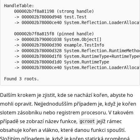
HandleTable:

    000002b7f8a81198 (strong handle)

    -> 000002b78000d948 test.Test

    -> 000002b78000ce40 System.Reflection.LoaderAllocat
    000002b7f8a815f8 (pinned handle)

    -> 000002b790001038 System.Object[]

    -> 000002b78000d390 example.TestInfo

    -> 000002b78000d328 System.Reflection.RuntimeMethod
    -> 000002b78000d1f8 System.RuntimeType+RuntimeTypeC
    -> 000002b78000d1d0 System.RuntimeType

    -> 000002b78000ce40 System.Reflection.LoaderAllocat
Dalším krokem je zjistit, kde se nachází kořen, abyste ho
mohli opravit. Nejjednodušším případem je, když je kořen
slotem zásobníku nebo registrem procesoru. V takovém
případě se zobrazí název funkce,
jejíž rámec
gcroot
obsahuje kořen a vlákno, které danou funkci spouští.
Složitým případem je, když je kořen statická proměnná