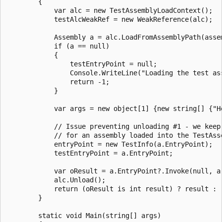
        {

            var alc = new TestAssemblyLoadContext();

            testAlcWeakRef = new WeakReference(alc);

            Assembly a = alc.LoadFromAssemblyPath(assem
            if (a == null)

            {

                testEntryPoint = null;

                Console.WriteLine("Loading the test ass
                return -1;

            }

            var args = new object[1] {new string[] {"He
            // Issue preventing unloading #1 - we keep 
            // for an assembly loaded into the TestAss
            entryPoint = new TestInfo(a.EntryPoint);

            testEntryPoint = a.EntryPoint;

            var oResult = a.EntryPoint?.Invoke(null, ar
            alc.Unload();

            return (oResult is int result) ? result : -
        }

        static void Main(string[] args)
