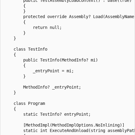
        public TestAssemblyLoadContext() : base(true)

        {

        }

        protected override Assembly? Load(AssemblyName 
        {

            return null;

        }

    }

    class TestInfo

    {

        public TestInfo(MethodInfo? mi)

        {

            _entryPoint = mi;

        }

        MethodInfo? _entryPoint;

    }

    class Program

    {

        static TestInfo? entryPoint;

        [MethodImpl(MethodImplOptions.NoInlining)]

        static int ExecuteAndUnload(string assemblyPat