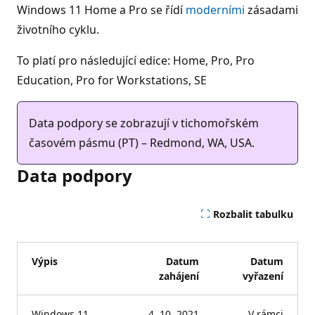
Windows 11 Home a Pro se řídí
moderními
zásadami
životního cyklu.
To platí pro následující edice: Home, Pro, Pro
Education, Pro for Workstations, SE
Data podpory se zobrazují v tichomořském
časovém pásmu (PT) – Redmond, WA, USA.
Data podpory
Rozbalit tabulku
Výpis
Datum
Datum
zahájení
vyřazení
Windows 11
4. 10. 2021
V rámci