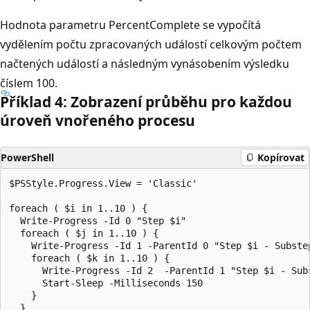
Hodnota parametru
PercentComplete se vypočítá
vydělením počtu zpracovaných událostí
celkovým počtem
načtených událostí
a následným vynásobením výsledku
číslem 100.
Příklad 4: Zobrazení průběhu pro každou
úroveň vnořeného procesu
PowerShell
Kopírovat
$PSStyle.Progress.View = 'Classic'

foreach ( $i in 1..10 ) {

  Write-Progress -Id 0 "Step $i"

  foreach ( $j in 1..10 ) {

    Write-Progress -Id 1 -ParentId 0 "Step $i - Substep
    foreach ( $k in 1..10 ) {

      Write-Progress -Id 2  -ParentId 1 "Step $i - Subs
      Start-Sleep -Milliseconds 150

    }

  }
