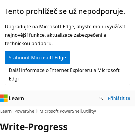
Přeskočit
Přeskočit
Tento prohlížeč se už nepodporuje.
na
na
hlavní
navigaci
Upgradujte na Microsoft Edge, abyste mohli využívat
obsah
na
nejnovější funkce, aktualizace zabezpečení a
stránce
technickou podporu.
Stáhnout Microsoft Edge
Další informace o Internet Exploreru a Microsoft
Edgi
Learn
Přihlásit se
Learn
PowerShell
Microsoft.PowerShell.Utility
Write-Progress