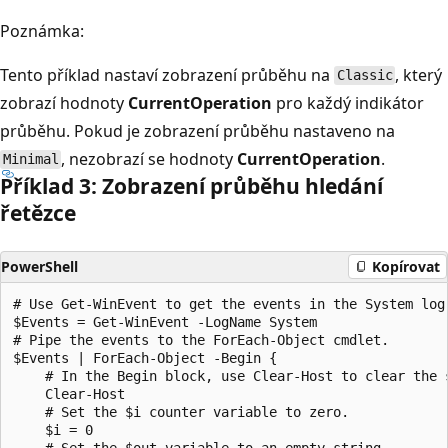
Poznámka:
Tento příklad nastaví zobrazení průběhu na
, který
Classic
zobrazí hodnoty
CurrentOperation
pro každý indikátor
průběhu. Pokud je zobrazení průběhu nastaveno na
, nezobrazí se hodnoty
CurrentOperation
.
Minimal
Příklad 3: Zobrazení průběhu hledání
řetězce
PowerShell
Kopírovat
# Use Get-WinEvent to get the events in the System log
$Events = Get-WinEvent -LogName System

# Pipe the events to the ForEach-Object cmdlet.

$Events | ForEach-Object -Begin {

    # In the Begin block, use Clear-Host to clear the s
    Clear-Host

    # Set the $i counter variable to zero.

    $i = 0

    # Set the $out variable to an empty string.
