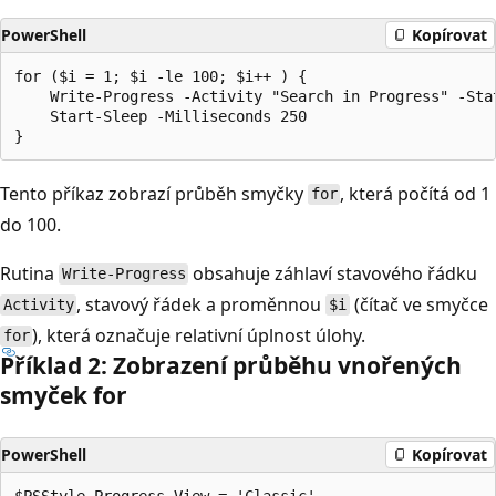
PowerShell
Kopírovat
for ($i = 1; $i -le 100; $i++ ) {

    Write-Progress -Activity "Search in Progress" -Sta
    Start-Sleep -Milliseconds 250

Tento příkaz zobrazí průběh smyčky
, která počítá od 1
for
do 100.
Rutina
obsahuje záhlaví stavového řádku
Write-Progress
, stavový řádek a proměnnou
(čítač ve smyčce
Activity
$i
), která označuje relativní úplnost úlohy.
for
Příklad 2: Zobrazení průběhu vnořených
smyček for
PowerShell
Kopírovat
$PSStyle.Progress.View = 'Classic'
