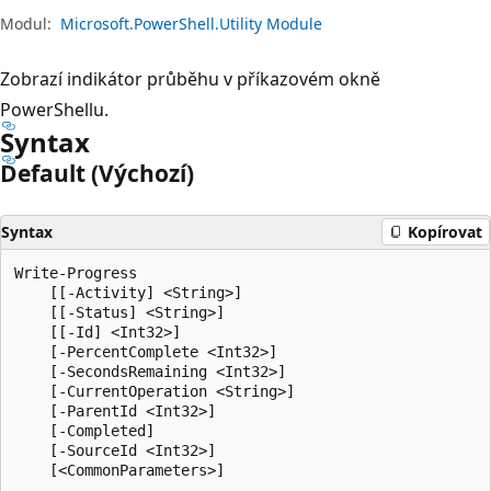
Modul:
Microsoft.PowerShell.Utility Module
Zobrazí indikátor průběhu v příkazovém okně
PowerShellu.
Syntax
Default (Výchozí)
Syntax
Kopírovat
Write-Progress

    [[-Activity] <String>]

    [[-Status] <String>]

    [[-Id] <Int32>]

    [-PercentComplete <Int32>]

    [-SecondsRemaining <Int32>]

    [-CurrentOperation <String>]

    [-ParentId <Int32>]

    [-Completed]

    [-SourceId <Int32>]
