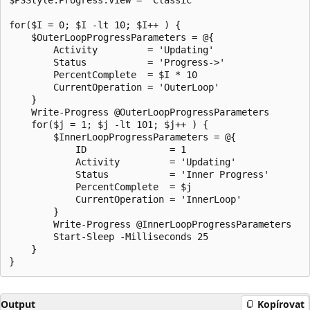
for($I = 0; $I -lt 10; $I++ ) {

    $OuterLoopProgressParameters = @{

        Activity         = 'Updating'

        Status           = 'Progress->'

        PercentComplete  = $I * 10

        CurrentOperation = 'OuterLoop'

    }

    Write-Progress @OuterLoopProgressParameters

    for($j = 1; $j -lt 101; $j++ ) {

        $InnerLoopProgressParameters = @{

            ID               = 1

            Activity         = 'Updating'

            Status           = 'Inner Progress'

            PercentComplete  = $j

            CurrentOperation = 'InnerLoop'

        }

        Write-Progress @InnerLoopProgressParameters

        Start-Sleep -Milliseconds 25

    }

Output
Kopírovat