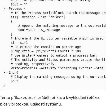
    $out = ""

} -Process {

    # In the Process scriptblock search the message pr
    if($_.Message -like "*bios*")

    {

        # Append the matching message to the out variab
        $out=$out + $_.Message

    }

    # Increment the $i counter variable which is used t
    $i = $i+1

    # Determine the completion percentage

    $Completed = ($i/$Events.Count) * 100

    # Use Write-Progress to output a progress bar.

    # The Activity and Status parameters create the fi
    # heading, respectively.

    Write-Progress -Activity "Searching Events" -Statu
} -End {

    # Display the matching messages using the out varia
    $out

Tento příkaz zobrazí průběh příkazu k vyhledání řetězce
bios v protokolu událostí systému.