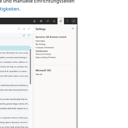
te und manuelle Einrichtungsseiten
tigkeiten
.