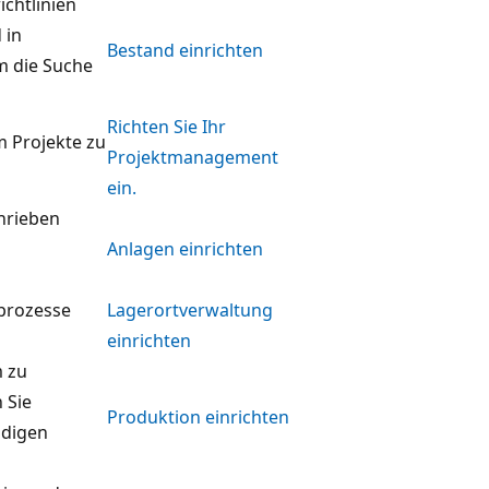
ichtlinien
 in
Bestand einrichten
um die Suche
Richten Sie Ihr
m Projekte zu
Projektmanagement
ein.
chrieben
Anlagen einrichten
rprozesse
Lagerortverwaltung
einrichten
m zu
 Sie
Produktion einrichten
ndigen