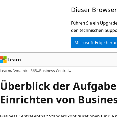
Zu
Dieser Browser 
Hauptinhalt
wechseln
Führen Sie ein Upgrade
den technischen Suppo
Microsoft Edge heru
Learn
Learn
Dynamics 365
Business Central
Überblick der Aufgab
Einrichten von Busines
Business Central enthält Standardkonfigurationen für die 