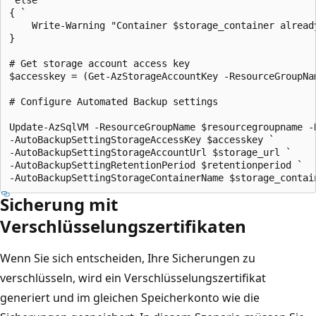
{ `

	Write-Warning "Container $storage_container already exists." `

}

# Get storage account access key

$accesskey = (Get-AzStorageAccountKey -ResourceGroupNa
# Configure Automated Backup settings

Update-AzSqlVM -ResourceGroupName $resourcegroupname -
-AutoBackupSettingStorageAccessKey $accesskey `

-AutoBackupSettingStorageAccountUrl $storage_url `

-AutoBackupSettingRetentionPeriod $retentionperiod `

Sicherung mit
Verschlüsselungszertifikaten
Wenn Sie sich entscheiden, Ihre Sicherungen zu
verschlüsseln, wird ein Verschlüsselungszertifikat
generiert und im gleichen Speicherkonto wie die