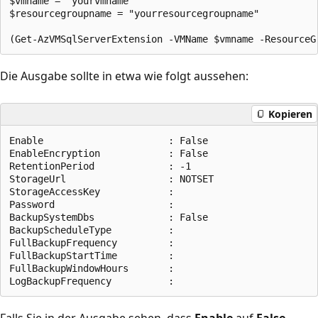
$vmname = "yourvmname"

$resourcegroupname = "yourresourcegroupname"

Die Ausgabe sollte in etwa wie folgt aussehen:
Kopieren
Enable                      : False

EnableEncryption            : False

RetentionPeriod             : -1

StorageUrl                  : NOTSET

StorageAccessKey            : 

Password                    : 

BackupSystemDbs             : False

BackupScheduleType          : 

FullBackupFrequency         : 

FullBackupStartTime         : 

FullBackupWindowHours       : 

Falls Sie in der Ausgabe sehen, dass
Enable
auf
False