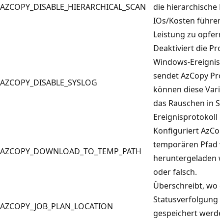
AZCOPY_DISABLE_HIERARCHICAL_SCAN
die hierarchische
IOs/Kosten führen
Leistung zu opfer
Deaktiviert die P
Windows-Ereignis
sendet AzCopy Pro
AZCOPY_DISABLE_SYSLOG
können diese Vari
das Rauschen in 
Ereignisprotokoll
Konfiguriert AzCo
temporären Pfad 
AZCOPY_DOWNLOAD_TO_TEMP_PATH
heruntergeladen w
oder falsch.
Überschreibt, wo 
Statusverfolgung
AZCOPY_JOB_PLAN_LOCATION
gespeichert werde