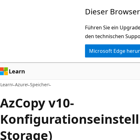
Zu
Dieser Browser 
Hauptinhalt
wechseln
Führen Sie ein Upgrade
den technischen Suppo
Microsoft Edge heru
Learn
Learn
Azure
Speicher
AzCopy v10-
Konfigurationseinstel
Storage)