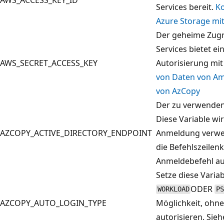
Services bereit.
Ko
Azure Storage mit
Der geheime Zugr
Services bietet e
AWS_SECRET_ACCESS_KEY
Autorisierung mi
von Daten von Ama
von AzCopy
Der zu verwenden
Diese Variable wi
AZCOPY_ACTIVE_DIRECTORY_ENDPOINT
Anmeldung verwen
die Befehlszeile
Anmeldebefehl au
Setze diese Varia
ODER
WORKLOAD
P
AZCOPY_AUTO_LOGIN_TYPE
Möglichkeit, ohn
autorisieren. Sie