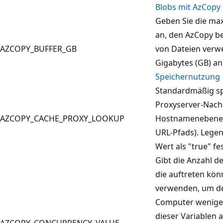
Blobs mit AzCopy 
Geben Sie die ma
an, den AzCopy b
AZCOPY_BUFFER_GB
von Dateien verwe
Gigabytes (GB) an
Speichernutzung
Standardmäßig sp
Proxyserver-Nach
AZCOPY_CACHE_PROXY_LOOKUP
Hostnamenebene (
URL-Pfads). Legen
Wert als "true" fe
Gibt die Anzahl d
die auftreten kön
verwenden, um de
Computer weniger 
dieser Variablen 
AZCOPY_CONCURRENCY_VALUE