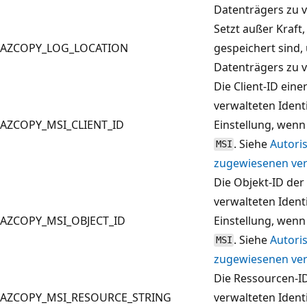
Datenträgers zu 
Setzt außer Kraft
AZCOPY_LOG_LOCATION
gespeichert sind,
Datenträgers zu 
Die Client-ID ein
verwalteten Ident
AZCOPY_MSI_CLIENT_ID
Einstellung, wen
. Siehe
Autori
MSI
zugewiesenen verw
Die Objekt-ID de
verwalteten Ident
AZCOPY_MSI_OBJECT_ID
Einstellung, wen
. Siehe
Autori
MSI
zugewiesenen verw
Die Ressourcen-I
AZCOPY_MSI_RESOURCE_STRING
verwalteten Ident