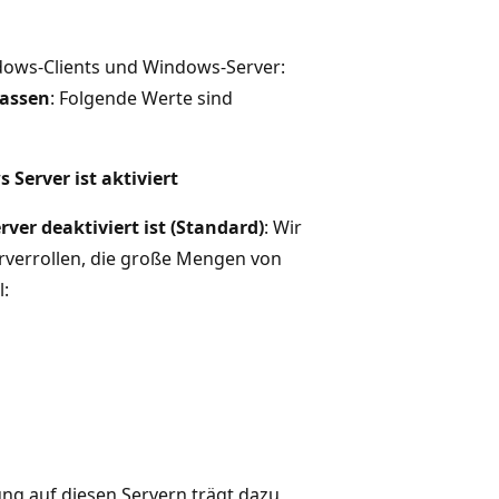
dows-Clients und Windows-Server:
lassen
: Folgende Werte sind
erver ist aktiviert
r deaktiviert ist (Standard)
: Wir
erverrollen, die große Mengen von
:
g auf diesen Servern trägt dazu