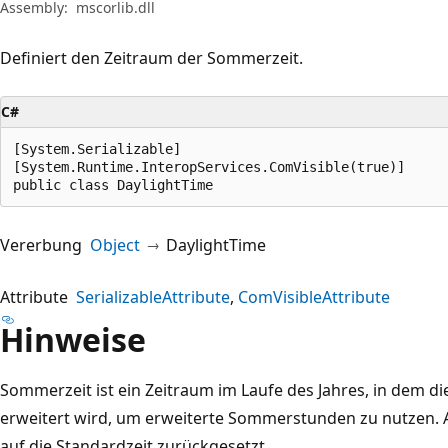
Assembly:
mscorlib.dll
Definiert den Zeitraum der Sommerzeit.
C#
[System.Serializable]

[System.Runtime.InteropServices.ComVisible(true)]

public class DaylightTime
Vererbung
Object
DaylightTime
Attribute
SerializableAttribute
ComVisibleAttribute
Hinweise
Sommerzeit ist ein Zeitraum im Laufe des Jahres, in dem di
erweitert wird, um erweiterte Sommerstunden zu nutzen. 
auf die Standardzeit zurückgesetzt.