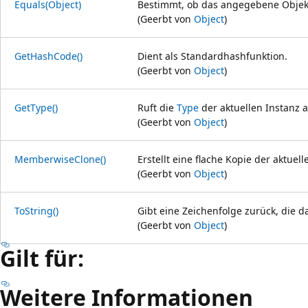
Equals(Object)
Bestimmt, ob das angegebene Objekt
(Geerbt von
Object
)
GetHashCode()
Dient als Standardhashfunktion.
(Geerbt von
Object
)
GetType()
Ruft die
Type
der aktuellen Instanz a
(Geerbt von
Object
)
MemberwiseClone()
Erstellt eine flache Kopie der aktuel
(Geerbt von
Object
)
ToString()
Gibt eine Zeichenfolge zurück, die da
(Geerbt von
Object
)
Gilt für:
Weitere Informationen