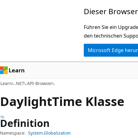
Zu
Zur
Dieser Browser 
Hauptinhalt
Seitennavigation
wechseln
springen
Führen Sie ein Upgrade
den technischen Suppo
Microsoft Edge heru
Learn
Learn
.NET
API-Browser
Daylight
Time Klasse
Definition
Namespace:
System.Globalization