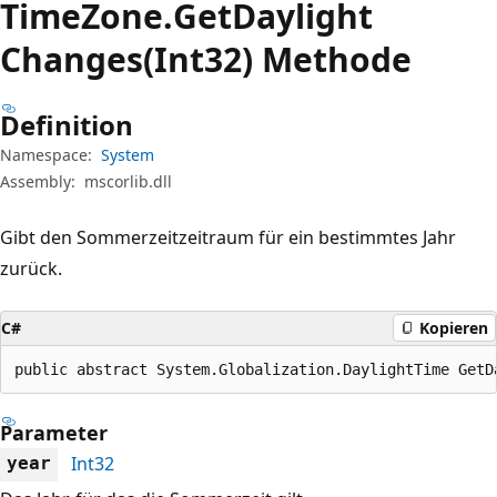
Time
Zone.
Get
Daylight
Changes(Int32) Methode
Definition
Namespace:
System
Assembly:
mscorlib.dll
Gibt den Sommerzeitzeitraum für ein bestimmtes Jahr
zurück.
C#
Kopieren
public abstract System.Globalization.DaylightTime GetD
Parameter
Int32
year