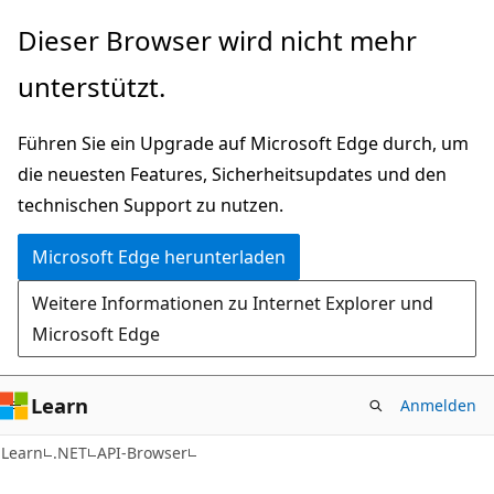
Zu
Zur
Dieser Browser wird nicht mehr
Hauptinhalt
Seitennavigation
unterstützt.
wechseln
springen
Führen Sie ein Upgrade auf Microsoft Edge durch, um
die neuesten Features, Sicherheitsupdates und den
technischen Support zu nutzen.
Microsoft Edge herunterladen
Weitere Informationen zu Internet Explorer und
Microsoft Edge
Learn
Anmelden
C#
Learn
.NET
API-Browser