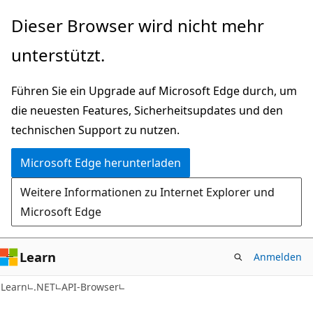
Zu
Zur
Dieser Browser wird nicht mehr
Hauptinhalt
Seitennavigation
unterstützt.
wechseln
springen
Führen Sie ein Upgrade auf Microsoft Edge durch, um
die neuesten Features, Sicherheitsupdates und den
technischen Support zu nutzen.
Microsoft Edge herunterladen
Weitere Informationen zu Internet Explorer und
Microsoft Edge
Learn
Anmelden
C#
Learn
.NET
API-Browser