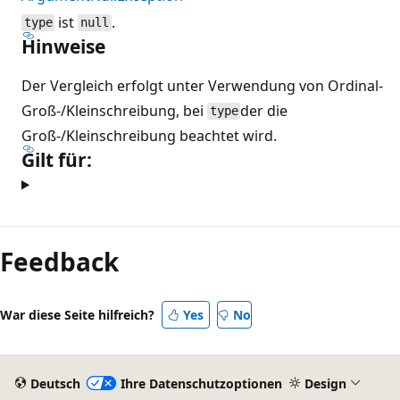
ist
.
type
null
Hinweise
Der Vergleich erfolgt unter Verwendung von Ordinal-
Groß-/Kleinschreibung, bei
der die
type
Groß-/Kleinschreibung beachtet wird.
Gilt für:
Lesemodus
deaktiviert
Feedback
War diese Seite hilfreich?
Yes
No
Deutsch
Ihre Datenschutzoptionen
Design