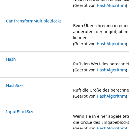
(Geerbt von
HashAlgorithm
)
CanTransformMultipleBlocks
Beim Überschreiben in einer
abgerufen, der angibt, ob m
können.
(Geerbt von
HashAlgorithm
)
Hash
Ruft den Wert des berechne
(Geerbt von
HashAlgorithm
)
HashSize
Ruft die Größe des berechne
(Geerbt von
HashAlgorithm
)
InputBlockSize
Wenn sie in einer abgeleitet
die Größe des Eingabeblocks
(Geerbt von
HashAlgorithm
)