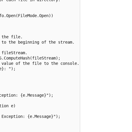
o.Open(FileMode.Open))

the file.

to the beginning of the stream.

fileStream.

.ComputeHash(fileStream);

 value of the file to the console.

}: ");

eption: {e.Message}");

ion e)

Exception: {e.Message}");
