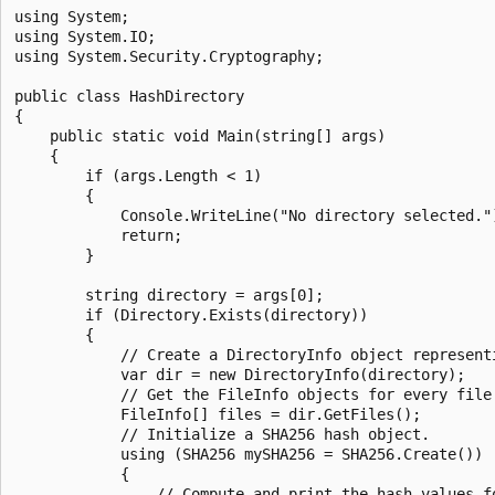
using System;

using System.IO;

using System.Security.Cryptography;

public class HashDirectory

{

    public static void Main(string[] args)

    {

        if (args.Length < 1)

        {

            Console.WriteLine("No directory selected.")
            return;

        }

        string directory = args[0];

        if (Directory.Exists(directory))

        {

            // Create a DirectoryInfo object representi
            var dir = new DirectoryInfo(directory);

            // Get the FileInfo objects for every file 
            FileInfo[] files = dir.GetFiles();

            // Initialize a SHA256 hash object.

            using (SHA256 mySHA256 = SHA256.Create())

            {

                // Compute and print the hash values fo