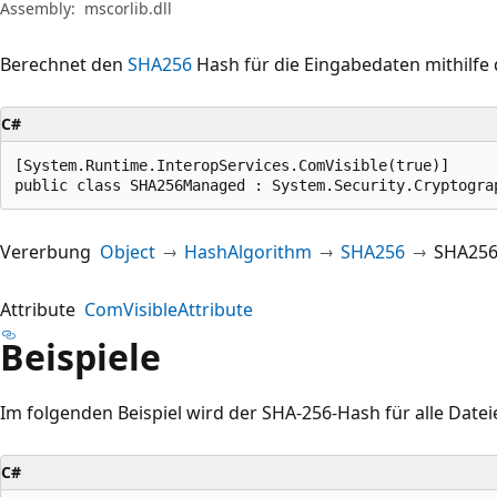
Assembly:
mscorlib.dll
Berechnet den
SHA256
Hash für die Eingabedaten mithilfe 
C#
[System.Runtime.InteropServices.ComVisible(true)]

public class SHA256Managed : System.Security.Cryptogra
Vererbung
Object
HashAlgorithm
SHA256
SHA25
Attribute
ComVisibleAttribute
Beispiele
Im folgenden Beispiel wird der SHA-256-Hash für alle Datei
C#