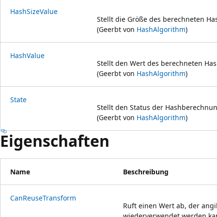
HashSizeValue
Stellt die Größe des berechneten Has
(Geerbt von
HashAlgorithm
)
HashValue
Stellt den Wert des berechneten Has
(Geerbt von
HashAlgorithm
)
State
Stellt den Status der Hashberechnun
(Geerbt von
HashAlgorithm
)
Eigenschaften
Name
Beschreibung
CanReuseTransform
Ruft einen Wert ab, der angi
wiederverwendet werden ka