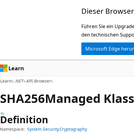
Zu
Zur
Dieser Browser 
Hauptinhalt
Seitennavigation
wechseln
springen
Führen Sie ein Upgrade
den technischen Suppo
Microsoft Edge heru
Learn
Learn
.NET
API-Browser
SHA256Managed Klas
Definition
Namespace:
System.Security.Cryptography