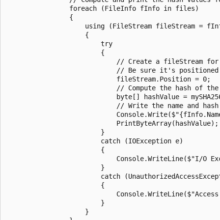
                foreach (FileInfo fInfo in files)

                {

                    using (FileStream fileStream = fInf
                    {

                        try

                        {

                            // Create a fileStream for 
                            // Be sure it's positioned 
                            fileStream.Position = 0;

                            // Compute the hash of the 
                            byte[] hashValue = mySHA256
                            // Write the name and hash
                            Console.Write($"{fInfo.Name
                            PrintByteArray(hashValue);

                        }

                        catch (IOException e)

                        {

                            Console.WriteLine($"I/O Exc
                        }

                        catch (UnauthorizedAccessExcept
                        {

                            Console.WriteLine($"Access 
                        }

                    }
