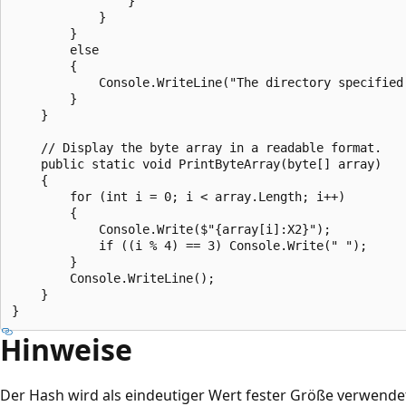
                }

            }

        }

        else

        {

            Console.WriteLine("The directory specified 
        }

    }

    // Display the byte array in a readable format.

    public static void PrintByteArray(byte[] array)

    {

        for (int i = 0; i < array.Length; i++)

        {

            Console.Write($"{array[i]:X2}");

            if ((i % 4) == 3) Console.Write(" ");

        }

        Console.WriteLine();

    }

Hinweise
Der Hash wird als eindeutiger Wert fester Größe verwend