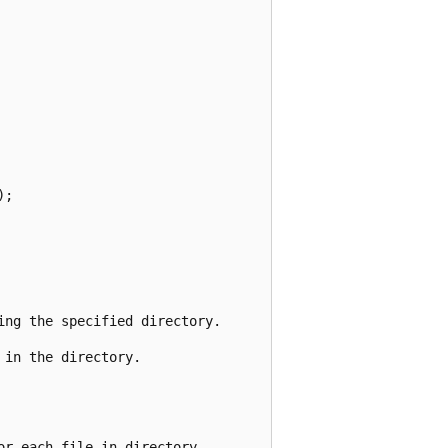
;

ng the specified directory.

in the directory.

r each file in directory.
