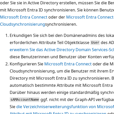
oder Sie sie in Active Directory erstellen, müssen Sie die 
mit Microsoft Entra ID synchronisieren. Sie können Benutz
Microsoft Entra Connect
oder der
Microsoft Entra Connect
Cloudsynchronisierung
synchronisieren.
Erkundigen Sie sich bei den Domänenadmins des lokale
erforderlichen Attribute Teil Objektklasse
des AD 
User
erweitern Sie das Active Directory Domain Services-
diese Benutzerinnen und Benutzer über Konten verfü
Konfigurieren Sie
Microsoft Entra Connect
oder die Mi
Cloudsynchronisierung, um die Benutzer mit ihrem Er
Directory mit Microsoft Entra ID zu synchronisieren.
automatisch bestimmte Attribute mit Microsoft Entra ID
Darüber hinaus werden einige standardmäßig synchron
ggf. nicht mit der Graph-API verfügba
sAMAccountName
Sie
die Verzeichniserweiterungsfunktion von Microso
Attribut mit Microsoft Entra ID zu synchronisieren
od