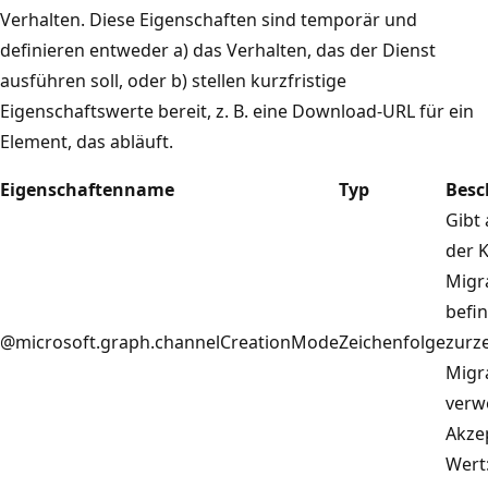
Verhalten. Diese Eigenschaften sind temporär und
definieren entweder a) das Verhalten, das der Dienst
ausführen soll, oder b) stellen kurzfristige
Eigenschaftswerte bereit, z. B. eine Download-URL für ein
Element, das abläuft.
Eigenschaftenname
Typ
Besc
Gibt 
der 
Migr
befi
@microsoft.graph.channelCreationMode
Zeichenfolge
zurze
Migr
verw
Akzep
Wert