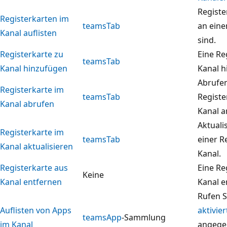
Registe
Registerkarten im
teamsTab
an eine
Kanal auflisten
sind.
Registerkarte zu
Eine Re
teamsTab
Kanal hinzufügen
Kanal h
Abrufe
Registerkarte im
teamsTab
Registe
Kanal abrufen
Kanal a
Aktuali
Registerkarte im
teamsTab
einer R
Kanal aktualisieren
Kanal.
Registerkarte aus
Eine Re
Keine
Kanal entfernen
Kanal e
Rufen S
Auflisten von Apps
aktivie
teamsApp
-Sammlung
im Kanal
angeg