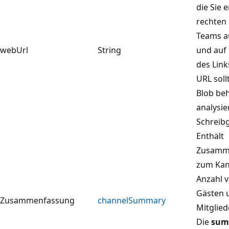
die Sie 
rechten 
Teams au
webUrl
String
und auf
des Link
URL soll
Blob beh
analysie
Schreibg
Enthält
Zusamme
zum Kana
Anzahl v
Gästen u
Zusammenfassung
channelSummary
Mitglie
Die
sum