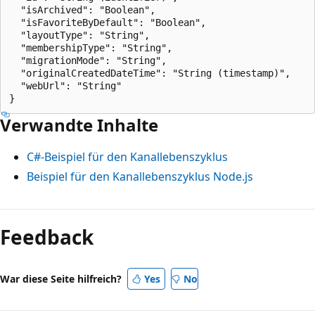
  "isArchived": "Boolean",

  "isFavoriteByDefault": "Boolean",

  "layoutType": "String",

  "membershipType": "String",

  "migrationMode": "String",

  "originalCreatedDateTime": "String (timestamp)",

  "webUrl": "String"

Verwandte Inhalte
C#-Beispiel für den Kanallebenszyklus
Beispiel für den Kanallebenszyklus Node.js
Feedback
War diese Seite hilfreich?
Yes
No