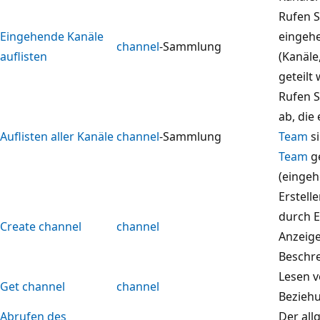
Rufen S
Eingehende Kanäle
eingeh
channel
-Sammlung
auflisten
(Kanäle
geteilt
Rufen S
ab, die
Auflisten aller Kanäle
channel
-Sammlung
Team
si
Team
ge
(eingeh
Erstell
durch E
Create channel
channel
Anzeig
Beschr
Lesen v
Get channel
channel
Beziehu
Abrufen des
Der all