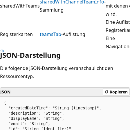
sharedWithChannelTeamInfo
-
sharedWithTeams
mit denen e
Sammlung
wird.
Eine Auflis
Registerka
Registerkarten
teamsTab
-Auflistung
Eine
Navigation
JSON-Darstellung
Die folgende JSON-Darstellung veranschaulicht den
Ressourcentyp.
JSON
Kopieren
{

  "createdDateTime": "String (timestamp)",

  "description": "String",

  "displayName": "String",

  "email": "String",

  "id": "String (identifier)",
