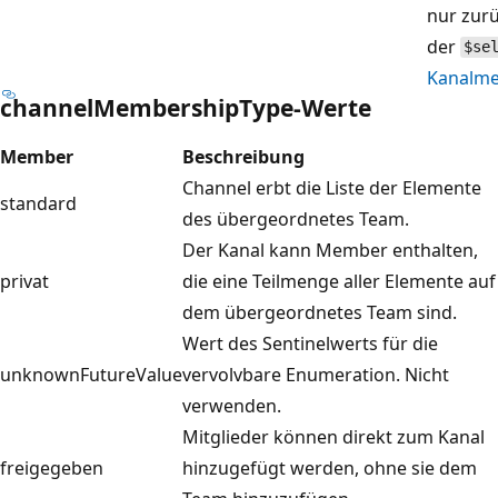
nur zur
der
$se
Kanalm
channelMembershipType-Werte
Member
Beschreibung
Channel erbt die Liste der Elemente
standard
des übergeordnetes Team.
Der Kanal kann Member enthalten,
privat
die eine Teilmenge aller Elemente auf
dem übergeordnetes Team sind.
Wert des Sentinelwerts für die
unknownFutureValue
vervolvbare Enumeration. Nicht
verwenden.
Mitglieder können direkt zum Kanal
freigegeben
hinzugefügt werden, ohne sie dem