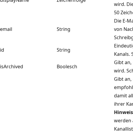
wird. Di
50 Zeich
Die E-M
email
String
von Nach
Schreibg
Eindeuti
id
String
Kanals. 
Gibt an,
isArchived
Boolesch
wird. Sc
Gibt an,
empfohl
damit al
ihrer Ka
Hinweis
werden 
Kanallis