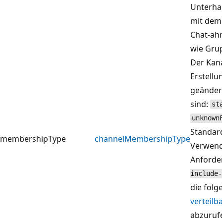
Unterha
mit dem 
Chat-äh
wie Gru
Der Kan
Erstellu
geänder
sind:
st
unknown
Standar
membershipType
channelMembershipType
Verwend
Anford
include-
die fol
verteil
abzuruf