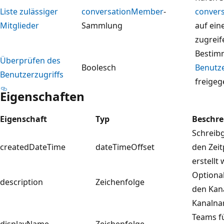
Liste zulässiger
conversationMember
-
conver
Mitglieder
Sammlung
auf ein
zugreif
Bestimm
Überprüfen des
Boolesch
Benutz
Benutzerzugriffs
freige
Eigenschaften
Eigenschaft
Typ
Beschr
Schreibg
createdDateTime
dateTimeOffset
den Zeit
erstellt
Optiona
description
Zeichenfolge
den Kana
Kanalnam
Teams f
displayName
Zeichenfolge