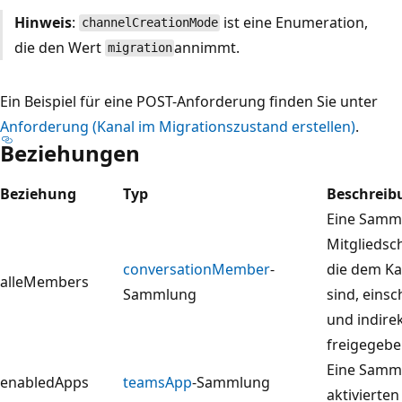
Hinweis
:
ist eine Enumeration,
channelCreationMode
die den Wert
annimmt.
migration
Ein Beispiel für eine POST-Anforderung finden Sie unter
Anforderung (Kanal im Migrationszustand erstellen)
.
Beziehungen
Beziehung
Typ
Beschreib
Eine Samm
Mitgliedsc
conversationMember
-
die dem Ka
alleMembers
Sammlung
sind, einsc
und indire
freigegebe
Eine Samm
enabledApps
teamsApp
-Sammlung
aktivierten