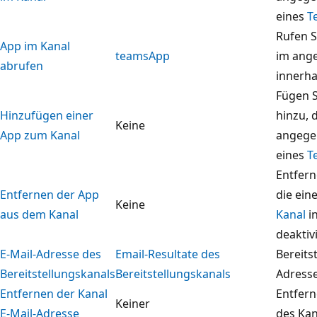
eines
T
Rufen S
App im Kanal
teamsApp
im ang
abrufen
innerha
Fügen S
Hinzufügen einer
hinzu, 
Keine
App zum Kanal
angeg
eines
T
Entfern
Entfernen der App
die ein
Keine
aus dem Kanal
Kanal
i
deaktivi
E-Mail-Adresse des
Email-Resultate des
Bereitst
Bereitstellungskanals
Bereitstellungskanals
Adresse
Entfernen der Kanal
Entfern
Keiner
E-Mail-Adresse
des Kan