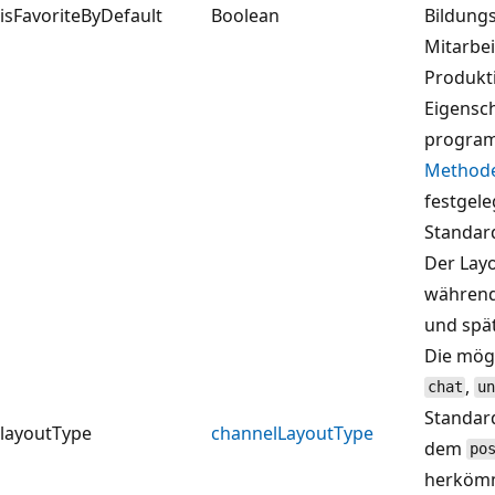
isFavoriteByDefault
Boolean
Bildung
Mitarbei
Produkti
Eigensc
program
Methode
festgele
Standar
Der Layo
während 
und spät
Die mög
,
chat
u
Standar
layoutType
channelLayoutType
dem
po
herkömm