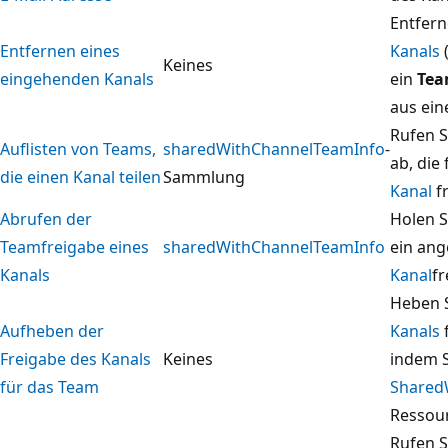
Entfer
Entfernen eines
Kanals
Keines
eingehenden Kanals
ein
Te
aus ei
Rufen S
Auflisten von Teams,
sharedWithChannelTeamInfo
-
ab, die
die einen Kanal teilen
Sammlung
Kanal
f
Abrufen der
Holen S
Teamfreigabe eines
sharedWithChannelTeamInfo
ein an
Kanals
Kanal
f
Heben S
Aufheben der
Kanals
Freigabe des Kanals
Keines
indem S
für das Team
Shared
Ressour
Rufen S