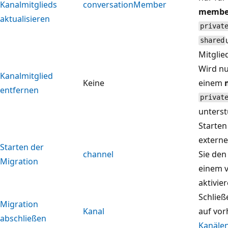
Kanalmitglieds
conversationMember
membe
aktualisieren
privat
shared
Mitglie
Wird nu
Kanalmitglied
Keine
einem
entfernen
privat
unterst
Starten
externe
Starten der
channel
Sie den
Migration
einem 
aktivier
Schließ
Migration
Kanal
auf vo
abschließen
Kanäle