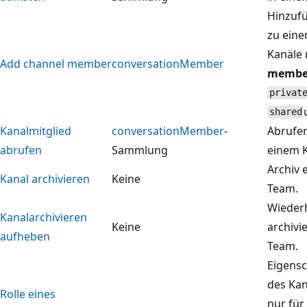
Hinzufü
zu eine
Kanäle 
Add channel member
conversationMember
membe
privat
shared
Kanalmitglied
conversationMember
-
Abrufen
abrufen
Sammlung
einem K
Archiv 
Kanal archivieren
Keine
Team.
Wiederh
Kanalarchivieren
Keine
archivi
aufheben
Team.
Eigensc
des Kan
Rolle eines
nur für