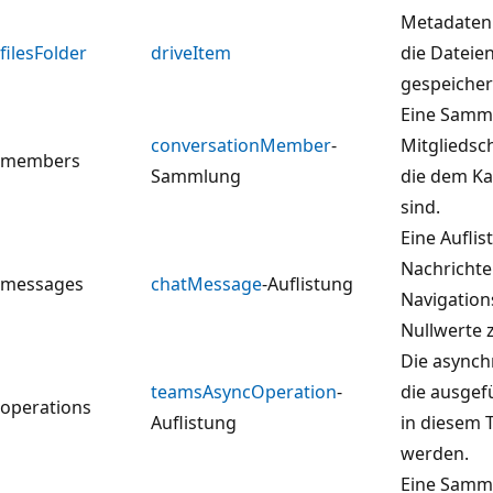
Metadaten 
filesFolder
driveItem
die Dateie
gespeicher
Eine Samm
conversationMember
-
Mitgliedsc
members
Sammlung
die dem Ka
sind.
Eine Auflis
Nachrichte
messages
chatMessage
-Auflistung
Navigation
Nullwerte 
Die async
teamsAsyncOperation
-
die ausgef
operations
Auflistung
in diesem 
werden.
Eine Samm