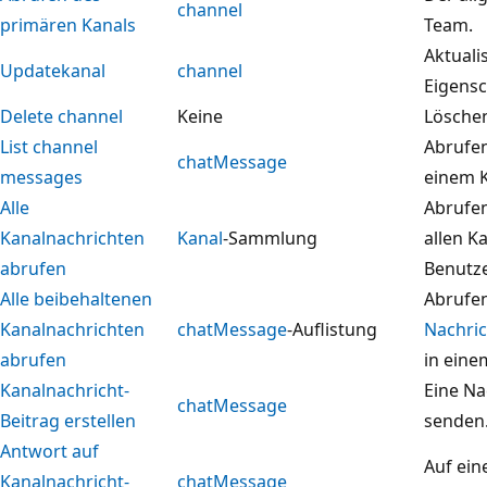
channel
primären Kanals
Team.
Aktuali
Updatekanal
channel
Eigensc
Delete channel
Keine
Löschen
List channel
Abrufen
chatMessage
messages
einem K
Alle
Abrufen
Kanalnachrichten
Kanal
-Sammlung
allen K
abrufen
Benutzer
Alle beibehaltenen
Abrufen
Kanalnachrichten
chatMessage
-Auflistung
Nachri
abrufen
in ein
Kanalnachricht-
Eine Na
chatMessage
Beitrag erstellen
senden
Antwort auf
Auf ein
Kanalnachricht-
chatMessage