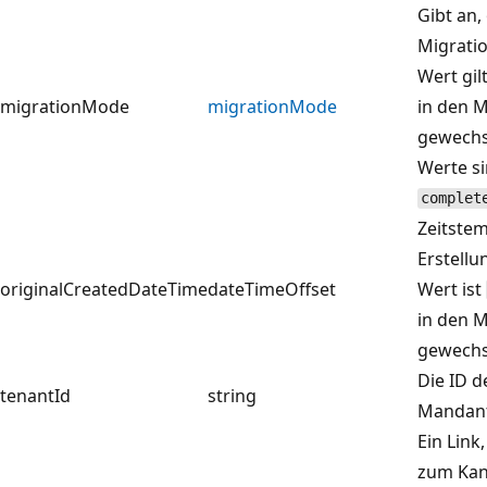
Gibt an,
Migrati
Wert gil
migrationMode
migrationMode
in den 
gewechse
Werte s
complet
Zeitstem
Erstellu
originalCreatedDateTime
dateTimeOffset
Wert ist
in den 
gewechse
Die ID d
tenantId
string
Mandan
Ein Link
zum Kana