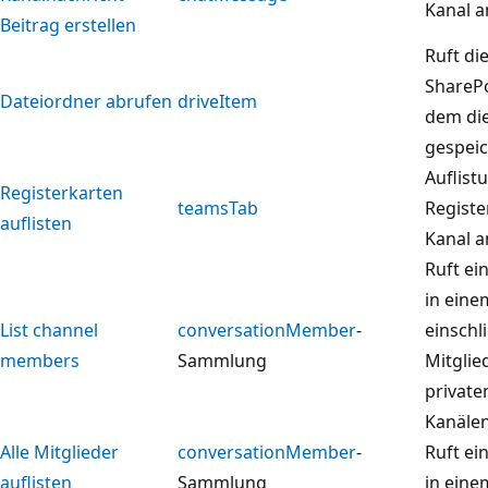
Kanal a
Beitrag erstellen
Ruft di
SharePo
Dateiordner abrufen
driveItem
dem die
gespeic
Auflist
Registerkarten
teamsTab
Registe
auflisten
Kanal a
Ruft ei
in ein
List channel
conversationMember
-
einschl
members
Sammlung
Mitglie
private
Kanälen
Alle Mitglieder
conversationMember
-
Ruft ein
auflisten
Sammlung
in ein